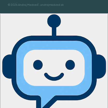
© 2026 Andrej Medveď · andrejmedved.sk