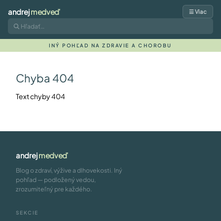
andrej
medveď
☰ Viac
INÝ POHĽAD NA ZDRAVIE A CHOROBU
Chyba 404
Text chyby 404
andrej
medveď
Blog o zdraví, výžive a dlhovekosti. Iný
pohľad — podložený vedou,
zrozumiteľný pre každého.
SEKCIE