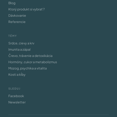
Blog
Ktorý produkt si vybrať ?
Dávkovanie
Referencie
TÉMY
Srdce, cievy a krv
Imunita a zápal
Črevo, trávenie a detoxikácia
Hormóny, cukor a metabolizmus
Mozog, psychika a vitalita
Kosti a kĺby
SLEDUJ
Facebook
Newsletter