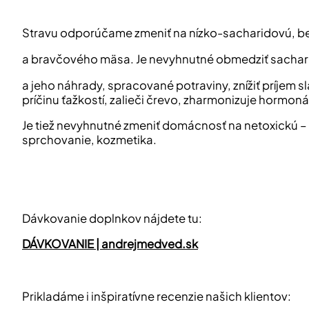
Stravu odporúčame zmeniť na nízko-sacharidovú, b
a bravčového mäsa. Je nevyhnutné obmedziť sacharid
a jeho náhrady, spracované potraviny, znížiť príjem 
príčinu ťažkostí, zalieči črevo, zharmonizuje hormoná
Je tiež nevyhnutné zmeniť domácnosť na netoxickú – 
sprchovanie, kozmetika.
Dávkovanie doplnkov nájdete tu:
DÁVKOVANIE | andrejmedved.sk
Prikladáme i inšpiratívne recenzie našich klientov: