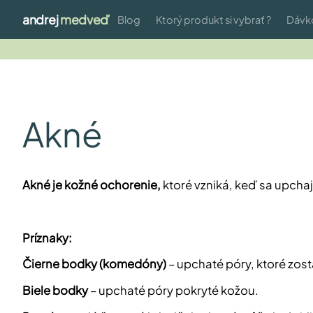
andrej
medveď
Blog
Ktorý produkt si vybrať ?
Dávk
Akné
Akné je kožné ochorenie,
ktoré vzniká, keď sa upcha
Príznaky:
Čierne bodky (komedóny)
– upchaté póry, ktoré zos
Biele bodky
– upchaté póry pokryté kožou.