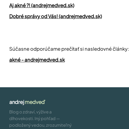
Aj akné ?! (andrejmedved.sk)
Dobré správy od Vás! (andrejmedved.sk)
Súčasne odporúčame prečítať si nasledovné články:
akné - andrejmedved.sk
andrej
medveď
Blog o zdraví, výžive a
dlhovekosti. Iný pohľad —
podložený vedou, zrozumiteľný