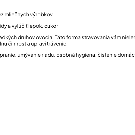
ez mliečnych výrobkov
y a vylúčiť lepok, cukor
sladkých druhov ovocia. Táto forma stravovania vám nielen
lnu činnosť a upraví trávenie.
pranie, umývanie riadu, osobná hygiena, čistenie domác