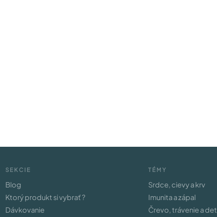
SEKCIE
TÉMY
Blog
Srdce, cievy a krv
Ktorý produkt si vybrať ?
Imunita a zápal
Dávkovanie
Črevo, trávenie a de