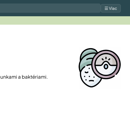
☰ Viac
bunkami a baktériami.