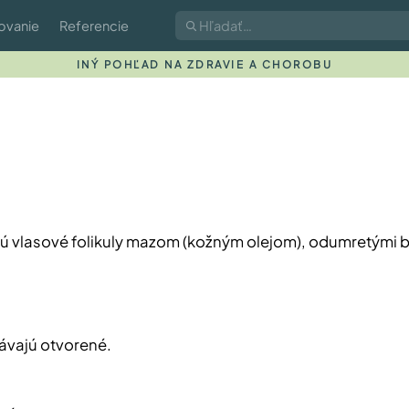
ovanie
Referencie
INÝ POHĽAD NA ZDRAVIE A CHOROBU
jú vlasové folikuly mazom (kožným olejom), odumretými 
távajú otvorené.