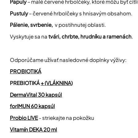
Papuly
– malé červené hrbolčeky, ktoré môžu byť citli
Pustuly
– červené hrbolčeky s hnisavým obsahom.
Pálenie, svrbenie,
v postihnutej oblasti.
Vyskytuje sa na
tvári, chrbte, hrudníku a ramenách
.
Odporúčame užívať nasledovné doplnky výživy:
PROBIOTIKÁ
PREBIOTIKÁ
+ (VLÁKNINA
)
DermaVital 30 kapsúl
forIMUN 60 kapsúl
Probio LIVE
- striekajte na pokožku
Vitamín DEKA 20 ml