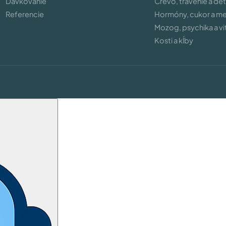
Dávkovanie
Črevo, trávenie a de
Referencie
Hormóny, cukor a m
Mozog, psychika a vit
Kosti a kĺby