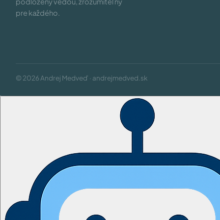
podložený vedou, zrozumiteľný
pre každého.
© 2026 Andrej Medveď · andrejmedved.sk