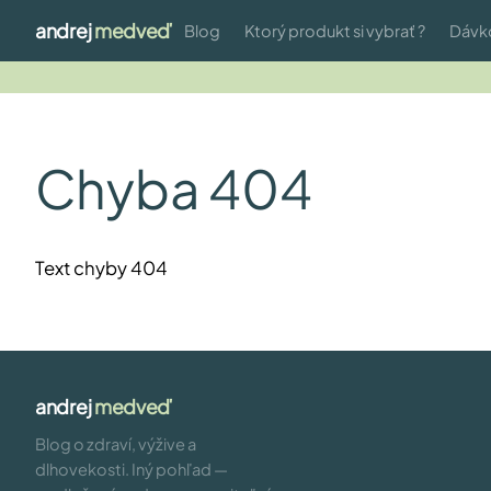
andrej
medveď
Blog
Ktorý produkt si vybrať ?
Dávk
Chyba 404
Text chyby 404
andrej
medveď
Blog o zdraví, výžive a
dlhovekosti. Iný pohľad —