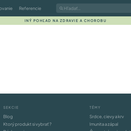
ovanie
Referencie
INÝ POHĽAD NA ZDRAVIE A CHOROBU
SEKCIE
TÉMY
Blog
Srdce, cievy a krv
Ktorý produkt si vybrať ?
Imunita a zápal