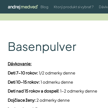
andrej
medveď
Blog
Ktorý produkt si vybrať ?
Dávk
Basenpulver
Dávkovanie:
Deti 7-10 rokov:
1/2 odmerky denne
Deti 10-15 rokov:
1 odmerku denne
Deti nad 15 rokov a dospelí:
1-2 odmerky denne
Dojčiace ženy:
2 odmerky denne