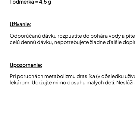
1 odmerka = 4,5 g
Užívanie:
Odporúčanú dávku rozpustite do pohára vody a pite
celú dennú dávku, nepotrebujete žiadne ďalšie dopln
Upozornenie:
Pri poruchách metabolizmu draslíka (v dôsledku užívani
lekárom. Udržujte mimo dosahu malých detí. Neslúži 