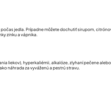
 počas jedla.
Prípadne môžete dochutiť sirupom, citrón
ky zinku a vápnika.
a liekov), hyperkaliémii, alkalóze, zlyhaní pečene alebo o
ako náhrada za vyváženú a pestrú stravu.