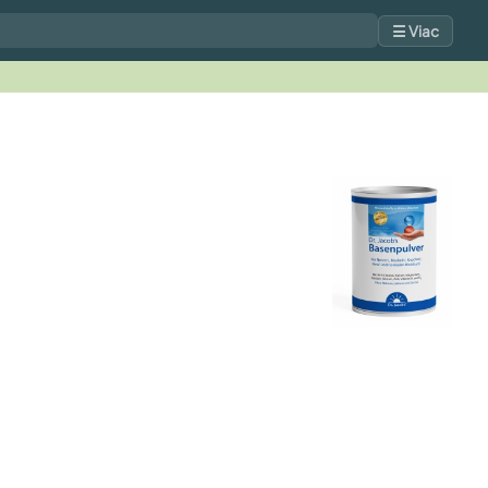
☰ Viac