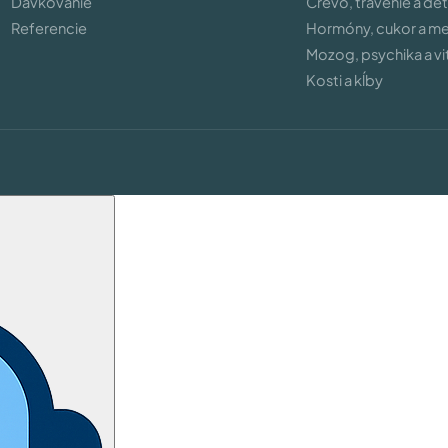
Dávkovanie
Črevo, trávenie a de
Referencie
Hormóny, cukor a m
Mozog, psychika a vit
Kosti a kĺby