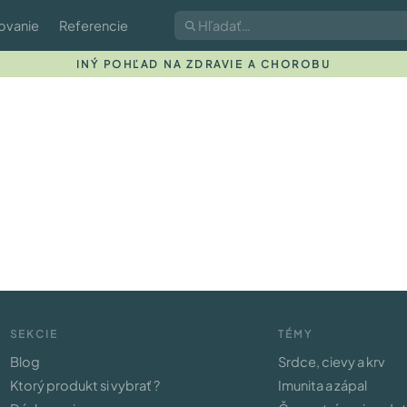
ovanie
Referencie
INÝ POHĽAD NA ZDRAVIE A CHOROBU
SEKCIE
TÉMY
Blog
Srdce, cievy a krv
Ktorý produkt si vybrať ?
Imunita a zápal