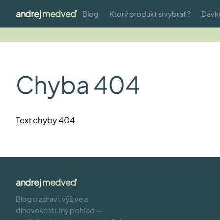
andrej
medveď
Blog
Ktorý produkt si vybrať ?
Dávk
Chyba 404
Text chyby 404
andrej
medveď
Blog o zdraví, výžive a
dlhovekosti. Iný pohľad —