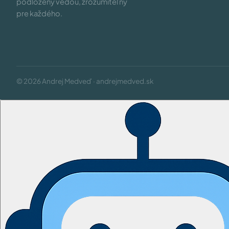
podložený vedou, zrozumiteľný
pre každého.
© 2026 Andrej Medveď · andrejmedved.sk