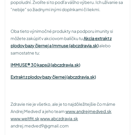
popoludní. Zvolíte si to podľa vášho výberu. Ich užívanie sa
"nebije" so žiadnymi inými doplnkami či liekmi.
Oba tieto výnimočné produkty na podporu imunity si
môžete zakúpiť v akciovom balíčku tu
Akcia extrakt z
plodov bazy čiernej a Immuse (abczdravia.sk)
alebo
samostatne tu:
IMMUSE® 30 kapsúl (abczdravia.sk)
Extrakt z plodov bazy čiernej (abczdravia.sk)
Zdravie nie je všetko, ale je to najdôležitejšie čo máme
Andrej Medveď a jeho team
www.andrejmedved.sk
www.weltfit.sk
www.abczdravia.sk
andrej.medved9@gmail.com