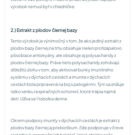
výrobok nemusí byť v chladničke.
2.) Extrakt z plodov čiernej bazy
Tento výrobok je výnimočný v tom, že ako jediný extrakt z
plodov bazy čiernej na trhu obsahuje nielen protizápalovo
pôsobiace antiokyány, ale obsahuje aj polysacharidy z
plodov čiernej bazy. Práve tieto polysacharidy zohrávajú
dôležitú úlohu v tom, aby aktivovali bunky imunitného
systému v dýchacích cestách a imunita v dýchacích
cestách bola pripravená na boj s patogénmi. Tým sa znižuje
riziko vzniku respiračných ochorení, ktoré trápia najmä
deti. Užíva sa 1 tobolka denne.
Okrem podpory imunity v dýchacích cestách je extrakt z
plodov bazy čiernej aj prebiotikum, čiže podporuje v čreve
rast zdraviu prospešných baktérií, ktoré chránia naše