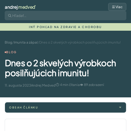
andrej
medveď
☰ Viac
INÝ POHĽAD NA ZDRAVIE A CHOROBU
Blog
/
Imunita a zápal
/
Dnes o 2 skvelých výrobkoch posilňujúcich imunitu!
BLOG
Dnes o 2 skvelých výrobkoch
posilňujúcich imunitu!
⏱ 4 min čítania
👁 89 zobrazení
11. augusta 2023
Andrej Medveď
OBSAH ČLÁNKU