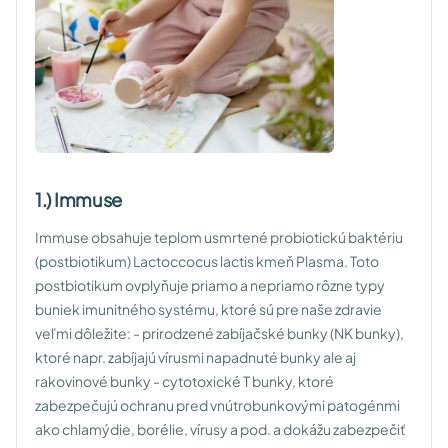
1.) Immuse
Immuse obsahuje teplom usmrtené probiotickú baktériu
(postbiotikum) Lactoccocus lactis kmeň Plasma. Toto
postbiotikum ovplyňuje priamo a nepriamo rôzne typy
buniek imunitného systému, ktoré sú pre naše zdravie
veľmi dôležite:
- prirodzené zabíjačské bunky (NK bunky),
ktoré napr. zabíjajú vírusmi napadnuté bunky ale aj
rakovinové bunky
- cytotoxické T bunky, ktoré
zabezpečujú ochranu pred vnútrobunkovými patogénmi
ako chlamýdie, borélie, vírusy a pod. a dokážu zabezpečiť