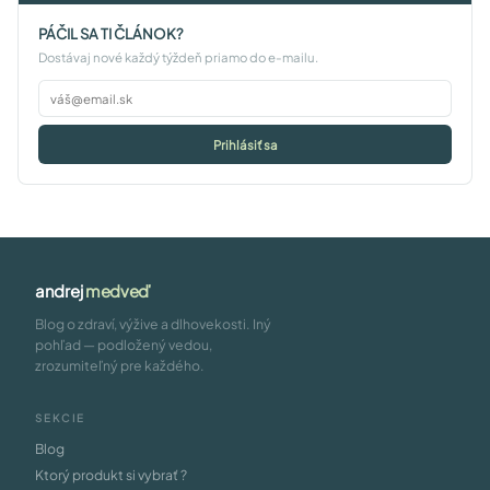
PÁČIL SA TI ČLÁNOK?
Dostávaj nové každý týždeň priamo do e-mailu.
Prihlásiť sa
andrej
medveď
Blog o zdraví, výžive a dlhovekosti. Iný
pohľad — podložený vedou,
zrozumiteľný pre každého.
SEKCIE
Blog
Ktorý produkt si vybrať ?