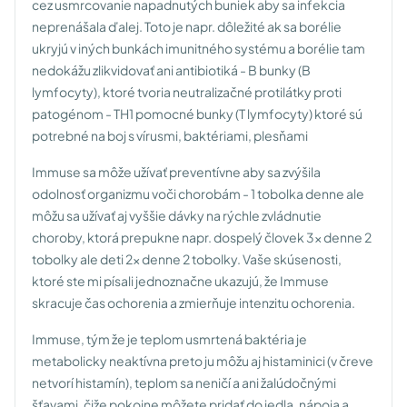
cez usmrcovanie napadnutých buniek aby sa infekcia
neprenášala ďalej. Toto je napr. dôležité ak sa borélie
ukryjú v iných bunkách imunitného systému a borélie tam
nedokážu zlikvidovať ani antibiotiká
- B bunky (B
lymfocyty), ktoré tvoria neutralizačné protilátky proti
patogénom
- TH1 pomocné bunky (T lymfocyty) ktoré sú
potrebné na boj s vírusmi, baktériami, plesňami
Immuse sa môže užívať preventívne aby sa zvýšila
odolnosť organizmu voči chorobám - 1 tobolka denne ale
môžu sa užívať aj vyššie dávky na rýchle zvládnutie
choroby, ktorá prepukne napr. dospelý človek 3x denne 2
tobolky ale deti 2x denne 2 tobolky. Vaše skúsenosti,
ktoré ste mi písali jednoznačne ukazujú, že Immuse
skracuje čas ochorenia a zmierňuje intenzitu ochorenia.
Immuse, tým že je teplom usmrtená baktéria je
metabolicky neaktívna preto ju môžu aj histaminici (v čreve
netvorí histamín), teplom sa neničí a ani žalúdočnými
šťavami, čiže pokojne môžete pridať do jedla, nápoja a