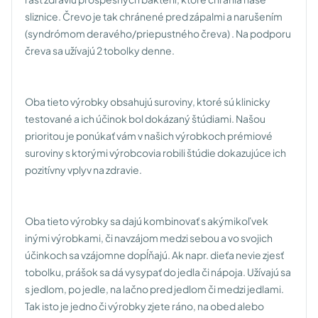
sliznice. Črevo je tak chránené pred zápalmi a narušením
(syndrómom deravého/priepustného čreva) . Na podporu
čreva sa užívajú 2 tobolky denne.
Oba tieto výrobky obsahujú suroviny, ktoré sú klinicky
testované a ich účinok bol dokázaný štúdiami. Našou
prioritou je ponúkať vám v našich výrobkoch prémiové
suroviny s ktorými výrobcovia robili štúdie dokazujúce ich
pozitívny vplyv na zdravie.
Oba tieto výrobky sa dajú kombinovať s akýmikoľvek
inými výrobkami, či navzájom medzi sebou a vo svojich
účinkoch sa vzájomne dopĺňajú. Ak napr. dieťa nevie zjesť
tobolku, prášok sa dá vysypať do jedla či nápoja. Užívajú sa
s jedlom, po jedle, na lačno pred jedlom či medzi jedlami.
Tak isto je jedno či výrobky zjete ráno, na obed alebo