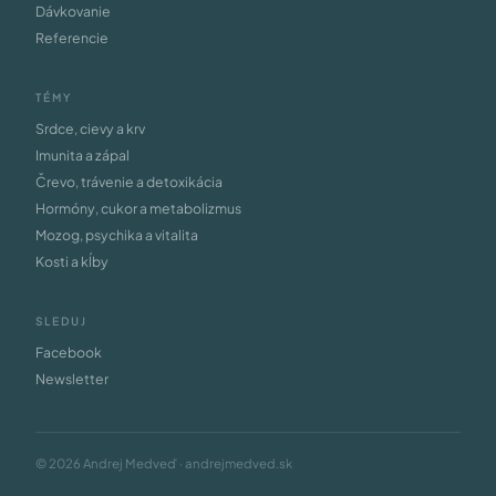
Dávkovanie
Referencie
TÉMY
Srdce, cievy a krv
Imunita a zápal
Črevo, trávenie a detoxikácia
Hormóny, cukor a metabolizmus
Mozog, psychika a vitalita
Kosti a kĺby
SLEDUJ
Facebook
Newsletter
© 2026 Andrej Medveď · andrejmedved.sk