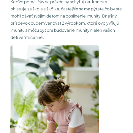
Keďže pomaličky sa prázdniny schyľujú ku koncu a
ohlasuje sa škola a škôlka, častejšie sa ma pýtate čo by ste
mohli dávať svojim deťom na posilnenie imunity. Dnešný
príspevok budem venovať 2 výrobkom, ktoré ovplyvňujú
imunitu a môžu byť pre budovanie imunity nielen vašich
detí veľmi cenné.