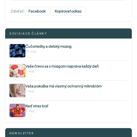
Zdieľať:
Facebook
Kopírovať odkaz
SÚVISIACE ČLÁNKY
Čučoriedky a detský mozog
10. aug
Vaše črevo sa s mozgom rozpráva každý deň
7. aug
Vaša pokožka má vlastný ochranný mikrobióm
7. aug
Keď stres bolí
5. aug
NEWSLETTER