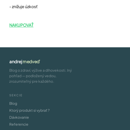
- znižuje úzkosť
NAKUPOVAŤ
andrej
medveď
Blog o zdraví, výžive a dlhovekosti. Iný
pohľad — podložený vedou,
zrozumiteľný pre každého.
SEKCIE
Blog
Ktorý produkt si vybrať ?
Dávkovanie
Referencie