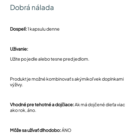
Dobrá nálada
a
Dospelí:
1 kapsulu denne
Užívanie:
Užite po jedle alebo tesne pred jedlom.
Produkt je možné kombinovať s akýmikoľvek doplnkami
výživy.
Vhodné pre tehotné a dojčiace:
Ak má dojčené dieťa viac
ako rok, áno.
Môže sa užívať dlhodobo:
ÁNO