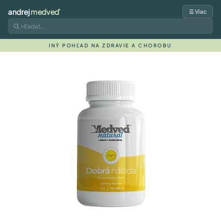
andrej
medveď
☰ Viac
INÝ POHĽAD NA ZDRAVIE A CHOROBU