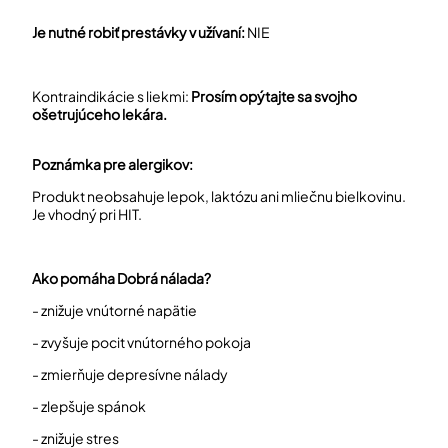
Je nutné robiť prestávky v užívaní:
NIE
Kontraindikácie s liekmi:
Prosím opýtajte sa svojho
ošetrujúceho lekára.
Poznámka pre alergikov:
Produkt neobsahuje lepok, laktózu ani mliečnu bielkovinu.
Je vhodný pri HIT.
Ako pomáha Dobrá nálada?
- znižuje vnútorné napätie
- zvyšuje pocit vnútorného pokoja
- zmierňuje depresívne nálady
- zlepšuje spánok
- znižuje stres