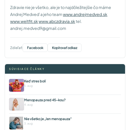
Zdravie nie je všetko, ale je to najdôležitejšie čo máme
Andrej Medveď a jeho team
www.andrejmedved.sk
www.weltfit.sk
www.abczdravia.sk
tel.
andrej.medved9@gmail.com
Zdieľať:
Facebook
Kopírovať odkaz
SÚVISIACE ČLÁNKY
Keď stres bolí
5. aug
Menopauza pred 45-kou?
4. aug
Nie všetko je „len menopauza“
3. aug