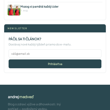
Mozog si pamätá každý úder
3. aug
NEWSLETTER
PÁČIL SA TI ČLÁNOK?
Dostávaj nové každý týždeň priamo do e-mailu.
Prihlásiť sa
andrej
medveď
Blog o zdraví, výžive a dlhovekosti. Iný
pohľad — podložený vedou,