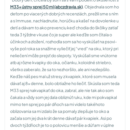
M33+ ústny sprej 50 ml (abczdravia.sk)
. Objednala som ho
deťom po viacerých dobrých recenziách, prežili sme s ním
a s Immuse, nachladnutie, horúčku a kašeľ na dovolenke u
detí a dávam to ako prevenciu keď chodia do škôlky zatiaľ
teda 3 týždne v kuse čo je super ale keďže som čítala o
účinkoch a zložení, rozhodla som sa ho vyskúšať na psovi-
vyše pol roka sa snažíme vyliečiť jej “vred” na oku, ktorý pri
neliečení môže prejsť do slepoty. Vyskúšali sme vnútorne
atb aj rôzne kvapky do oka, očianku, koloidné striebro,
všetko zaberalo, že sa to nezhoršilo, ale ani nezlepšilo.
Keďže náš pes mal už stresy z kvapiek, ktoré som musela
dávať aj 8x denne, bolo obtiažne ho liečiť. Skúsila som teda
M33 sprej nakvapkať do oka, zabral, ale nie tak ako som
čakala a vždy som jej dala obliznúť ruku, kde mi pokvapkal
mimo ten sprej po pár dňoch sa mi videlo takéhoto
oblizovania sa mi zdalo že sa pomaly zlepšuje to oko a
začala som jej dva krát denne dávať pár kvapiek. Asi po
dvoch týždňoch je to o polovicu menšie a dúfam v úplne