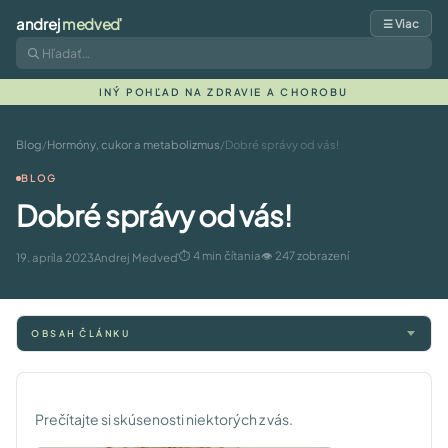
andrej
medveď
☰ Viac
INÝ POHĽAD NA ZDRAVIE A CHOROBU
Blog
/
Hormóny, cukor a metabolizmus
/
Dobré správy od vás!
BLOG
Dobré správy od vás!
⏱ 4 min čítania
👁 247 zobrazení
19. apríla 2023
Andrej Medveď
OBSAH ČLÁNKU
Prečítajte si skúsenosti niektorých z vás.