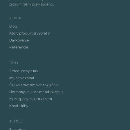
zrozumiteľný pre každého.
SEKCIE
Blog
Ktorý produkt si vybrať ?
Dávkovanie
Referencie
TÉMY
Srdce, cievy a krv
Imunita a zápal
Črevo, trávenie a detoxikácia
Hormóny, cukor a metabolizmus
Mozog, psychika a vitalita
Kosti a kĺby
SLEDUJ
Facebook