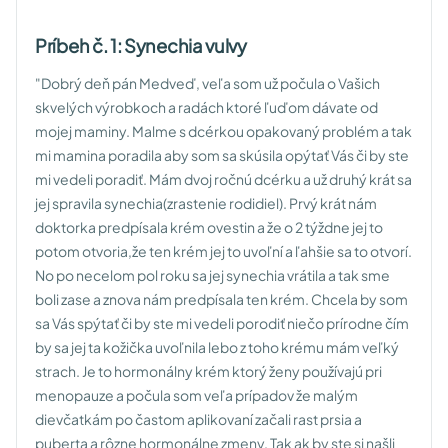
Príbeh č. 1: Synechia vulvy
"Dobrý deň pán Medveď, veľa som už počula o Vašich
skvelých výrobkoch a radách ktoré ľuďom dávate od
mojej maminy.
Malme s dcérkou opakovaný problém a tak
mi mamina poradila aby som sa skúsila opýtať Vás či by ste
mi vedeli poradiť.
Mám dvoj ročnú dcérku a už druhý krát sa
jej spravila synechia(zrastenie rodidiel). Prvý krát nám
doktorka predpísala krém ovestin a že o 2 týždne jej to
potom otvoria,že ten krém jej to uvoľní a ľahšie sa to otvorí.
No po necelom pol roku sa jej synechia vrátila a tak sme
boli zase a znova nám predpísala ten krém. Chcela by som
sa Vás spýtať či by ste mi vedeli porodiť niečo prírodne čím
by sa jej ta kožička uvoľnila lebo z toho krému mám veľký
strach. Je to hormonálny krém ktorý ženy používajú pri
menopauze a počula som veľa prípadov že malým
dievčatkám po častom aplikovaní začali rast prsia a
puberta a rôzne hormonálne zmeny. Tak ak by ste si našli