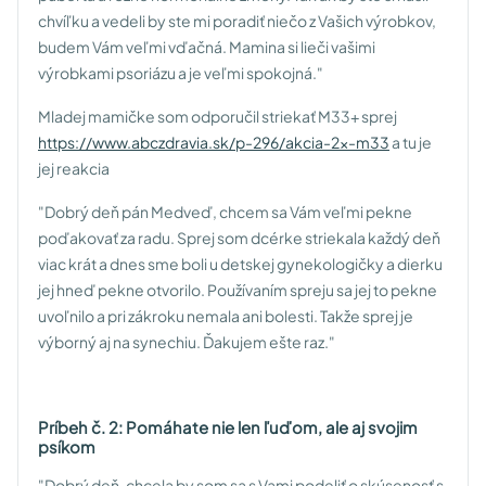
chvíľku a vedeli by ste mi poradiť niečo z Vašich výrobkov,
budem Vám veľmi vďačná.
Mamina si lieči vašimi
výrobkami psoriázu a je veľmi spokojná."
Mladej mamičke som odporučil striekať M33+ sprej
https://www.abczdravia.sk/p-296/akcia-2x-m33
a tu je
jej reakcia
"Dobrý deň pán Medveď, chcem sa Vám veľmi pekne
poďakovať za radu. Sprej som dcérke striekala každý deň
viac krát a dnes sme boli u detskej gynekologičky a dierku
jej hneď pekne otvorilo. Používaním spreju sa jej to pekne
uvoľnilo a pri zákroku nemala ani bolesti. Takže sprej je
výborný aj na synechiu.
Ďakujem ešte raz."
Príbeh č. 2: Pomáhate nie len ľuďom, ale aj svojim
psíkom
"Dobrý deň, chcela by som sa s Vami podeliť o skúsenosť s