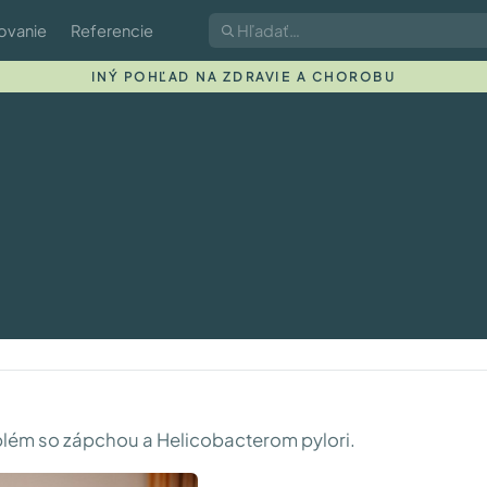
ovanie
Referencie
INÝ POHĽAD NA ZDRAVIE A CHOROBU
blém so zápchou a Helicobacterom pylori.