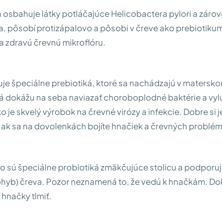
sbahuje látky potláčajúce Helicobactera pylori a zárov
ka, pôsobí protizápalovo a pôsobi v čreve ako prebiotikum
 zdravú črevnú mikroflóru.
e špeciálne prebiotiká, ktoré sa nachádzajú v matersko
ká dokážu na seba naviazať choroboplodné baktérie a vylúč
o je skvelý výrobok na črevné virózy a infekcie. Dobre si j
i ak sa na dovolenkách bojíte hnačiek a črevných problé
o sú špeciálne probiotiká zmäkčujúce stolicu a podporu
pohyb) čreva. Pozor neznamená to, že vedú k hnačkám. D
hnačky tlmiť.