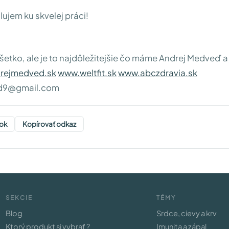
ujem ku skvelej práci!
všetko, ale je to najdôležitejšie čo máme
Andrej Medveď a
rejmedved.sk
www.weltfit.sk
www.abczdravia.sk
d9@gmail.com
ok
Kopírovať odkaz
SEKCIE
TÉMY
Blog
Srdce, cievy a krv
Ktorý produkt si vybrať ?
Imunita a zápal