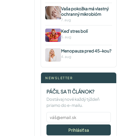
Vaša pokožka má vlastný
ochranný mikrobióm
7. aug
Keď stres bolí
5. aug
Menopauza pred 45-kou?
4. aug
NEWSLETTER
PÁČIL SA TI ČLÁNOK?
Dostávaj nové každý týždeň
priamo do e-mailu.
Prihlásiť sa