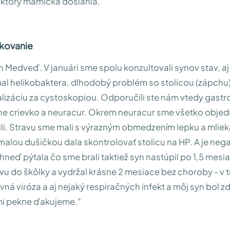
, ktorý mamička dosiahla.
vkovanie
 Medveď. V januári sme spolu konzultovali synov stav, aj
mal helikobaktera, dlhodobý problém so stolicou (zápchu),
lizáciu za cystoskopiou. Odporučili ste nám vtedy gast
e crievko a neuracur. Okrem neuracur sme všetko objedn
li. Stravu sme mali s výrazným obmedzením lepku a mliek
malou dušičkou dala skontrolovať stolicu na HP. A je nega
hneď pýtala čo sme brali taktiež syn nastúpil po 1,5 mesia
ívu do škôlky a vydržal krásne 2 mesiace bez choroby - v t
vná viróza a aj nejaký respiračných infekt a môj syn bol z
i pekne ďakujeme."