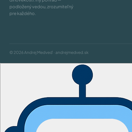
podložený vedou, zrozumiteľný
pre každého.
© 2026 Andrej Medveď · andrejmedved.sk