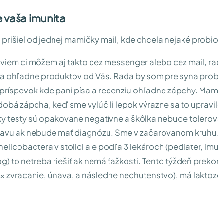
 vaša imunita
prišiel od jednej mamičky mail, kde chcela nejaké probio
viem ci môžem aj takto cez messenger alebo cez mail, ra
a ohľadne produktov od Vás. Rada by som pre syna prob
 príspevok kde pani písala recenziu ohľadne zápchy. Mame
obá zápcha, keď sme vylúčili lepok výrazne sa to upravil
tky testy sú opakovane negatívne a škôlka nebude tolerov
ravu ak nebude mať diagnózu. Sme v začarovanom kruhu.
aj helicobactera v stolici ale podľa 3 lekároch (pediater, i
g) to netreba riešiť ak nemá ťažkosti. Tento týždeň prekon
 2x zvracanie, únava, a následne nechutenstvo), má lakto