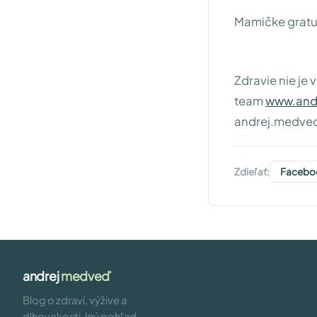
Mamičke gratul
Zdravie nie je 
team
www.and
andrej.medve
Zdieľať:
Facebo
andrej
medveď
Blog o zdraví, výžive a
dlhovekosti. Iný pohľad —