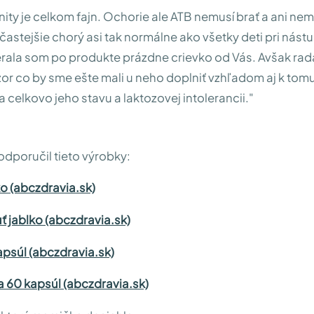
nity je celkom fajn. Ochorie ale ATB nemusí brať a ani ne
 častejšie chorý asi tak normálne ako všetky deti pri nást
erala som po produkte prázdne crievko od Vás. Avšak ra
or co by sme ešte mali u neho doplniť vzhľadom aj k tom
 celkovo jeho stavu a laktozovej intolerancii."
dporučil tieto výrobky:
o (abczdravia.sk)
 jablko (abczdravia.sk)
psúl (abczdravia.sk)
 60 kapsúl (abczdravia.sk)