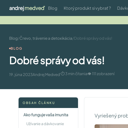
andrej
medveď
Blog
Ktorý produkt si vybrať ?
Dávk
Blog
/
Črevo, trávenie a detoxikácia
/
Dobré správy od vás!
BLOG
Dobré správy od vás!
⏱ 3 min čítania
👁 111 zobrazení
19. júna 2023
Andrej Medveď
OBSAH ČLÁNKU
Ako funguje vaša imunita
Vyriešený pro
Užívanie a dávkovanie