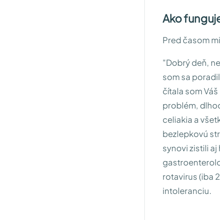
Ako funguje
Pred časom mi 
"Dobrý deň, ne
som sa poradil
čítala som Váš
problém, dlhod
celiakia a vše
bezlepkovú st
synovi zistili 
gastroenterolo
rotavirus (iba
intoleranciu.