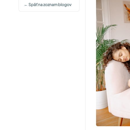
← Späť na zoznam blogov