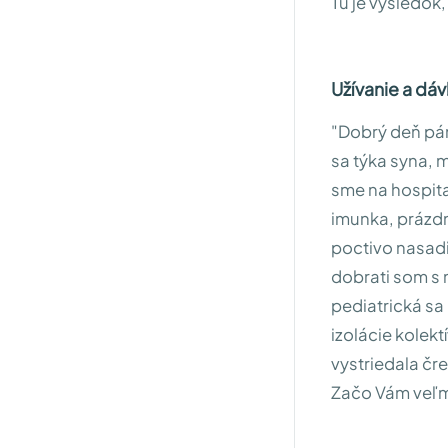
Tu je výsledok
Užívanie a dá
"Dobrý deň pán
sa týka syna, 
sme na hospita
imunka, prázdn
poctivo nasadi
dobrati som s 
pediatrická sa 
izolácie kolekt
vystriedala čre
Začo Vám veľm