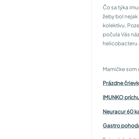
Čo sa týka imu
žeby bol nejak
kolektívu. Poz
počula Vás náz
helicobacteru a
Mamičke som o
Prázdne črievk
IMUNKO príchuť
Neuracur 60 ka
Gastro pohoda