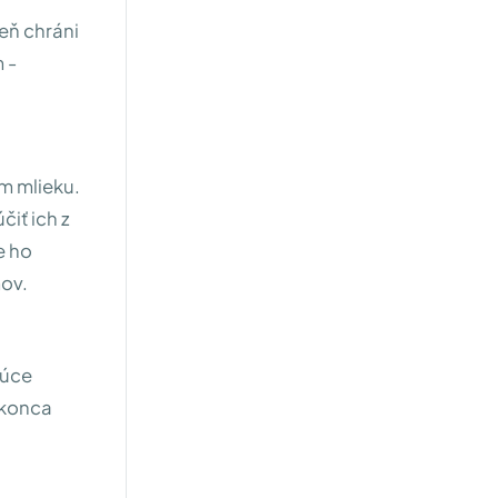
eň chráni
 -
m mlieku.
iť ich z
e ho
mov.
júce
okonca