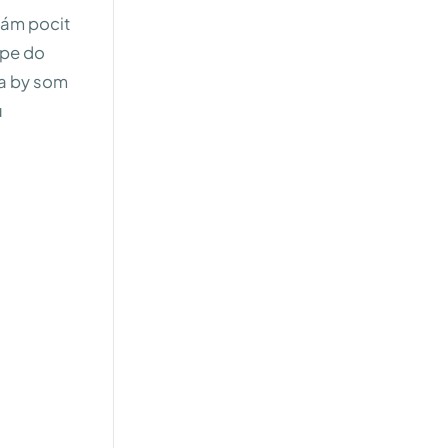
mám pocit
upe do
da by som
u