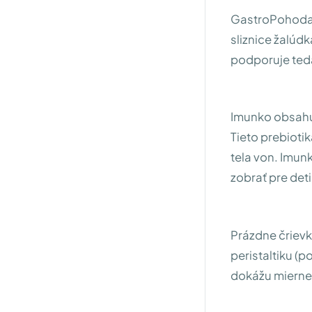
GastroPohoda o
sliznice žalúd
podporuje teda
Imunko obsahuj
Tieto prebioti
tela von. Imunk
zobrať pre det
Prázdne črievk
peristaltiku (
dokážu mierne 