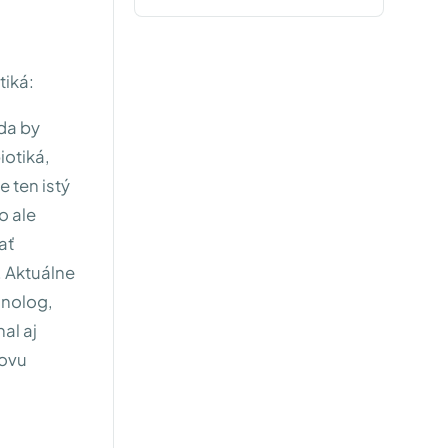
tiká:
da by
iotiká,
 ten istý
o ale
ať
 Aktuálne
munolog,
al aj
zovu