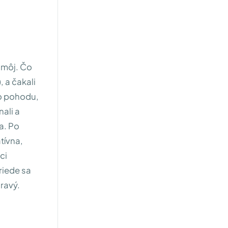
 môj. Čo
 a čakali
ro pohodu,
ali a
a. Po
tívna,
ci
riede sa
dravý.