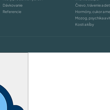
Dávkovanie
Črevo, trávenie a de
Referencie
Hormóny, cukor a m
Mozog, psychika a vit
Kosti a kĺby