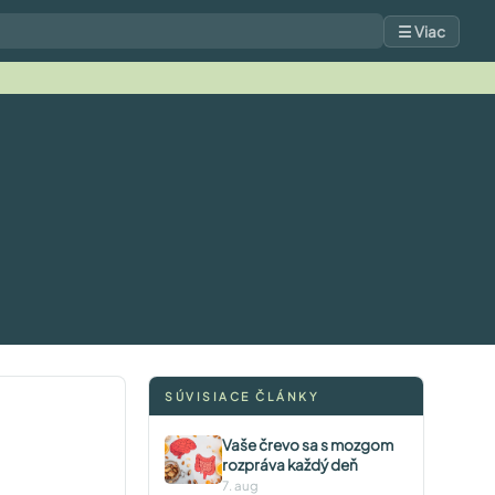
☰ Viac
SÚVISIACE ČLÁNKY
Vaše črevo sa s mozgom
rozpráva každý deň
7. aug