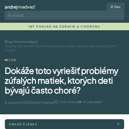
andrej
medveď
☰ Viac
INÝ POHĽAD NA ZDRAVIE A CHOROBU
Blog
/
Imunita a zápal
/
Dokáže toto vyriešiť problémy zúfalých matiek, ktorých deti bývajú často
choré?
BLOG
Dokáže toto vyriešiť problémy
zúfalých matiek, ktorých deti
bývajú často choré?
⏱ 3 min čítania
👁 112 zobrazení
8. augusta 2022
Andrej Medveď
OBSAH ČLÁNKU