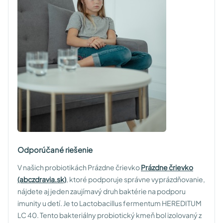
Odporúčané riešenie
V našich probiotikách Prázdne črievko
Prázdne črievko
(abczdravia.sk)
, ktoré podporuje správne vyprázdňovanie,
nájdete aj jeden zaujímavý druh baktérie na podporu
imunity u detí. Je to Lactobacillus fermentum HEREDITUM
LC 40. Tento bakteriálny probiotický kmeň bol izolovaný z