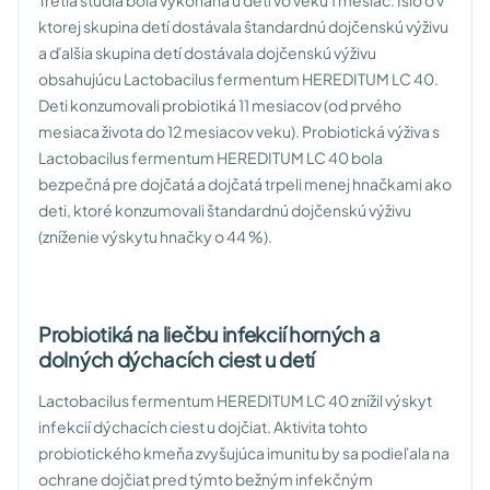
Tretia štúdia bola vykonaná u detí vo veku 1 mesiac. Išlo o v
ktorej skupina detí dostávala štandardnú dojčenskú výživu
a ďalšia skupina detí dostávala dojčenskú výživu
obsahujúcu Lactobacilus fermentum HEREDITUM LC 40.
Deti konzumovali probiotiká 11 mesiacov (od prvého
mesiaca života do 12 mesiacov veku). Probiotická výživa s
Lactobacilus fermentum HEREDITUM LC 40 bola
bezpečná pre dojčatá a dojčatá trpeli menej hnačkami ako
deti, ktoré konzumovali štandardnú dojčenskú výživu
(zníženie výskytu hnačky o 44 %).
Probiotiká na liečbu infekcií horných a
dolných dýchacích ciest u detí
Lactobacilus fermentum HEREDITUM LC 40 znížil výskyt
infekcií dýchacích ciest u dojčiat. Aktivita tohto
probiotického kmeňa zvyšujúca imunitu by sa podieľala na
ochrane dojčiat pred týmto bežným infekčným