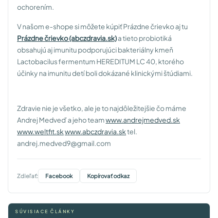
ochorením.
V našom e-shope si môžete kúpiť Prázdne črievko aj tu
Prázdne črievko (abczdravia.sk)
a tieto probiotiká
obsahujú aj imunitu podporujúci bakteriálny kmeň
Lactobacilus fermentum HEREDITUM LC 40, ktorého
účinky na imunitu detí boli dokázané klinickými štúdiami.
Zdravie nie je všetko, ale je to najdôležitejšie čo máme
Andrej Medveď a jeho team
www.andrejmedved.sk
www.weltfit.sk
www.abczdravia.sk
tel.
andrej.medved9@gmail.com
Zdieľať:
Facebook
Kopírovať odkaz
SÚVISIACE ČLÁNKY