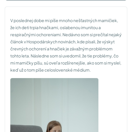
V poslednej dobe mi píše mnoho nešťastných mamičiek,
že ich deti trpia hnačkami, oslabenou imunitou a
respiračnými ochoreniami. Nedávno som si prečítal nejaký
článok v Hospodárskych novinách, kde písali, že výskyt
črevných ochorení a hnačiek je závažným problémom
tohto leta. Následne som si uvedomil, že tie problémy, čo
mi mamičky píšu, sú oveľa rozšírenejšie, ako som si myslel,
keď už o tom píše celoslovenské médium.