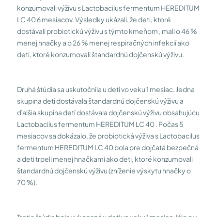
konzumovali výživu s Lactobacilus fermentum HEREDITUM
LC 40 6 mesiacov. Výsledky ukázali, že deti, ktoré
dostávali probiotickú výživu s týmto kmeňom , mali o 46 %
menej hnačky a o 26 % menej respiračných infekcií ako
deti, ktoré konzumovali štandardnú dojčenskú výživu.
Druhá štúdia sa uskutočnila u detí vo veku 1 mesiac. Jedna
skupina detí dostávala štandardnú dojčenskú výživu a
ďalšia skupina detí dostávala dojčenskú výživu obsahujúcu
Lactobacilus fermentum HEREDITUM LC 40 . Počas 5
mesiacov sa dokázalo, že probiotická výživa s Lactobacilus
fermentum HEREDITUM LC 40 bola pre dojčatá bezpečná
a deti trpeli menej hnačkami ako deti, ktoré konzumovali
štandardnú dojčenskú výživu (zníženie výskytu hnačky o
70 %).