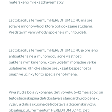
materského mlieka zdravej matky.
Lactobacillus fermentum HEREDITUM LC 40 má pre
zdravie mnoho výhod, ktoré boli dokázané štúdiami.
Predstavím vám výhody spojené s imunitou detí.
Lactobacillus fermentum HEREDITUM LC 40 je pre jeho
antibakteriálne a imunomodulačné vlastnosti
bakteriálnym kmeňom, ktorý u detí mimoriadne veľké
uplatnenie. Klinické štúdie preukázali bezpečnosť a
priaznivé účinky tohto špeciálneho kmeňa.
Prvá štúdia bola vykonaná u detí vo veku 6-12 mesiacov. pri
tejto štúdii skupina detí dostávala štandardnú dojčenskú
výživu a ďalšia skupina detí dostávala dojčenskú výživu
obsahujúcu L. fermentum HEREDITUM LC 40. Deti