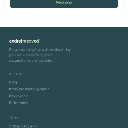
Prihlásiť sa
andrej
medveď
Blog o zdraví, výžive a dlhovekosti. Iný
pohľad — podložený vedou,
zrozumiteľný pre každého.
SEKCIE
Blog
Ktorý produkt si vybrať ?
Dávkovanie
Referencie
TÉMY
Srdce, cievy a krv