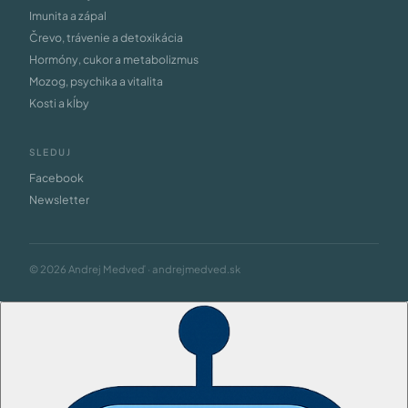
Imunita a zápal
Črevo, trávenie a detoxikácia
Hormóny, cukor a metabolizmus
Mozog, psychika a vitalita
Kosti a kĺby
SLEDUJ
Facebook
Newsletter
© 2026 Andrej Medveď · andrejmedved.sk