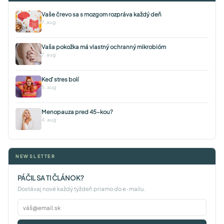
Vaše črevo sa s mozgom rozpráva každý deň
7. aug
Vaša pokožka má vlastný ochranný mikrobióm
7. aug
Keď stres bolí
5. aug
Menopauza pred 45-kou?
4. aug
NEWSLETTER
PÁČIL SA TI ČLÁNOK?
Dostávaj nové každý týždeň priamo do e-mailu.