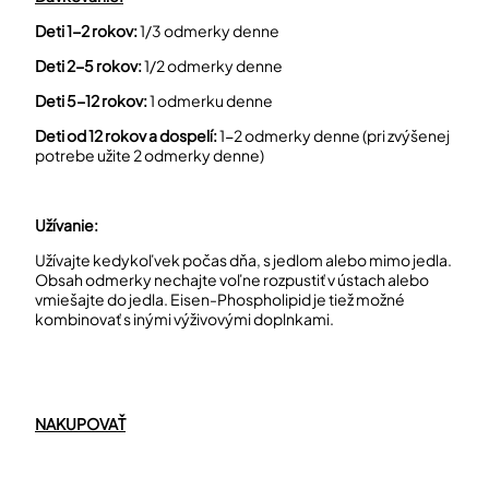
Deti 1-2 rokov:
1/3 odmerky denne
Deti 2-5 rokov:
1/2 odmerky denne
Deti 5-12 rokov:
1 odmerku denne
Deti od 12 rokov a dospelí:
1-2 odmerky denne (pri zvýšenej
potrebe užite 2 odmerky denne)
Užívanie:
Užívajte kedykoľvek počas dňa, s jedlom alebo mimo jedla.
Obsah odmerky nechajte voľne rozpustiť v ústach alebo
vmiešajte do jedla. Eisen-Phospholipid je tiež možné
kombinovať s inými výživovými doplnkami.
NAKUPOVAŤ