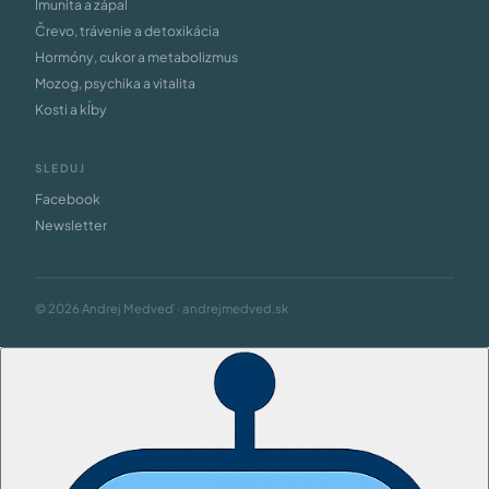
Imunita a zápal
Črevo, trávenie a detoxikácia
Hormóny, cukor a metabolizmus
Mozog, psychika a vitalita
Kosti a kĺby
SLEDUJ
Facebook
Newsletter
© 2026 Andrej Medveď · andrejmedved.sk