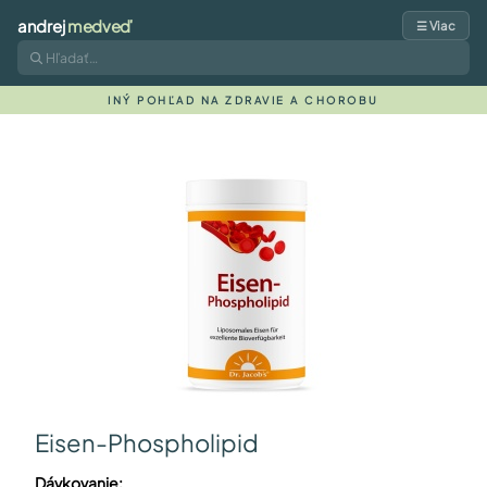
andrej
medveď
☰ Viac
INÝ POHĽAD NA ZDRAVIE A CHOROBU
Eisen-Phospholipid
Dávkovanie: