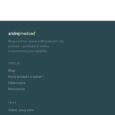
andrej
medveď
Blog o zdraví, výžive a dlhovekosti. Iný
pohľad — podložený vedou,
zrozumiteľný pre každého.
SEKCIE
Blog
Ktorý produkt si vybrať ?
Dávkovanie
Referencie
TÉMY
Srdce, cievy a krv