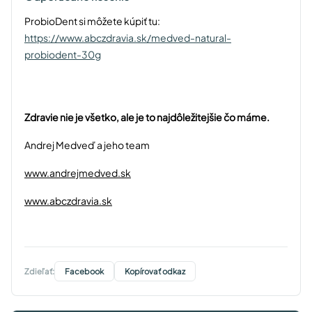
ProbioDent si môžete kúpiť tu:
https://www.abczdravia.sk/medved-natural-
probiodent-30g
Zdravie nie je všetko, ale je to najdôležitejšie čo máme.
Andrej Medveď a jeho team
www.andrejmedved.sk
www.abczdravia.sk
Zdieľať:
Facebook
Kopírovať odkaz