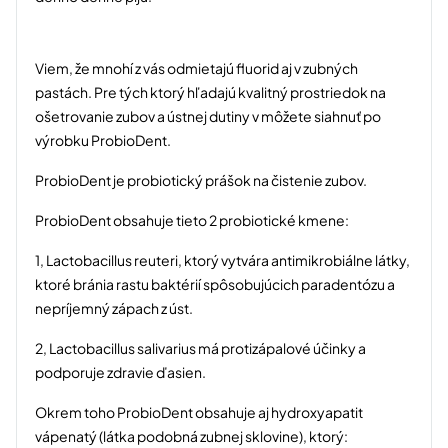
Viem, že mnohí z vás odmietajú fluorid aj v zubných
pastách. Pre tých ktorý hľadajú kvalitný prostriedok na
ošetrovanie zubov a ústnej dutiny v môžete siahnuť po
výrobku ProbioDent.
ProbioDent je probiotický prášok na čistenie zubov.
ProbioDent obsahuje tieto 2 probiotické kmene:
1, Lactobacillus reuteri, ktorý vytvára antimikrobiálne látky,
ktoré bránia rastu baktérií spôsobujúcich paradentózu a
nepríjemný zápach z úst.
2, Lactobacillus salivarius má protizápalové účinky a
podporuje zdravie ďasien.
Okrem toho ProbioDent obsahuje aj hydroxyapatit
vápenatý (látka podobná zubnej sklovine), ktorý: