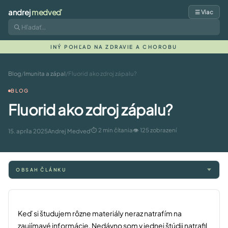
andrej
medveď
☰ Viac
INÝ POHĽAD NA ZDRAVIE A CHOROBU
Blog
/
Imunita a zápal
/
Fluorid ako zdroj zápalu?
BLOG
Fluorid ako zdroj zápalu?
⏱ 2 min čítania
👁 125 zobrazení
15. apríla 2025
Andrej Medveď
OBSAH ČLÁNKU
Keď si študujem rôzne materiály neraz natrafím na
zaujímavé informácie. Nedávno som v jednej štúdii natrafil