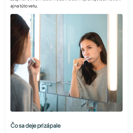
aj na túto vetu.
Čo sa deje pri zápale