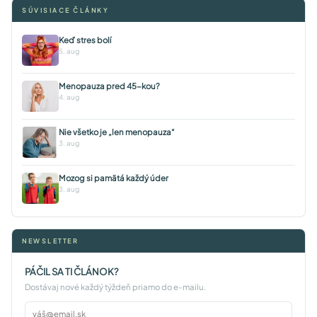
SÚVISIACE ČLÁNKY
Keď stres bolí
5. aug
Menopauza pred 45-kou?
4. aug
Nie všetko je „len menopauza“
3. aug
Mozog si pamätá každý úder
3. aug
NEWSLETTER
PÁČIL SA TI ČLÁNOK?
Dostávaj nové každý týždeň priamo do e-mailu.