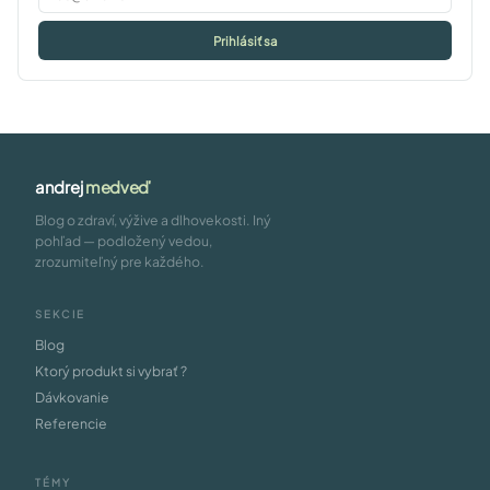
Prihlásiť sa
andrej
medveď
Blog o zdraví, výžive a dlhovekosti. Iný
pohľad — podložený vedou,
zrozumiteľný pre každého.
SEKCIE
Blog
Ktorý produkt si vybrať ?
Dávkovanie
Referencie
TÉMY