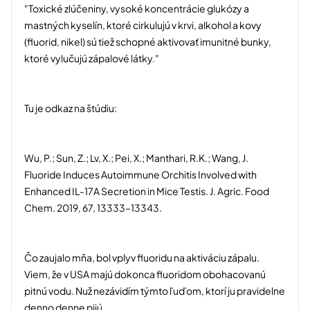
"Toxické zlúčeniny, vysoké koncentrácie glukózy a
mastných kyselín, ktoré cirkulujú v krvi, alkohol a kovy
(fluorid, nikel) sú tiež schopné aktivovať imunitné bunky,
ktoré vylučujú zápalové látky."
Tu je odkaz na štúdiu:
Wu, P.; Sun, Z.; Lv, X.; Pei, X.; Manthari, R.K.; Wang, J.
Fluoride Induces Autoimmune Orchitis Involved with
Enhanced IL-17A Secretion in Mice Testis. J. Agric. Food
Chem. 2019, 67, 13333–13343.
Čo zaujalo mňa, bol vplyv fluoridu na aktiváciu zápalu.
Viem, že v USA majú dokonca fluoridom obohacovanú
pitnú vodu. Nuž nezávidím týmto ľuďom, ktorí ju pravidelne
denno denne pijú.