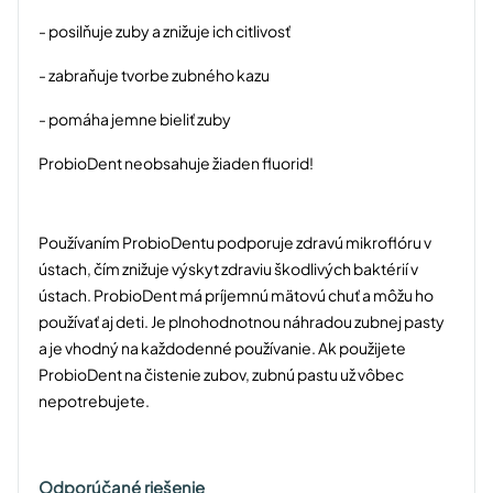
- posilňuje zuby a znižuje ich citlivosť
- zabraňuje tvorbe zubného kazu
- pomáha jemne bieliť zuby
ProbioDent neobsahuje žiaden fluorid!
Používaním ProbioDentu podporuje zdravú mikroflóru v
ústach, čím znižuje výskyt zdraviu škodlivých baktérií v
ústach. ProbioDent má príjemnú mätovú chuť a môžu ho
používať aj deti. Je plnohodnotnou náhradou zubnej pasty
a je vhodný na každodenné používanie. Ak použijete
ProbioDent na čistenie zubov, zubnú pastu už vôbec
nepotrebujete.
Odporúčané riešenie