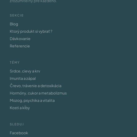
zrozumiteľný pre každého.
SEKCIE
Blog
Ktorý produkt si vybrať ?
Dávkovanie
Referencie
TÉMY
Srdce, cievy a krv
Imunita a zápal
Črevo, trávenie a detoxikácia
Hormóny, cukor a metabolizmus
Mozog, psychika a vitalita
Kosti a kĺby
SLEDUJ
Facebook