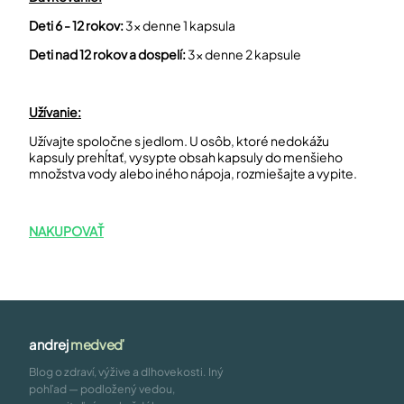
Deti 6 - 12 rokov:
3x denne 1 kapsula
Deti nad 12 rokov a dospelí:
3x denne 2 kapsule
Užívanie:
Užívajte spoločne s jedlom. U osôb, ktoré nedokážu
kapsuly prehĺtať, vysypte obsah kapsuly do menšieho
množstva vody alebo iného nápoja, rozmiešajte a vypite.
NAKUPOVAŤ
andrej
medveď
Blog o zdraví, výžive a dlhovekosti. Iný
pohľad — podložený vedou,