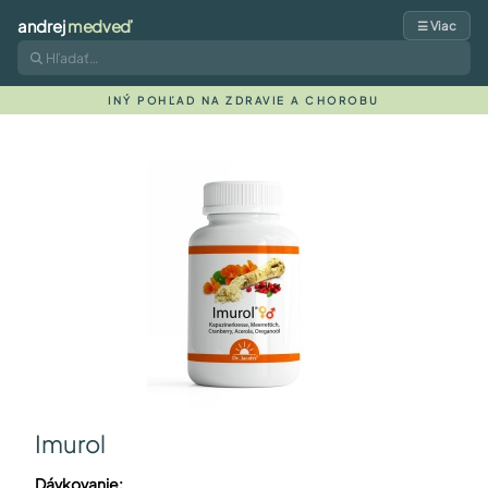
andrej
medveď
☰ Viac
INÝ POHĽAD NA ZDRAVIE A CHOROBU
Imurol
Dávkovanie: