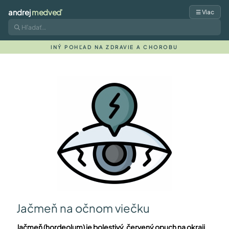
andrej
medveď
☰ Viac
INÝ POHĽAD NA ZDRAVIE A CHOROBU
Jačmeň na očnom viečku
Jačmeň (hordeolum)
je bolestivý, červený opuch na okraji