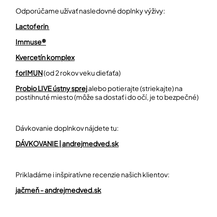
Odporúčame užívať nasledovné doplnky výživy:
Lactoferin
Immuse®
Kvercetín komplex
forIMUN
(od 2 rokov veku dieťaťa)
Probio LIVE ústny sprej
alebo
potierajte (striekajte) na
postihnuté miesto (môže sa dostať i do očí, je to bezpečné)
Dávkovanie doplnkov nájdete tu:
DÁVKOVANIE |
andrejmedved.sk
Prikladáme i inšpiratívne recenzie našich klientov:
jačmeň -
andrejmedved.sk