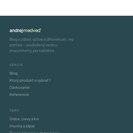
andrej
medveď
Blog o zdraví, výžive a dlhovekosti. Iný
pohľad — podložený vedou,
zrozumiteľný pre každého.
SEKCIE
Blog
Ktorý produkt si vybrať ?
Dávkovanie
Referencie
TÉMY
Srdce, cievy a krv
Imunita a zápal