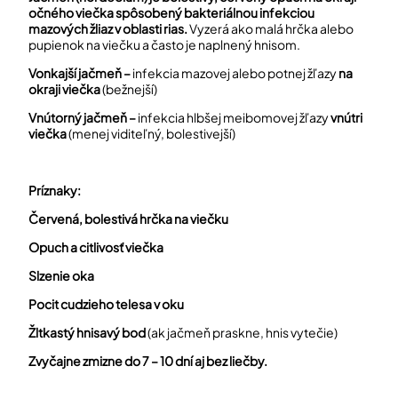
očného viečka spôsobený bakteriálnou infekciou
mazových žliaz v oblasti rias.
Vyzerá ako malá hrčka alebo
pupienok na viečku a často je naplnený hnisom.
Vonkajší jačmeň –
infekcia mazovej alebo potnej žľazy
na
okraji viečka
(bežnejší)
Vnútorný jačmeň –
infekcia hlbšej meibomovej žľazy
vnútri
viečka
(menej viditeľný, bolestivejší)
Príznaky:
Červená, bolestivá hrčka na viečku
Opuch a citlivosť viečka
Slzenie oka
Pocit cudzieho telesa v oku
Žltkastý hnisavý bod
(ak jačmeň praskne, hnis vytečie)
Zvyčajne zmizne do 7 – 10 dní aj bez liečby.