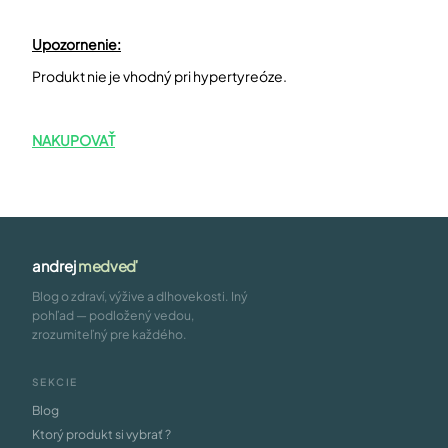
Upozornenie:
Produkt nie je vhodný pri hypertyreóze.
NAKUPOVAŤ
andrej
medveď
Blog o zdraví, výžive a dlhovekosti. Iný
pohľad — podložený vedou,
zrozumiteľný pre každého.
SEKCIE
Blog
Ktorý produkt si vybrať ?