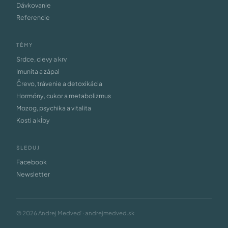
Dávkovanie
Referencie
TÉMY
Srdce, cievy a krv
Imunita a zápal
Črevo, trávenie a detoxikácia
Hormóny, cukor a metabolizmus
Mozog, psychika a vitalita
Kosti a kĺby
SLEDUJ
Facebook
Newsletter
© 2026 Andrej Medveď · andrejmedved.sk