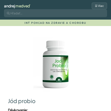
andrej
medveď
☰ Viac
INÝ POHĽAD NA ZDRAVIE A CHOROBU
Jód probio
Dávkovanie: