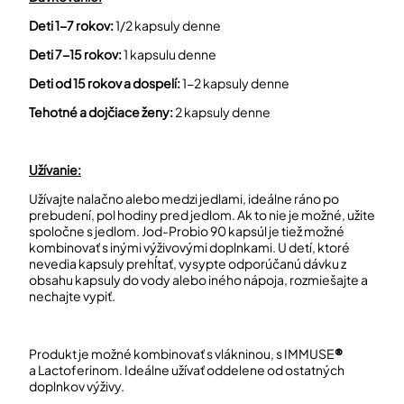
Deti 1-7 rokov:
1/2 kapsuly denne
Deti 7-15 rokov:
1 kapsulu denne
Deti od 15 rokov a dospelí:
1-2 kapsuly denne
Tehotné a dojčiace ženy:
2 kapsuly denne
Užívanie:
Užívajte nalačno alebo medzi jedlami, ideálne ráno po
prebudení, pol hodiny pred jedlom. Ak to nie je možné, užite
spoločne s jedlom. Jod-Probio 90 kapsúl je tiež možné
kombinovať s inými výživovými doplnkami. U detí, ktoré
nevedia kapsuly prehĺtať, vysypte odporúčanú dávku z
obsahu kapsuly do vody alebo iného nápoja, rozmiešajte a
nechajte vypiť.
Produkt je možné kombinovať s vlákninou
, s IMMUSE
®
a Lactoferinom. Ideálne užívať oddelene od ostatných
doplnkov výživy.