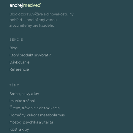
andrej
medveď
Blog o zdraví, výžive a dlhovekosti. Iný
pohľad — podložený vedou,
zrozumiteľný pre každého.
SEKCIE
Blog
Ktorý produkt si vybrať ?
Dávkovanie
Referencie
TÉMY
Srdce, cievy a krv
Imunita a zápal
Črevo, trávenie a detoxikácia
Hormóny, cukor a metabolizmus
Mozog, psychika a vitalita
Kosti a kĺby