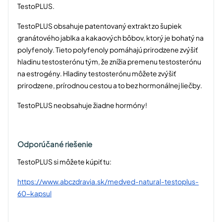
TestoPLUS.
TestoPLUS obsahuje patentovaný extrakt zo šupiek
granátového jablka a kakaových bôbov, ktorý je bohatý na
polyfenoly. Tieto polyfenoly pomáhajú prirodzene zvýšiť
hladinu testosterónu tým, že znížia premenu testosterónu
na estrogény. Hladiny testosterónu môžete zvýšiť
prirodzene, prírodnou cestou a to bez hormonálnej liečby.
TestoPLUS neobsahuje žiadne hormóny!
Odporúčané riešenie
TestoPLUS si môžete kúpiť tu:
https://www.abczdravia.sk/medved-natural-testoplus-
60-kapsul