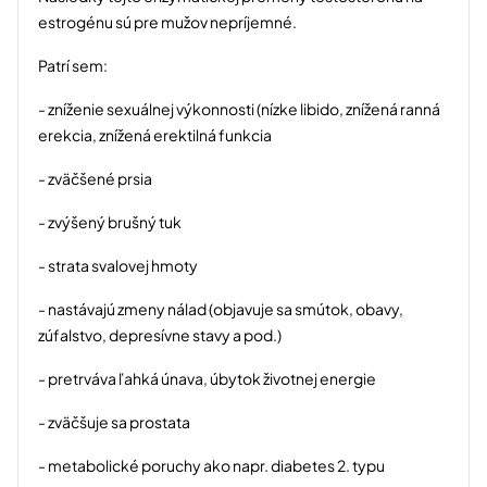
estrogénu sú pre mužov nepríjemné.
Patrí sem:
- zníženie sexuálnej výkonnosti (nízke libido, znížená ranná
erekcia, znížená erektilná funkcia
- zväčšené prsia
- zvýšený brušný tuk
- strata svalovej hmoty
- nastávajú zmeny nálad (objavuje sa smútok, obavy,
zúfalstvo, depresívne stavy a pod.)
- pretrváva ľahká únava, úbytok životnej energie
- zväčšuje sa prostata
- metabolické poruchy ako napr. diabetes 2. typu