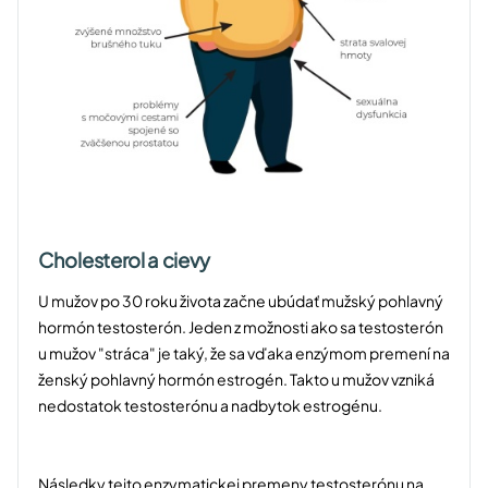
Cholesterol a cievy
U mužov po 30 roku života začne ubúdať mužský pohlavný
hormón testosterón. Jeden z možnosti ako sa testosterón
u mužov "stráca" je taký, že sa vďaka enzýmom premení na
ženský pohlavný hormón estrogén. Takto u mužov vzniká
nedostatok testosterónu a nadbytok estrogénu.
Následky tejto enzymatickej premeny testosterónu na