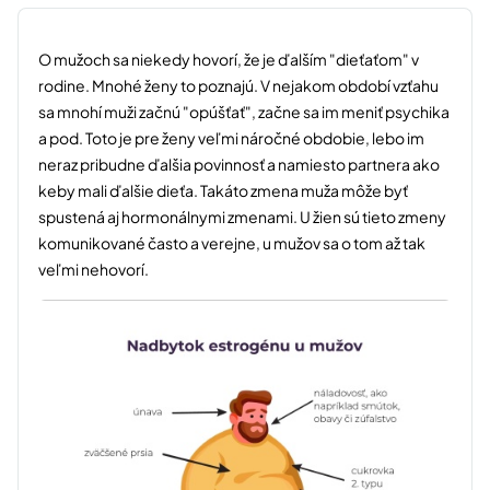
O mužoch sa niekedy hovorí, že je ďalším "dieťaťom" v
rodine. Mnohé ženy to poznajú. V nejakom období vzťahu
sa mnohí muži začnú "opúšťať", začne sa im meniť psychika
a pod. Toto je pre ženy veľmi náročné obdobie, lebo im
neraz pribudne ďalšia povinnosť a namiesto partnera ako
keby mali ďalšie dieťa. Takáto zmena muža môže byť
spustená aj hormonálnymi zmenami. U žien sú tieto zmeny
komunikované často a verejne, u mužov sa o tom až tak
veľmi nehovorí.