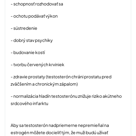
- schopnosť rozhodovať sa
- ochotu podávať výkon
- sústredenie
- dobrý stav psychiky
- budovanie kostí
- tvorbu červených krviniek
- zdravie prostaty (testosterón chráni prostatu pred
zväčšením a chronickým zápalom)
- normalizácia hladín testosterónu znižuje riziko akútneho
srdcového infarktu
Aby sa testosterón nadpriemerne nepremieňal na
estrogén môžete docieliť tým, že muži budú užívať