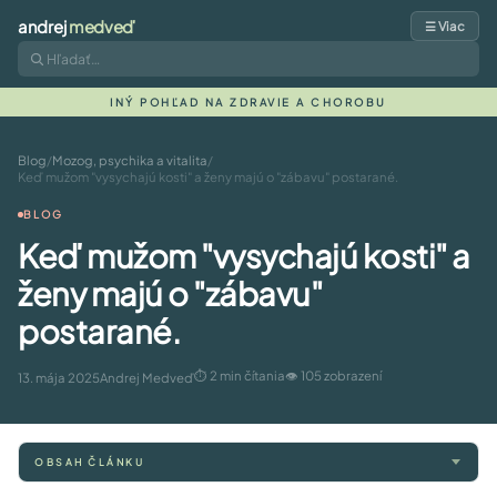
andrej
medveď
☰ Viac
INÝ POHĽAD NA ZDRAVIE A CHOROBU
Blog
/
Mozog, psychika a vitalita
/
Keď mužom "vysychajú kosti" a ženy majú o "zábavu" postarané.
BLOG
Keď mužom "vysychajú kosti" a
ženy majú o "zábavu"
postarané.
⏱ 2 min čítania
👁 105 zobrazení
13. mája 2025
Andrej Medveď
OBSAH ČLÁNKU