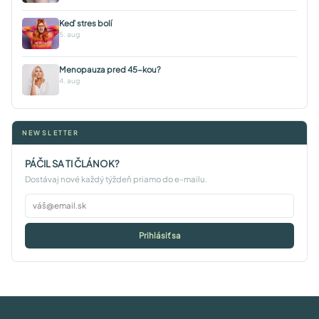
Keď stres bolí
5. aug
Menopauza pred 45-kou?
4. aug
NEWSLETTER
PÁČIL SA TI ČLÁNOK?
Dostávaj nové každý týždeň priamo do e-mailu.
Prihlásiť sa