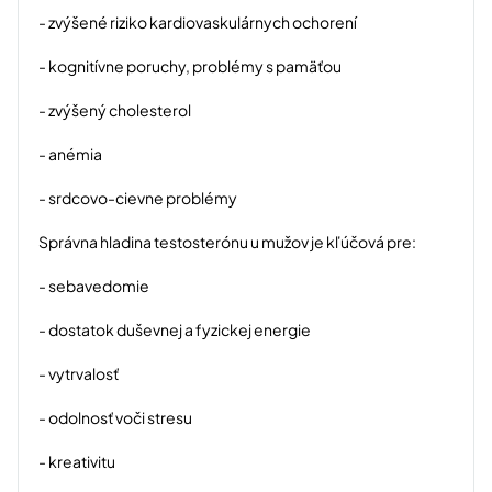
- zvýšené riziko kardiovaskulárnych ochorení
- kognitívne poruchy, problémy s pamäťou
- zvýšený cholesterol
- anémia
- srdcovo-cievne problémy
Správna hladina testosterónu u mužov je kľúčová pre:
- sebavedomie
- dostatok duševnej a fyzickej energie
- vytrvalosť
- odolnosť voči stresu
- kreativitu