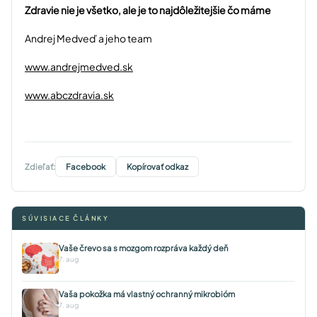
Zdravie nie je všetko, ale je to najdôležitejšie čo máme
Andrej Medveď a jeho team
www.andrejmedved.sk
www.abczdravia.sk
Zdieľať:
Facebook
Kopírovať odkaz
SÚVISIACE ČLÁNKY
Vaše črevo sa s mozgom rozpráva každý deň
7. aug
Vaša pokožka má vlastný ochranný mikrobióm
7. aug