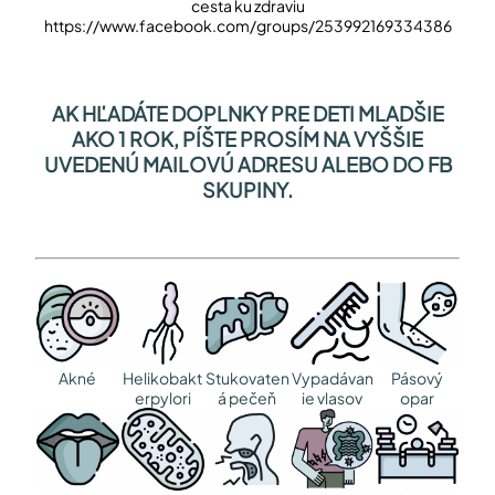
cesta ku zdraviu
https://www.facebook.com/groups/253992169334386
AK HĽADÁTE DOPLNKY PRE DETI MLADŠIE
AKO 1 ROK, PÍŠTE PROSÍM NA VYŠŠIE
UVEDENÚ MAILOVÚ ADRESU ALEBO DO FB
SKUPINY.
Akné
Helikobakt
Stukovaten
Vypadávan
Pásový
erpylori
á pečeň
ie vlasov
opar