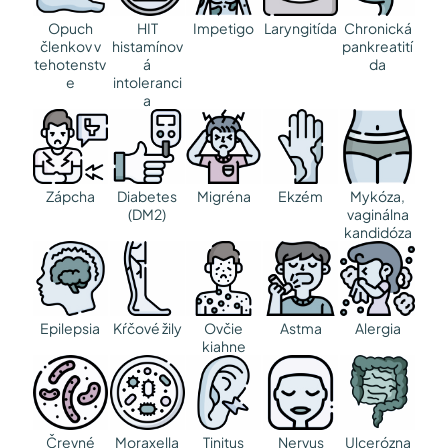
Opuch
HIT
Impetigo
Laryngitída
Chronická
členkov v
histamínov
pankreatití
tehotenstv
á
da
e
intoleranci
a
Zápcha
Diabetes
Migréna
Ekzém
Mykóza,
(DM2)
vaginálna
kandidóza
Epilepsia
Kŕčové žily
Ovčie
Astma
Alergia
kiahne
Črevné
Moraxella
Tinitus
Nervus
Ulcerózna