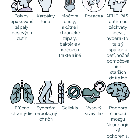
Polypy,
Karpálny
Močové
Rosacea
ADHD, PAS,
opakované
tunel
cesty,
autizmus
zápaly
akútne i
záchvaty
nosových
chronické
hnevu,
dutín
zápaly,
hyperaktivi
baktérie v
ta, zlý
močovom
spánok u
trakte a iné
detí, nočné
pomočova
nie u
starších
detí a iné
Pľúcne
Syndróm
Celiakia
Vysoký
Podpora
chlamýdie
nepokojný
krvný tlak
činnosti
ch nôh
mozgu
Neurologic
ké
ochorenia,