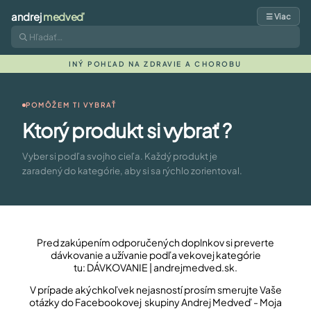
andrej
medveď
☰ Viac
INÝ POHĽAD NA ZDRAVIE A CHOROBU
POMÔŽEM TI VYBRAŤ
Ktorý produkt si vybrať ?
Vyber si podľa svojho cieľa. Každý produkt je
zaradený do kategórie, aby si sa rýchlo zorientoval.
Pred zakúpením odporučených doplnkov si preverte
dávkovanie a užívanie podľa vekovej kategórie
tu:
DÁVKOVANIE | andrejmedved.sk
.
V prípade akýchkoľvek nejasností prosím smerujte Vaše
otázky do Facebookovej skupiny Andrej Medveď - Moja