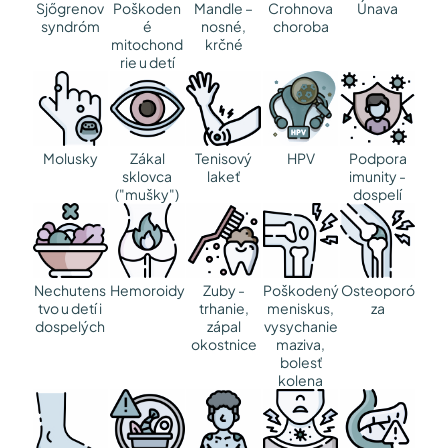
Sjőgrenov
Poškoden
Mandle –
Crohnova
Únava
syndróm
é
nosné,
choroba
mitochond
krčné
rie u detí
Molusky
Zákal
Tenisový
HPV
Podpora
sklovca
lakeť
imunity -
("mušky")
dospelí
Nechutens
Hemoroidy
Zuby -
Poškodený
Osteoporó
tvo u detí i
trhanie,
meniskus,
za
dospelých
zápal
vysychanie
okostnice
maziva,
bolesť
kolena