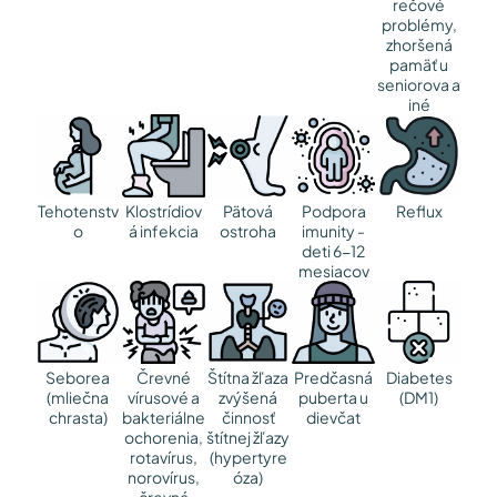
rečové
problémy,
zhoršená
pamäť u
seniorova a
iné
Tehotenstv
Klostrídiov
Pätová
Podpora
Reflux
o
á infekcia
ostroha
imunity -
deti 6-12
mesiacov
Seborea
Črevné
Štítna žľaza
Predčasná
Diabetes
(mliečna
vírusové a
zvýšená
puberta u
(DM1)
chrasta)
bakteriálne
činnosť
dievčat
ochorenia,
štítnej žľazy
rotavírus,
(hypertyre
norovírus,
óza)