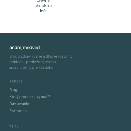
črevná
chrípka a
iné
andrej
medveď
Blog o zdraví, výžive a dlhovekosti. Iný
pohľad — podložený vedou,
zrozumiteľný pre každého.
SEKCIE
Blog
Ktorý produkt si vybrať ?
Dávkovanie
Referencie
TÉMY