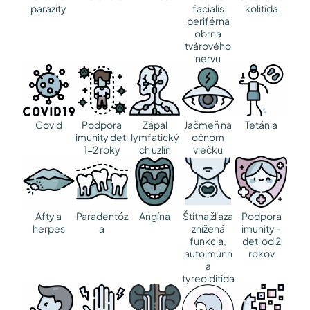
parazity
facialis
kolitída
periférna
obrna
tvárového
nervu
Covid
Podpora
Zápal
Jačmeň na
Tetánia
imunity deti
lymfatický
očnom
1-2 roky
ch uzlín
viečku
Afty a
Paradentóz
Angína
Štítna žľaza
Podpora
herpes
a
znížená
imunity -
funkcia,
deti od 2
autoimúnn
rokov
a
tyreoiditída