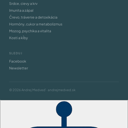
Srdce, cievy a krv
Imunita a zápal
Črevo, trávenie a detoxikácia
Hormóny, cukor a metabolizmus
Mozog, psychika a vitalita
Kosti a kĺby
SLEDUJ
Facebook
Newsletter
© 2026 Andrej Medveď · andrejmedved.sk