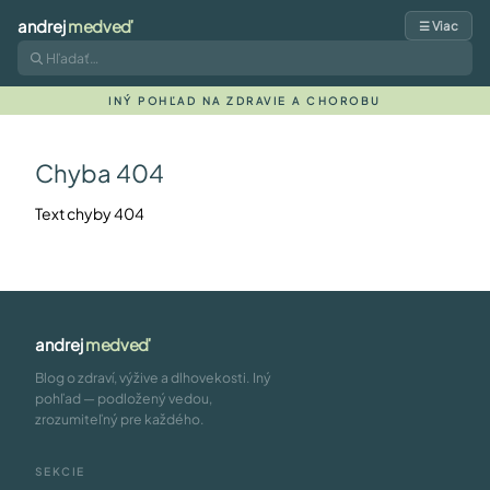
andrej
medveď
☰ Viac
INÝ POHĽAD NA ZDRAVIE A CHOROBU
Chyba 404
Text chyby 404
andrej
medveď
Blog o zdraví, výžive a dlhovekosti. Iný
pohľad — podložený vedou,
zrozumiteľný pre každého.
SEKCIE