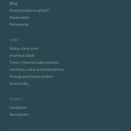
Blog
Ktorý produkt si vybrať ?
Dávkovanie
Referencie
TÉMY
Srdce, cievy a krv
Imunita a zápal
Črevo, trávenie a detoxikácia
Hormóny, cukor a metabolizmus
Mozog, psychika a vitalita
Kosti a kĺby
SLEDUJ
Facebook
Newsletter