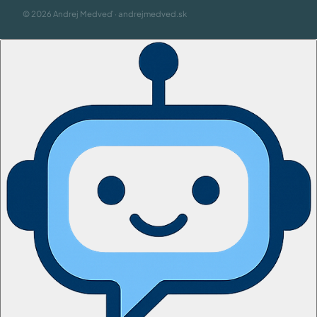
© 2026 Andrej Medveď · andrejmedved.sk