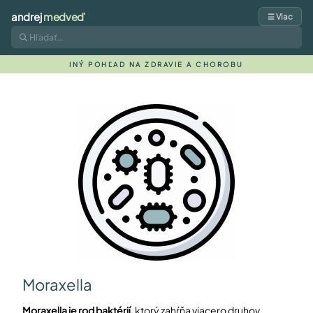
andrej
medveď
☰ Viac
INÝ POHĽAD NA ZDRAVIE A CHOROBU
Moraxella
Moraxella je rod baktérií,
ktorý zahŕňa viacero druhov,