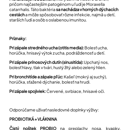
pričom najčastejším patogénom u ľudí je Moraxella
catarrhalis. Táto baktéria
sa nachádza v horných dýchacích
cestách
a môže spôsobovať rôzne infekcie, najmä u detí,
starších ľudí a osôb s oslabenou imunitou.
Príznaky:
Pri zápale stredného ucha (otitis media):
Bolesť ucha,
horúčka, hnisavý výtok z ucha, podráždenosť u detí.
Pri zápale prínosových dutín (sinusitída):
Upchatý nos,
bolesť hlavy, tlak v tvári, hustý žltý alebo zelený hlien.
Pri bronchitíde a zápale pľúc:
Kašeľ (mokrý aj suchý),
horúčka, sťažené dýchanie, bolesť na hrudi.
Pri zápale spojiviek:
Červené, svrbiace, hnisavé oči.
Odporúčame užívať nasledovné doplnky výživy:
PROBIOTIKÁ + VLÁKNINA
Čistý noštek PR
OBIO
na preplachy nosa, kvapky,