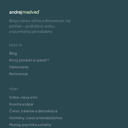
andrej
medveď
Blog o zdraví, výžive a dlhovekosti. Iný
pohľad — podložený vedou,
zrozumiteľný pre každého.
SEKCIE
Blog
Ktorý produkt si vybrať ?
Dávkovanie
Referencie
TÉMY
Srdce, cievy a krv
Imunita a zápal
Črevo, trávenie a detoxikácia
Hormóny, cukor a metabolizmus
Mozog, psychika a vitalita