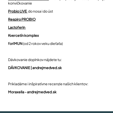
konvičkovanie
Probio LIVE
do nosa i do úst
Respiro PROBIO
Lactoferin
Kvercetín komplex
forIMUN
(od 2 rokov veku dieťaťa)
Dávkovanie doplnkov nájdete tu:
DÁVKOVANIE |
andrejmedved.sk
Prikladáme i inšpiratívne recenzie našich klientov:
Moraxella -
andrejmedved.sk