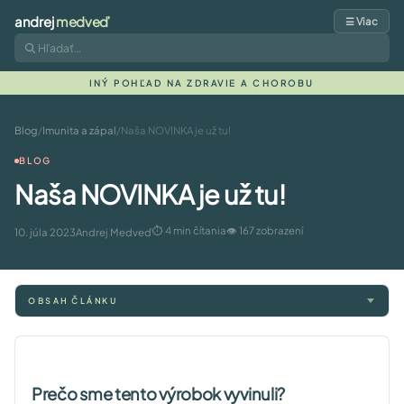
andrej
medveď
☰ Viac
INÝ POHĽAD NA ZDRAVIE A CHOROBU
Blog
/
Imunita a zápal
/
Naša NOVINKA je už tu!
BLOG
Naša NOVINKA je už tu!
⏱ 4 min čítania
👁 167 zobrazení
10. júla 2023
Andrej Medveď
OBSAH ČLÁNKU
Prečo sme tento výrobok vyvinuli?