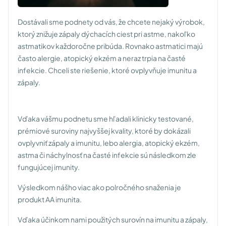
Dostávali sme podnety od vás, že chcete nejaký výrobok,
ktorý znižuje zápaly dýchacích ciest pri astme, nakoľko
astmatikov každoročne pribúda. Rovnako astmatici majú
často alergie, atopický ekzém a neraz trpia na časté
infekcie. Chceli ste riešenie, ktoré ovplyvňuje imunitu a
zápaly.
Vďaka vášmu podnetu sme hľadali klinicky testované,
prémiové suroviny najvyššej kvality, ktoré by dokázali
ovplyvniť zápaly a imunitu, lebo alergia, atopický ekzém,
astma či náchylnosť na časté infekcie sú následkom zle
fungujúcej imunity.
Výsledkom nášho viac ako polročného snaženia je
produkt AA imunita.
Vďaka účinkom nami použitých surovín na imunitu a zápaly,