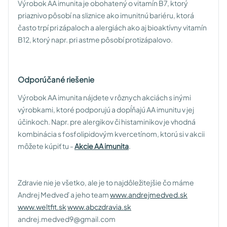
Výrobok AA imunita je obohatený o vitamín B7, ktorý
priaznivo pôsobí na sliznice ako imunitnú bariéru, ktorá
často trpí pri zápaloch a alergiách ako aj bioaktívny vitamín
B12, ktorý napr. pri astme pôsobí protizápalovo.
Odporúčané riešenie
Výrobok AA imunita nájdete v rôznych akciách s inými
výrobkami, ktoré podporujú a dopĺňajú AA imunitu v jej
účinkoch. Napr. pre alergikov či histaminikov je vhodná
kombinácia s fosfolipidovým kvercetínom, ktorú si v akcii
môžete kúpiť tu -
Akcie AA imunita
.
Zdravie nie je všetko, ale je to najdôležitejšie čo máme
Andrej Medveď a jeho team
www.andrejmedved.sk
www.weltfit.sk
www.abczdravia.sk
andrej.medved9@gmail.com