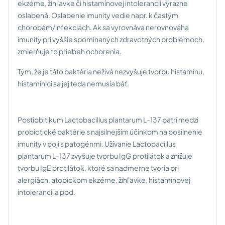
ekzéme, žihľavke či histamínovej intolerancii výrazne
oslabená. Oslabenie imunity vedie napr. k častým
chorobám/infekciách. Ak sa vyrovnáva nerovnováha
imunity pri vyššie spomínaných zdravotných problémoch,
zmierňuje to priebeh ochorenia.
Tým, že je táto baktéria neživá nezvyšuje tvorbu histamínu,
histaminici sa jej teda nemusia báť.
Postiobitikum Lactobacillus plantarum L-137 patrí medzi
probiotické baktérie s najsilnejším účinkom na posilnenie
imunity v boji s patogénmi. Užívanie Lactobacillus
plantarum L-137 zvyšuje tvorbu IgG protilátok a znižuje
tvorbu IgE protilátok, ktoré sa nadmerne tvoria pri
alergiách, atopickom ekzéme, žihľavke, histamínovej
intolerancii a pod.