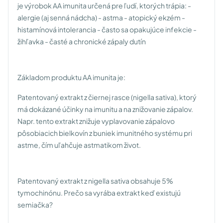
je výrobok AA imunita určená pre ľudí, ktorých trápia:
-
alergie (aj senná nádcha)
- astma
- atopický ekzém
-
histamínová intolerancia
- často sa opakujúce infekcie
-
žihľavka
- časté a chronické zápaly dutín
Základom produktu AA imunita je:
Patentovaný extrakt z čiernej rasce (nigella sativa), ktorý
má dokázané účinky na imunitu a na znižovanie zápalov.
Napr. tento extrakt znižuje vyplavovanie zápalovo
pôsobiacich bielkovín z buniek imunitného systému pri
astme, čím uľahčuje astmatikom život.
Patentovaný extrakt z nigella sativa obsahuje 5%
tymochinónu. Prečo sa vyrába extrakt keď existujú
semiačka?