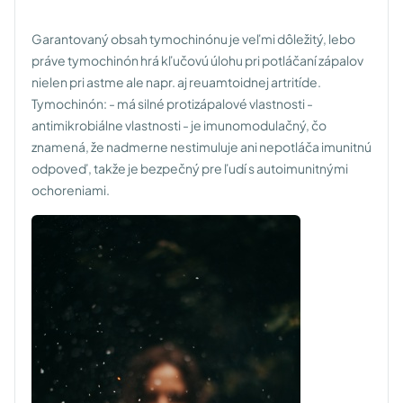
Garantovaný obsah tymochinónu je veľmi dôležitý, lebo
práve tymochinón hrá kľučovú úlohu pri potláčaní zápalov
nielen pri astme ale napr. aj reuamtoidnej artritíde.
Tymochinón:
- má silné protizápalové vlastnosti
-
antimikrobiálne vlastnosti
- je imunomodulačný, čo
znamená, že nadmerne nestimuluje ani nepotláča imunitnú
odpoveď, takže je bezpečný pre ľudí s autoimunitnými
ochoreniami.