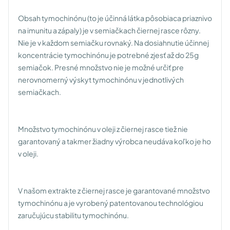
Obsah tymochinónu (to je účinná látka pôsobiaca priaznivo
na imunitu a zápaly) je v semiačkach čiernej rasce rôzny.
Nie je v každom semiačku rovnaký. Na dosiahnutie účinnej
koncentrácie tymochinónu je potrebné zjesť až do 25g
semiačok. Presné množstvo nie je možné určiť pre
nerovnomerný výskyt tymochinónu v jednotlivých
semiačkach.
Množstvo tymochinónu v oleji z čiernej rasce tiež nie
garantovaný a takmer žiadny výrobca neudáva koľko je ho
v oleji.
V našom extrakte z čiernej rasce je garantované množstvo
tymochinónu a je vyrobený patentovanou technológiou
zaručujúcu stabilitu tymochinónu.