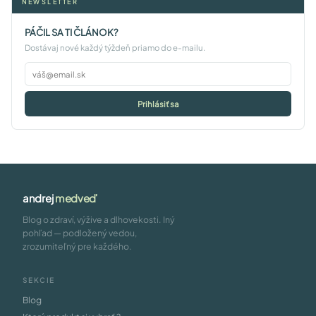
NEWSLETTER
PÁČIL SA TI ČLÁNOK?
Dostávaj nové každý týždeň priamo do e-mailu.
Prihlásiť sa
andrej
medveď
Blog o zdraví, výžive a dlhovekosti. Iný
pohľad — podložený vedou,
zrozumiteľný pre každého.
SEKCIE
Blog