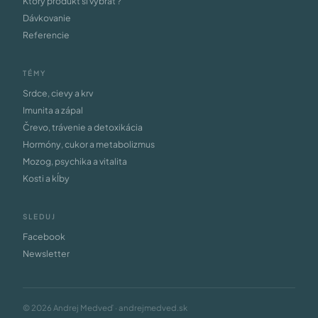
Ktorý produkt si vybrať ?
Dávkovanie
Referencie
TÉMY
Srdce, cievy a krv
Imunita a zápal
Črevo, trávenie a detoxikácia
Hormóny, cukor a metabolizmus
Mozog, psychika a vitalita
Kosti a kĺby
SLEDUJ
Facebook
Newsletter
© 2026 Andrej Medveď · andrejmedved.sk