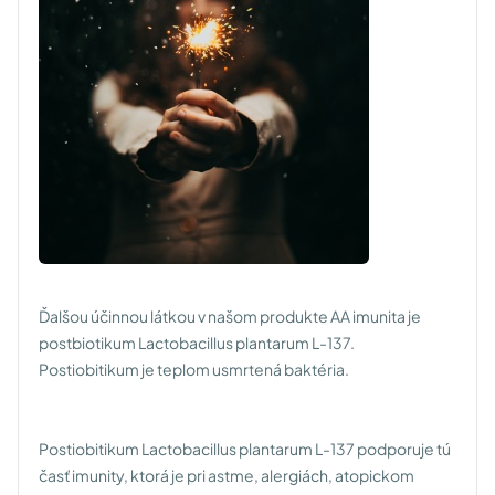
Ďalšou účinnou látkou v našom produkte AA imunita je
postbiotikum Lactobacillus plantarum L-137.
Postiobitikum je teplom usmrtená baktéria.
Postiobitikum Lactobacillus plantarum L-137 podporuje tú
časť imunity, ktorá je pri astme, alergiách, atopickom