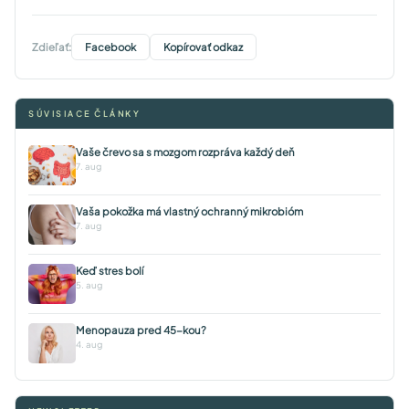
Zdieľať:
Facebook
Kopírovať odkaz
SÚVISIACE ČLÁNKY
Vaše črevo sa s mozgom rozpráva každý deň
7. aug
Vaša pokožka má vlastný ochranný mikrobióm
7. aug
Keď stres bolí
5. aug
Menopauza pred 45-kou?
4. aug