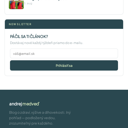
3. aug
NEWSLETTER
PÁČIL SA TI ČLÁNOK?
Dostávaj nové každý týždeň priamo do e-mailu.
Prihlásiť sa
andrej
medveď
Blog o zdraví, výžive a dlhovekosti. Iný
pohľad — podložený vedou,
zrozumiteľný pre každého.