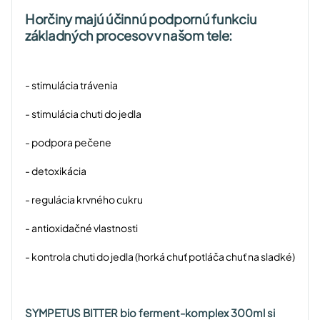
Horčiny majú účinnú podpornú funkciu
základných procesov v našom tele:
- stimulácia trávenia
- stimulácia chuti do jedla
- podpora pečene
- detoxikácia
- regulácia krvného cukru
- antioxidačné vlastnosti
- kontrola chuti do jedla (horká chuť potláča chuť na sladké)
SYMPETUS BITTER bio ferment-komplex 300ml si