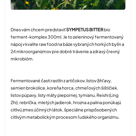
Dnes vám chcem predstaviť
SYMPETUS BITTER
bio
ferment-komplex 300ml. Je to zeleninový fermentovaný
nápoj v kvalite raw food na báze vybraných horkých bylín a
24 mikroorganizmov pre dobré trávenie a zdravý črevný
mikrobióm.
Fermentované časti rastlín z artičokov, listov žihľavy,
semien brokolice, koreňa horca, chmeľových šištičiek,
listov púpavy, listy mäty piepornej, tymianu, Reishi (Ling
Zhi), rebríčka, mletých jadierok, hrozna a palina ponúkajú
citlivú zmes účinných látok, špeciálne prispôsobených
citlivým metabolickým procesom ľudského organizmu.