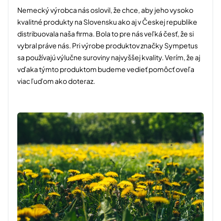
Nemecký výrobca nás oslovil, že chce, aby jeho vysoko
kvalitné produkty na Slovensku ako aj v Českej republike
distribuovala naša firma. Bola to pre nás veľká česť, že si
vybral práve nás. Pri výrobe produktov značky Sympetus
sa používajú výlučne suroviny najvyššej kvality. Verím, že aj
vďaka týmto produktom budeme vedieť pomôcť oveľa
viac ľuďom ako doteraz.