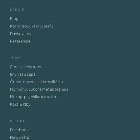
SEKCIE
Blog
Ktorý produkt si vybrať ?
Dávkovanie
Referencie
TÉMY
Srdce, cievy a krv
Imunita a zápal
Črevo, trávenie a detoxikácia
Hormóny, cukor a metabolizmus
Mozog, psychika a vitalita
Kosti a kĺby
SLEDUJ
Facebook
Newsletter