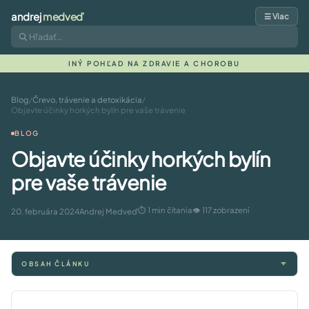
andrej
medveď
☰ Viac
INÝ POHĽAD NA ZDRAVIE A CHOROBU
Blog
/
Črevo, trávenie a detoxikácia
/
Objavte účinky horkých bylín pre vaše trávenie
BLOG
Objavte účinky horkých bylín
pre vaše trávenie
⏱ 1 min čítania
👁 117 zobrazení
20. februára 2024
Andrej Medveď
OBSAH ČLÁNKU