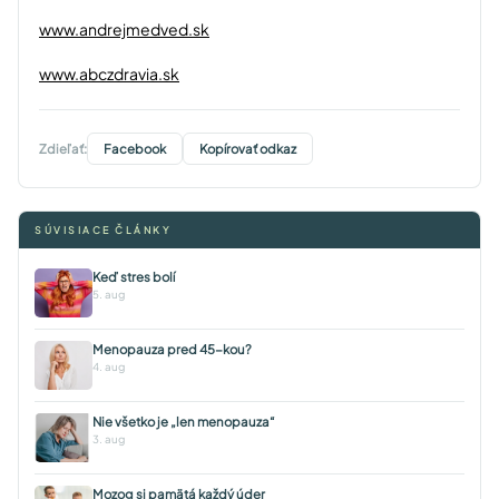
www.andrejmedved.sk
www.abczdravia.sk
Zdieľať:
Facebook
Kopírovať odkaz
SÚVISIACE ČLÁNKY
Keď stres bolí
5. aug
Menopauza pred 45-kou?
4. aug
Nie všetko je „len menopauza“
3. aug
Mozog si pamätá každý úder