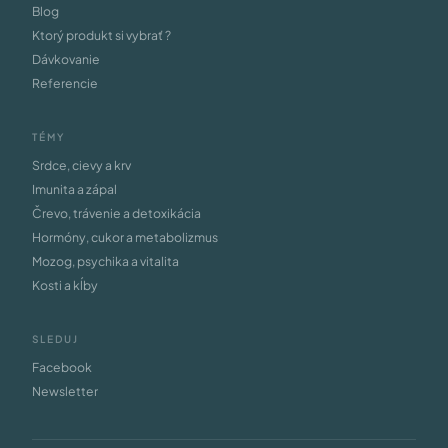
Blog
Ktorý produkt si vybrať ?
Dávkovanie
Referencie
TÉMY
Srdce, cievy a krv
Imunita a zápal
Črevo, trávenie a detoxikácia
Hormóny, cukor a metabolizmus
Mozog, psychika a vitalita
Kosti a kĺby
SLEDUJ
Facebook
Newsletter