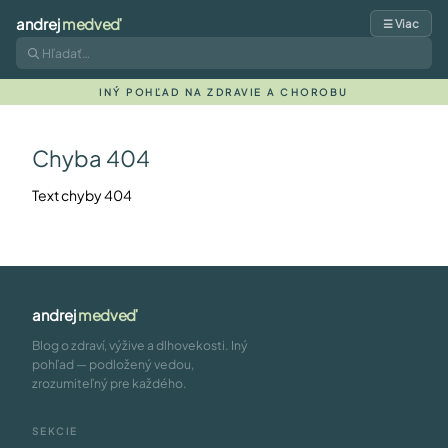
andrej
medveď
☰ Viac
INÝ POHĽAD NA ZDRAVIE A CHOROBU
Chyba 404
Text chyby 404
andrej
medveď
Blog o zdraví, výžive a dlhovekosti. Iný
pohľad — podložený vedou,
zrozumiteľný pre každého.
SEKCIE