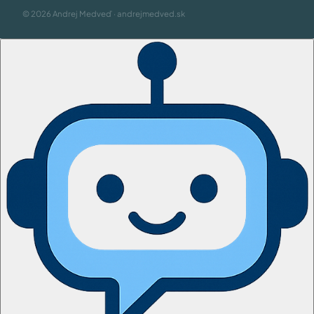
© 2026 Andrej Medveď · andrejmedved.sk