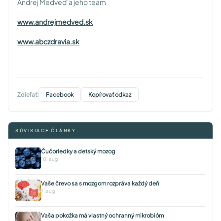
Andrej Medveď a jeho team
www.andrejmedved.sk
www.abczdravia.sk
Zdieľať:
Facebook
Kopírovať odkaz
SÚVISIACE ČLÁNKY
Čučoriedky a detský mozog
10. aug
Vaše črevo sa s mozgom rozpráva každý deň
7. aug
Vaša pokožka má vlastný ochranný mikrobióm