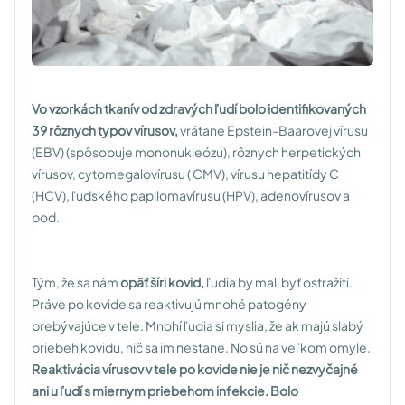
Vo vzorkách tkanív od zdravých ľudí bolo identifikovaných
39 rôznych typov vírusov,
vrátane Epstein-Baarovej vírusu
(EBV) (spôsobuje mononukleózu), rôznych herpetických
vírusov, cytomegalovírusu ( CMV), vírusu hepatitídy C
(HCV), ľudského papilomavírusu (HPV), adenovírusov a
pod.
Tým, že sa nám
opäť šíri kovid,
ľudia by mali byť ostražití.
Práve po kovide sa reaktivujú mnohé patogény
prebývajúce v tele. Mnohí ľudia si myslia, že ak majú slabý
priebeh kovidu, nič sa im nestane. No sú na veľkom omyle.
Reaktivácia vírusov v tele po kovide nie je nič nezvyčajné
ani u ľudí s miernym priebehom infekcie. Bolo