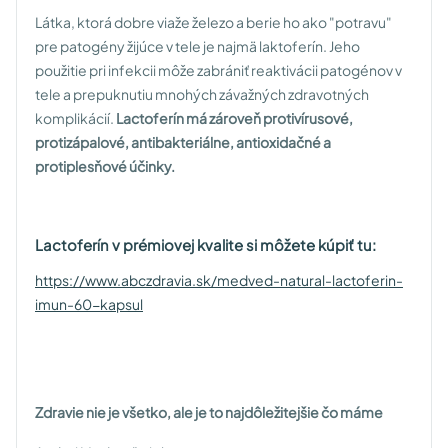
Látka, ktorá dobre viaže železo a berie ho ako "potravu"
pre patogény žijúce v tele je najmä laktoferín. Jeho
použitie pri infekcii môže zabrániť reaktivácii patogénov v
tele a prepuknutiu mnohých závažných zdravotných
komplikácií.
Lactoferín má zároveň protivírusové,
protizápalové, antibakteriálne, antioxidačné a
protiplesňové účinky.
Lactoferín v prémiovej kvalite si môžete kúpiť tu:
https://www.abczdravia.sk/medved-natural-lactoferin-
imun-60-kapsul
Zdravie nie je všetko, ale je to najdôležitejšie čo máme