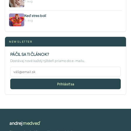
7. aug
Keď stres bolí
5. aug
NEWSLETTER
PÁČIL SA TI ČLÁNOK?
Dostávaj nové každý týždeň priamo do e-mailu.
Prihlásiť sa
andrej
medveď