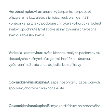
Herpes simplex vírus:
únava, vyčerpanie, herpesové
pľuzgiere na koži alebo slizniciach úst, pier, genitálií,
konečníka, príznaky podobné chrípke ako horúčka, bolesť
svalov, opuchnuté lymfatické uzliny, zvýšená citlivosť na
svetlo, záblesky svetla
Varicella-zoster virus :
ovčie kiahne u malých pacientov a u
dospelých s kožnými pľuzgiermi, horúčkou, únavou,
vyčerpaním. Strata chuti do jedla, bolesť hlavy
Coxsackie vírus skupina A:
zápal nosohltanu, zápal očných
spojiviek, choroba ruka-noha-ústa
Coxsackie vírus skupina B:
myokarditída (zápal srdcového