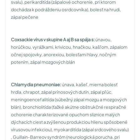
svalu), perikarditída (zápalové ochorenie, pri ktorom
dochádza k podráždeniu osrdcovníka), bolesť na hrudi,
zápal pečene
Coxsackie vírus v skupine A aj B sa spája s:
únavou,
horúčkou, vyrážkami, krivicou, hnačkou, kašľom, zápalom
očnej spojovky, anorexiou, bolesťami hlavy, nočným
potením, zápal mozgových blán
Chlamydia pneumoniae:
únava, kašeľ, mierna bolesť
hrdla, chrapot, zápal prínosových dutín, zápal pľúc,
meningoencefalitída (súbežný zápal mozgu a mozgových
blán), bronchiolitída (ťažké akútne obštrukčné respiračné
ochorenie charakterizované opuchom sliznice malých
dýchacích ciest a zvýšenou produkciou hlienu spôsobené
vírusovou infekciou), myokarditída (zápal srdcového svalu)
, Guillain-Barreov syndróm (neurologická porucha, pri