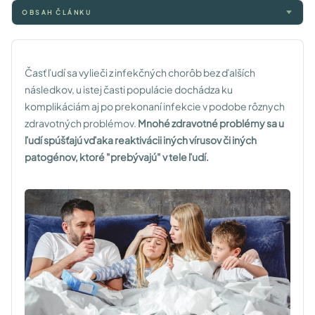
OBSAH ČLÁNKU
Časť ľudí sa vylieči z infekčných chorôb bez ďalších
následkov, u istej časti populácie dochádza ku
komplikáciám aj po prekonaní infekcie v podobe rôznych
zdravotných problémov.
Mnohé zdravotné problémy sa u
ľudí spúšťajú vďaka reaktivácii iných vírusov či iných
patogénov, ktoré "prebývajú" v tele ľudí.