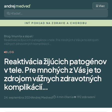
andrej
medveď
☰ Viac
INÝ POHĽAD NA ZDRAVIE A CHOROBU
Blog
/
Imunita a zápal
/
Reaktivácia žijúcich patogénov v tele. Pre mnohých z Vás je to zdrojom
vážnych zdravotných komplikácií...
BLOG
Reaktivácia žijúcich patogénov
v tele. Pre mnohých z Vás je to
zdrojom vážnych zdravotných
komplikácií...
⏱ 4 min čítania
👁 192 zobrazení
24. septembra 2024
Andrej Medveď