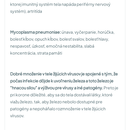
ktorej imunitný systém tela napáda periférny nervový
systém), artritída
Mycoplasma pneumoniae:
únava, vyčerpanie, horúčka,
bolesť kĺbov, opuch kĺbov, bolesť svalov, bolesť hlavy,
nespavosť, úzkosť, emočná nestabilita, slabá
koncentrácia, strata pamäti
Dobré množenie v tele žijúcich vírusov je spojené s tým, že
počas infekcie dôjde k uvoľneniu železa a toto železo je
"hnacou silou" a výživou pre vírusy a iné patogény.
Preto je
pri korone dôležité, aby sa do tela dostávali látky, ktoré
viažu železo, tak, aby železo nebolo dostupné pre
patogény a nepoháňalo rozmnoženie v tele žijúcich
vírusov.