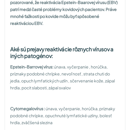
pozorované, že reaktivácia Epstein-Baarovej vírusu (EBV)
patrí medzi časté problémy kovidových pacientov. Práve
mnohé ťažkosti po kovide môžu byť spôsobené
reaktiváciou EBV.
Aké sú prejavy reaktivácie rôznych vírusov a
iných patogénov:
Epstein-Barrovej vírus:
únava, vyčerpanie , horúčka,
príznaky podobné chrípke, nevoľnosť , strata chuti do
jedla, opuch lymfatických uzlín , sčervenanie kože, zápal
hrdla, pocit slabosti, zápal svalov
Cytomegalovírus :
únava, vyčerpanie, horúčka, príznaky
podobné chrípke, opuchnuté lymfatické uzliny, bolesť
hrdla, zväčšená slezina