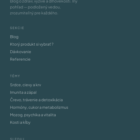
Blog o zdraví, výžive a dlhovekosti. Iný
pohľad — podložený vedou,
zrozumiteľný pre každého.
SEKCIE
Blog
Ktorý produkt si vybrať ?
Dávkovanie
Referencie
TÉMY
Srdce, cievy a krv
Imunita a zápal
Črevo, trávenie a detoxikácia
Hormóny, cukor a metabolizmus
Mozog, psychika a vitalita
Kosti a kĺby
SLEDUJ