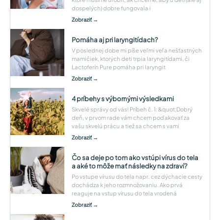
dospelých) dobre fungovala i
Zobraziť →
Pomáha aj pri laryngitídach?
V poslednej dobe mi píše veľmi veľa nešťastných
mamičiek, ktorých deti trpia laryngitídami, či
Lactoferín Pure pomáha pri laryngit
Zobraziť →
4 príbehy s výbornými výsledkami
Skvelé správy od vás! Príbeh č. 1: &quot;Dobrý
deň, v prvom rade vám chcem poďakovať za
vašu skvelú prácu a tiež sa chcem s vami
Zobraziť →
Čo sa deje po tom ako vstúpi vírus do tela
a aké to môže mať následky na zdraví?
Po vstupe vírusu do tela napr. cez dýchacie cesty
dochádza k jeho rozmnožovaniu. Ako prvá
reaguje na vstup vírusu do tela vrodená
Zobraziť →