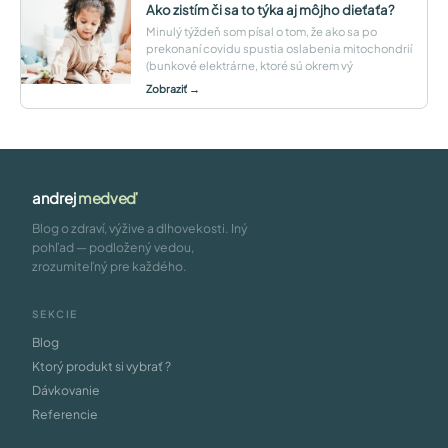
Ako zistím či sa to týka aj môjho dieťaťa?
Minulý týždeň som písal o tom, že ako sa po
prekonaní covidu spustia oslabenia mitochondrií
(bunkové elektrárne, ktoré sú okrem vý
Zobraziť →
andrej
medveď
Blog o zdraví, výžive a dlhovekosti. Iný
pohľad — podložený vedou,
zrozumiteľný pre každého.
SEKCIE
Blog
Ktorý produkt si vybrať ?
Dávkovanie
Referencie