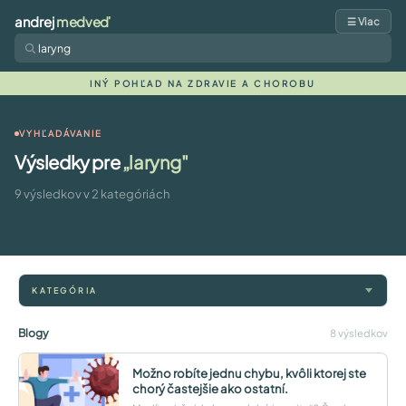
andrej
medveď
☰ Viac
INÝ POHĽAD NA ZDRAVIE A CHOROBU
VYHĽADÁVANIE
Výsledky pre
„laryng"
9 výsledkov v 2 kategóriách
KATEGÓRIA
Blogy
8 výsledkov
Možno robíte jednu chybu, kvôli ktorej ste
chorý častejšie ako ostatní.