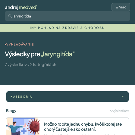
andrej
medveď
☰ Viac
INÝ POHĽAD NA ZDRAVIE A CHOROBU
VYHĽADÁVANIE
Výsledky pre
„laryngitída"
7 výsledkov v 2 kategóriách
KATEGÓRIA
Blogy
6 výsledkov
Možno robíte jednu chybu, kvôli ktorej ste
chorý častejšie ako ostatní.