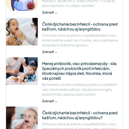
Myslíte si, že ide len o „slabú imunitu“? Čo ak za
tým stojí niečo, čo vôbec nevidíte?
Zobraziť →
Čisté dýchanie bez infekcií – ochrana pred
kašľom, nádchou aj laryngitídou
Ochrana slizníc je jednou z najdôležitejších vecí,
ktoré musíme urobiť, ak chceme, aby u detí (ale aj
dospelých) dobre fungovala i
Zobraziť →
Menej antibiotík, viac prirodzenej sily – sila
špeciálnych probiotík proti infekciám,
ktoré najviac trápia deti. Novinka, ktorá
vás poteší
Byť mamou chorého dieťaťa je jedna z najťažších
vecí, ktoré matky zažívajú. Opakované angíny,
bolesti hrdla, zápaly ušiek či pried
Zobraziť →
Čisté dýchanie bez infekcií - ochrana pred
kašľom, nádchou aj laryngitídou?
Ochrana slizníc je jednou z najdôležitejších vecí,
ktoré musíme urobiť, ak chceme, aby u detí (ale aj