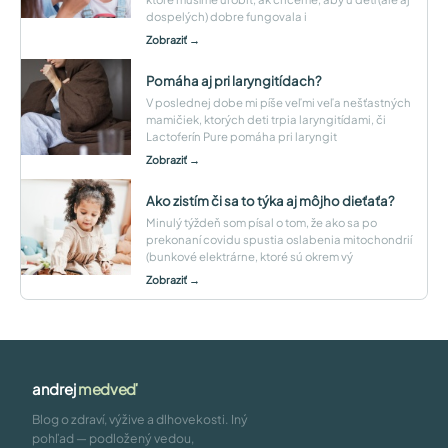
dospelých) dobre fungovala i
Zobraziť →
Pomáha aj pri laryngitídach?
V poslednej dobe mi píše veľmi veľa nešťastných
mamičiek, ktorých deti trpia laryngitídami, či
Lactoferín Pure pomáha pri laryngit
Zobraziť →
Ako zistím či sa to týka aj môjho dieťaťa?
Minulý týždeň som písal o tom, že ako sa po
prekonaní covidu spustia oslabenia mitochondrií
(bunkové elektrárne, ktoré sú okrem vý
Zobraziť →
andrej
medveď
Blog o zdraví, výžive a dlhovekosti. Iný
pohľad — podložený vedou,