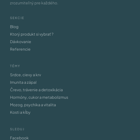
zrozumiteľný pre každého.
SEKCIE
Blog
Ktorý produkt si vybrať ?
Dávkovanie
Referencie
TÉMY
Srdce, cievy a krv
Imunita a zápal
Črevo, trávenie a detoxikácia
Hormóny, cukor a metabolizmus
Mozog, psychika a vitalita
Kosti a kĺby
SLEDUJ
Facebook