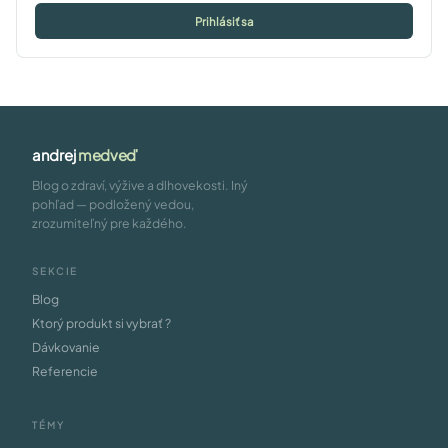
Prihlásiť sa
andrej
medveď
Blog o zdraví, výžive a dlhovekosti. Iný
pohľad — podložený vedou,
zrozumiteľný pre každého.
SEKCIE
Blog
Ktorý produkt si vybrať ?
Dávkovanie
Referencie
TÉMY