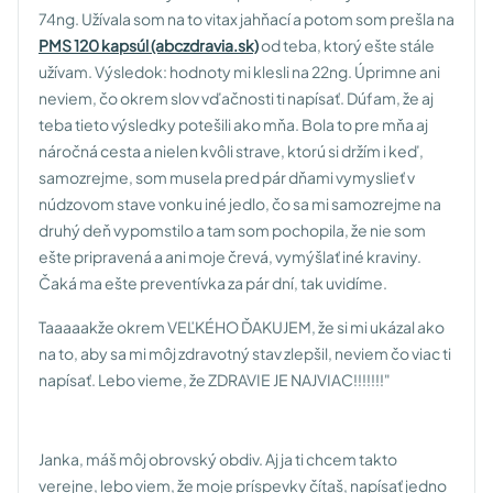
74ng. Užívala som na to vitax jahňací a potom som prešla na
PMS 120 kapsúl (abczdravia.sk)
od teba, ktorý ešte stále
užívam. Výsledok: hodnoty mi klesli na 22ng. Úprimne ani
neviem, čo okrem slov vďačnosti ti napísať. Dúfam, že aj
teba tieto výsledky potešili ako mňa. Bola to pre mňa aj
náročná cesta a nielen kvôli strave, ktorú si držím i keď,
samozrejme, som musela pred pár dňami vymyslieť v
núdzovom stave vonku iné jedlo, čo sa mi samozrejme na
druhý deň vypomstilo a tam som pochopila, že nie som
ešte pripravená a ani moje črevá, vymýšlať iné kraviny.
Čaká ma ešte preventívka za pár dní, tak uvidíme.
Taaaaakže okrem VEĽKÉHO ĎAKUJEM, že si mi ukázal ako
na to, aby sa mi môj zdravotný stav zlepšil, neviem čo viac ti
napísať. Lebo vieme, že ZDRAVIE JE NAJVIAC!!!!!!!"
Janka, máš môj obrovský obdiv. Aj ja ti chcem takto
verejne, lebo viem, že moje príspevky čítaš, napísať jedno