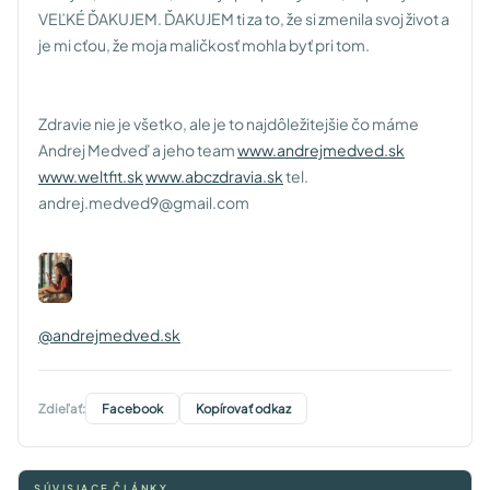
VEĽKÉ ĎAKUJEM. ĎAKUJEM ti za to, že si zmenila svoj život a
je mi cťou, že moja maličkosť mohla byť pri tom.
Zdravie nie je všetko, ale je to najdôležitejšie čo máme
Andrej Medveď a jeho team
www.andrejmedved.sk
www.weltfit.sk
www.abczdravia.sk
tel.
andrej.medved9@gmail.com
@andrejmedved.sk
Zdieľať:
Facebook
Kopírovať odkaz
SÚVISIACE ČLÁNKY