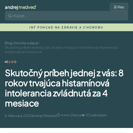
andrej
medveď
☰ Viac
INÝ POHĽAD NA ZDRAVIE A CHOROBU
Blog
/
Imunita a zápal
/
Skutočný príbeh jednej z vás: 8 rokov trvajúca histamínová intolerancia
zvládnutá za 4 mesiace
BLOG
Skutočný príbeh jednej z vás: 8
rokov trvajúca histamínová
intolerancia zvládnutá za 4
mesiace
⏱ 4 min čítania
👁 173 zobrazení
8. februára 2023
Andrej Medveď