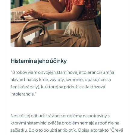
Histamín a jeho účinky
"8 rokov viem o svojej histamínovej intolerancii (u mňa
hlavne hnačky kŕče, závraty, svrbenie, opakujúce sa
ženské zápaly), ku ktorej sa pridružila aj laktózová
intolerancia."
Neskôr jej pribudli tráviace problémy na potraviny s
ktorými histaminici zväčša problém nemajú aspoň nie na
začiatku. Bolo to po užití antibiotík. Opísala to takto
"Črevá