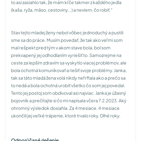
to asi zasiahlo tak, že mám kŕče takmer z každého jedla
(kaša, ryža, mäso, cestoviny...) a neviem, čo robiť."
Stav tejto mladej ženy nebol vôbec jednoduchý a pustili
sme sa do práce. Musím povedať, že tak ako veľmi som
mal rešpekt pred tým v akom stave bola, bol som
prekvapený jej odhodlaním vyriešiť to. Samozrejme na
ceste za lepším zdravím sa vyskytlo viacej problémov, ale
bola ochotná komunikovať a riešiť svoje problémy. Janka,
tak sa táto mladá žena volá nikdy nefrflala ako a prečo sa
to nedá a bola ochotná urobiť všetko čo som jej povedal.
Tento jej postoj som obdivoval asi najviac. Janka je úžasný
bojovník a prečítajte si čo mi napísala včera 7.2.2023. Aký
ohromný výsledok dosiahla. Za 4 mesiace. 4 mesiace
ukončili jej veľké trápenie, ktoré trvalo roky. Dlhé roky.
Odporúčané riešenie