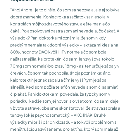
"Ahoj Andrej, je to dlhšie, čo som sa neozvala, ale aj to býva
dobré znamenie. Koniec roka a začiatok sa niesol aj v
kontrolách môjho zdravotného stavu a ešte ma niečo
čaká. Po absolvovaní gastra som ani nevedela, čo čakať. A
výsledok? Pani doktorka mi oznámila, že som nikdy
predtým nemala tak dobré výsledky - laktáza mi klesla na
80%, hodnoty DAO kvôli HIT v norme a čo som bola
najšťastnejšia, kalprotektín, čo sa mi len zvyšoval (okolo
70mg som ho mala) bol zrazu 18mg - asi ten určuje zápaly v
črevách, čo som tak pochopila. (Moja poznámka: áno,
kalprotektín je znak zápalu a čím je vyšší tým je zápal
silnejší). Keď som zložila telefón nevedela som či sa smiať
či plakať. Pani doktorka mi povedala, že fyzicky som v
poriadku, keďže som jej hovorila o všetkom, čo sa mi deje
v živote a strave, obe sme skonštatovali, že strava zabrala a
ten zvyšok je psychosomatický. - AKO INAK. Druhé
výsledky mi prišli pár dni dozadu - a to kvôli problémom s
menštruáciou a zvýšenému prolaktínu, ktorý som mala až