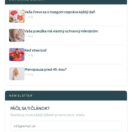
Vaše črevo sa s mozgom rozpráva každý deň
7. aug
Vaša pokožka má vlastný ochranný mikrobióm
7. aug
Keď stres bolí
5. aug
Menopauza pred 45-kou?
4. aug
NEWSLETTER
PÁČIL SA TI ČLÁNOK?
Dostávaj nové každý týždeň priamo do e-mailu.