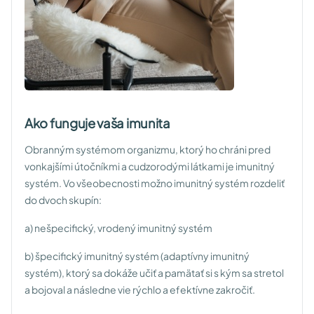
Ako funguje vaša imunita
Obranným systémom organizmu, ktorý ho chráni pred
vonkajšími útočníkmi a cudzorodými látkami je imunitný
systém. Vo všeobecnosti možno imunitný systém rozdeliť
do dvoch skupín:
a) nešpecifický, vrodený imunitný systém
b) špecifický imunitný systém (adaptívny imunitný
systém), ktorý sa dokáže učiť a pamätať si s kým sa stretol
a bojoval a následne vie rýchlo a efektívne zakročiť.