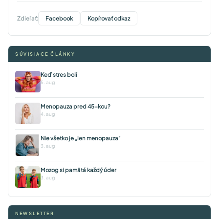
Zdieľať:
Facebook
Kopírovať odkaz
SÚVISIACE ČLÁNKY
Keď stres bolí
5. aug
Menopauza pred 45-kou?
4. aug
Nie všetko je „len menopauza“
3. aug
Mozog si pamätá každý úder
3. aug
NEWSLETTER