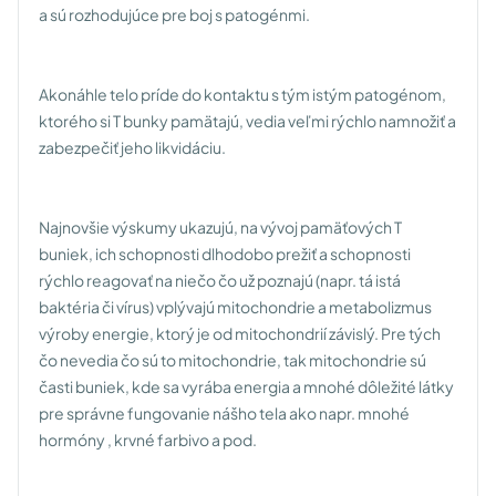
a sú rozhodujúce pre boj s patogénmi.
Akonáhle telo príde do kontaktu s tým istým patogénom,
ktorého si T bunky pamätajú, vedia veľmi rýchlo namnožiť a
zabezpečiť jeho likvidáciu.
Najnovšie výskumy ukazujú, na vývoj pamäťových T
buniek, ich schopnosti dlhodobo prežiť a schopnosti
rýchlo reagovať na niečo čo už poznajú (napr. tá istá
baktéria či vírus) vplývajú mitochondrie a metabolizmus
výroby energie, ktorý je od mitochondrií závislý. Pre tých
čo nevedia čo sú to mitochondrie, tak mitochondrie sú
časti buniek, kde sa vyrába energia a mnohé dôležité látky
pre správne fungovanie nášho tela ako napr. mnohé
hormóny , krvné farbivo a pod.