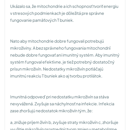
Ukázalo sa, že mitochondrie a ich schopnosť tvoriť energiu
v stresových podmienkach je dôležitá pre správne
fungovanie pamäťových T buniek.
Nato aby mitochondrie dobre fungovali potrebujú
mikroživiny. A bez správneho fungovania mitochondrií
nebude dobre fungovať ani imunitný systém. Aby imunitný
systém fungoval efektívne, je tiež potrebný dostatočný
prísun mikroživín. Nedostatky mikroživín potláčajú
imunitnú reakciu T buniek ako aj tvorbu protilátok.
Imunitná odpoveď pri nedostatku mikroživín sa stáva
nevyvážená. Zvyšuje sa náchylnosť na infekcie. Infekcia
zase zhoršujú nedostatok mikroživín tým, že:
a, znižuje príjem živín
b, zvyšuje straty mikroživín
c, zhoršuje
využitie mikroživín prostredníctvom zmien v metabolizme