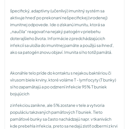
špecifický, adaptívny (učenlivý) imunitný systém sa
aktivuje hneď po prekonaní nešpecifickej (vrodenej)
imunitnej odpovede. Ide o získanú imunitu, ktorá sa
„naučila“ reagovať na nejaký patogén v priebehu
doterajšieho života. Informácie z predchádzajúcich
infekcií sa uložia do imunitnej pamäte a použijú sa ihneď,
ako sa patogén znovu objaví. Imunita si ho totiž pamätá.
Akonáhle telo príde do kontaktu s nejakou baktériou či
vírusom biele krviny, ktoré voláme T - lymfocyty (T bunky)
si ho zapamätajú a po odznení infekcie 95% T buniek
bojujúcich
z infekciou zanikne, ale 5% zostane v tele a vytvoria
populáciu takzvaných pamäťových T buniek. Tieto
pamäťové bunky sa často nachádzajú napr. v tkanivách
kde prebehla infekcia, preto sa nedajú zistiť odbermi z krvi