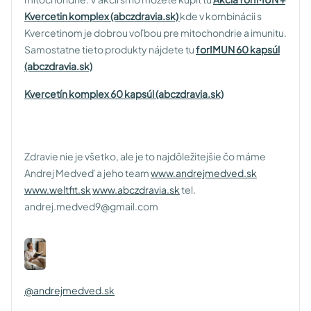
Kvercetin komplex (abczdravia.sk)
kde v kombinácii s
Kvercetinom je dobrou voľbou pre mitochondrie a imunitu.
Samostatne tieto produkty nájdete tu
forIMUN 60 kapsúl
(abczdravia.sk)
Kvercetín komplex 60 kapsúl (abczdravia.sk)
Zdravie nie je všetko, ale je to najdôležitejšie čo máme
Andrej Medveď a jeho team
www.andrejmedved.sk
www.weltfit.sk
www.abczdravia.sk
tel.
andrej.medved9@gmail.com
@andrejmedved.sk