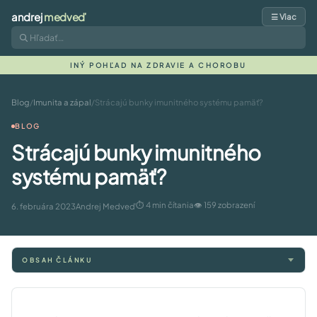
andrej
medveď
☰ Viac
INÝ POHĽAD NA ZDRAVIE A CHOROBU
Blog
/
Imunita a zápal
/
Strácajú bunky imunitného systému pamäť?
BLOG
Strácajú bunky imunitného
systému pamäť?
⏱ 4 min čítania
👁 159 zobrazení
6. februára 2023
Andrej Medveď
OBSAH ČLÁNKU