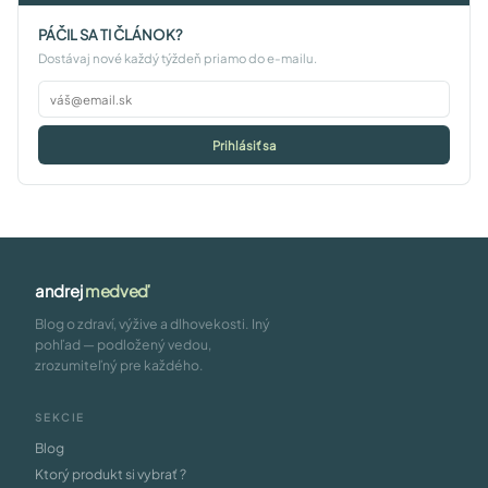
PÁČIL SA TI ČLÁNOK?
Dostávaj nové každý týždeň priamo do e-mailu.
Prihlásiť sa
andrej
medveď
Blog o zdraví, výžive a dlhovekosti. Iný
pohľad — podložený vedou,
zrozumiteľný pre každého.
SEKCIE
Blog
Ktorý produkt si vybrať ?