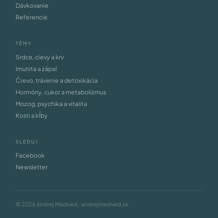
Dávkovanie
Referencie
TÉMY
Srdce, cievy a krv
Imunita a zápal
Črevo, trávenie a detoxikácia
Hormóny, cukor a metabolizmus
Mozog, psychika a vitalita
Kosti a kĺby
SLEDUJ
Facebook
Newsletter
© 2026 Andrej Medveď · andrejmedved.sk