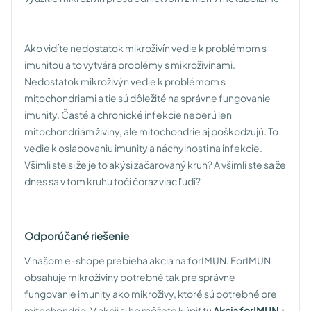
Ako vidíte nedostatok mikroživín vedie k problémom s
imunitou a to vytvára problémy s mikroživinami.
Nedostatok mikroživýn vedie k problémom s
mitochondriami a tie sú dôležité na správne fungovanie
imunity. Časté a chronické infekcie neberú len
mitochondriám živiny, ale mitochondrie aj poškodzujú. To
vedie k oslabovaniu imunity a náchylnosti na infekcie.
Všimli ste si že je to akýsi začarovaný kruh? A všimli ste sa že
dnes sa v tom kruhu točí čoraz viac ľudí?
Odporúčané riešenie
V našom e-shope prebieha akcia na forIMUN. ForIMUN
obsahuje mikroživiny potrebné tak pre správne
fungovanie imunity ako mikroživy, ktoré sú potrebné pre
mitochondrie. V akcii si ho môžete kúpiť tu
Akcia forIMUN +