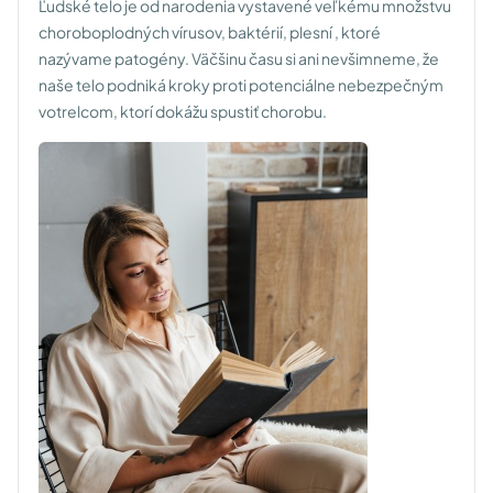
Ľudské telo je od narodenia vystavené veľkému množstvu
choroboplodných vírusov, baktérií, plesní , ktoré
nazývame patogény. Väčšinu času si ani nevšimneme, že
naše telo podniká kroky proti potenciálne nebezpečným
votrelcom, ktorí dokážu spustiť chorobu.