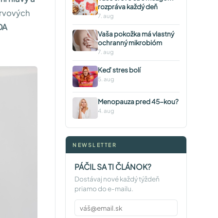
rozpráva každý deň
nervových
7. aug
DA
Vaša pokožka má vlastný
ochranný mikrobióm
7. aug
Keď stres bolí
5. aug
Menopauza pred 45-kou?
4. aug
NEWSLETTER
PÁČIL SA TI ČLÁNOK?
Dostávaj nové každý týždeň
priamo do e-mailu.