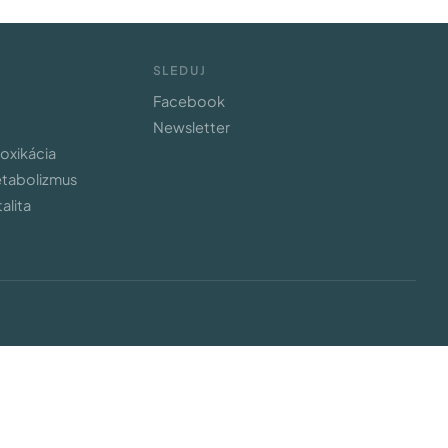
SLEDUJ
Facebook
Newsletter
toxikácia
etabolizmus
alita