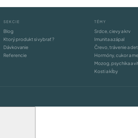
SEKCIE
TÉMY
Blog
Srdce, cievy a krv
Ktorý produkt si vybrať ?
Imunita a zápal
Dávkovanie
Črevo, trávenie a de
Referencie
Hormóny, cukor a m
Mozog, psychika a vit
Kosti a kĺby