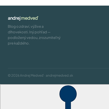
andrej
medveď
Blog o zdraví, výžive a
dlhovekosti. Iný pohľad —
podložený vedou, zrozumiteľný
pre každého.
© 2026 Andrej Medveď · andrejmedved.sk