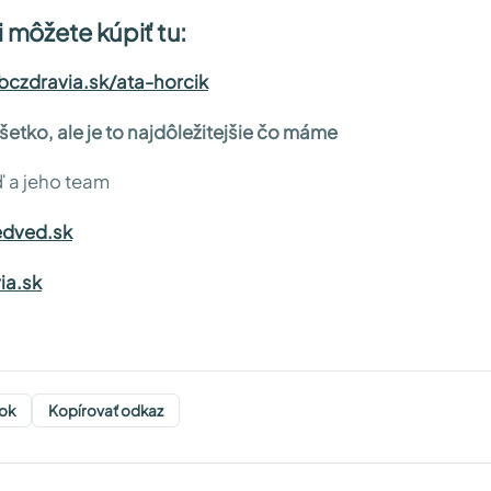
i môžete kúpiť tu:
bczdravia.sk/ata-horcik
všetko, ale je to najdôležitejšie čo máme
 a jeho team
dved.sk
ia.sk
ok
Kopírovať odkaz