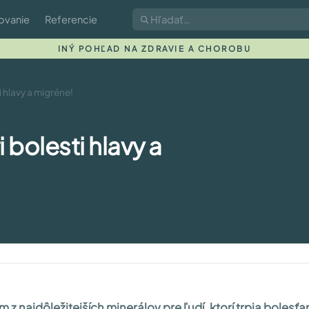
ovanie
Referencie
INÝ POHĽAD NA ZDRAVIE A CHOROBU
i hlavy a migréne!
i bolesti hlavy a
m z najdôležitejších minerálov pre ľudí, ktorí trpia bolesťa