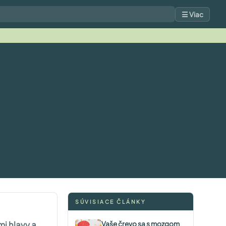
☰ Viac
SÚVISIACE ČLÁNKY
mi hlavy a
Vaše črevo sa s mozgom