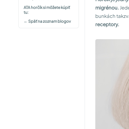
migrénou.
Jede
ATA horčík si môžete kúpiť
tu:
bunkách takz
← Späť na zoznam blogov
receptory.