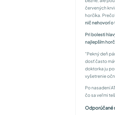
bežne, ale použ
červených krvi
horčíka. Prečo
nič nehovorí o
Pri bolesti hl
najlepším horč
"Pekný deň pán
dosť často máv
doktorka ju po
vyšetrenie očn
Po nasadení AT
čo sa veľmi teš
Odporúčané r