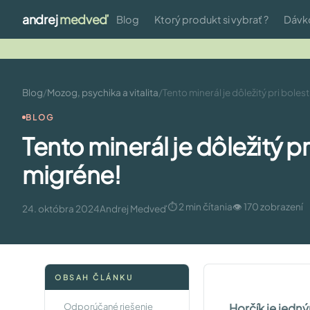
andrej
medveď
Blog
Ktorý produkt si vybrať ?
Dávk
Blog
/
Mozog, psychika a vitalita
/
Tento minerál je dôležitý pri bolest
BLOG
Tento minerál je dôležitý pr
migréne!
⏱ 2 min čítania
👁 170 zobrazení
24. októbra 2024
Andrej Medveď
OBSAH ČLÁNKU
Odporúčané riešenie
Horčík je jedný