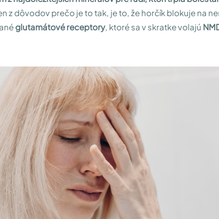
n z dôvodov prečo je to tak, je to, že horčík blokuje na 
vané
glutamátové receptory
, ktoré sa v skratke volajú
NM