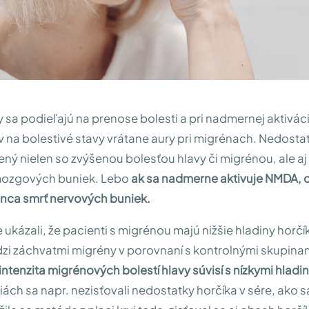
y sa podieľajú na prenose bolesti a pri nadmernej aktiváci
v na bolestivé stavy vrátane aury pri migrénach. Nedosta
ený nielen so zvýšenou bolesťou hlavy či migrénou, ale aj 
mozgových buniek. Lebo
ak sa nadmerne aktivuje NMDA, 
onca smrť nervových buniek.
e ukázali, že pacienti s migrénou majú nižšie hladiny horč
zi záchvatmi migrény v porovnaní s kontrolnými skupina
intenzita migrénových bolestí hlavy súvisí s nízkymi hladi
iách sa napr. nezisťovali nedostatky horčíka v sére, ako sa