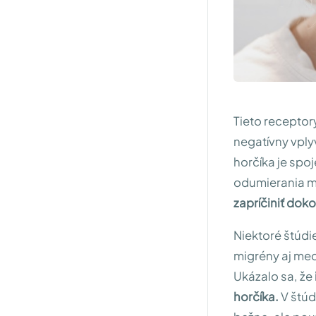
Tieto receptor
negatívny vply
horčíka je spoj
odumierania 
zapríčiniť dok
Niektoré štúdi
migrény aj med
Ukázalo sa, že
horčíka.
V štúd