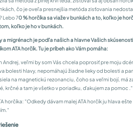
ila sa metóda z plnej krvi teda, zisťoval sa aj obsah horčí
nkách, čo je oveľa presnejšia metóda zisťovania nedost
? Lebo 7
0 % horčíka sa viaže v bunkách a to, koľko je horč
 tom, koľko je ho v bunkách.
avy a migrénach je podľa našich a hlavne Vašich skúseností
íkom ATA horčík. Tu je príbeh ako Vám pomáha:
 Andrej, veľmi by som Vás chcela poprosiť pre moju dcér
a bolesti hlavy, nepomáhajú žiadne lieky od bolesti a pa
siela na magnetickú rezonanciu, čoho sa veľmi bojí, má 
é, krčné a tam je všetko v poriadku, ďakujem za pomoc ."
A horčíka: "Odkedy dávam malej ATA horčík ju hlava ešte
ím."
iešenie