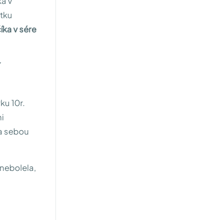
ka v
atku
íka v sére
ku 10r.
ni
za sebou
 nebolela,