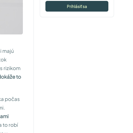
Prihlásiť sa
i majú
tok
s rizikom
dokáže to
íka počas
mi.
nami
 to robí