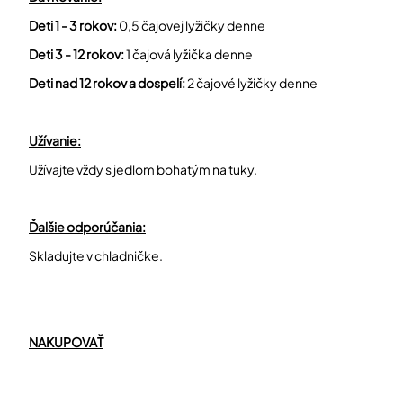
Deti 1 - 3 rokov:
0,5 čajovej lyžičky denne
Deti 3 - 12 rokov:
1 čajová lyžička denne
Deti nad 12 rokov a dospelí:
2 čajové lyžičky denne​
Užívanie:
Užívajte vždy s jedlom bohatým na tuky.​
Ďalšie odporúčania:
Skladujte v chladničke.
NAKUPOVAŤ