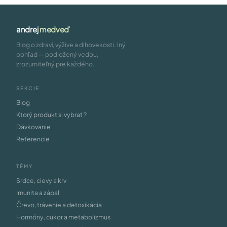
andrej
medveď
Blog o zdraví, výžive a dlhovekosti. Iný
pohľad — podložený vedou,
zrozumiteľný pre každého.
SEKCIE
Blog
Ktorý produkt si vybrať ?
Dávkovanie
Referencie
TÉMY
Srdce, cievy a krv
Imunita a zápal
Črevo, trávenie a detoxikácia
Hormóny, cukor a metabolizmus