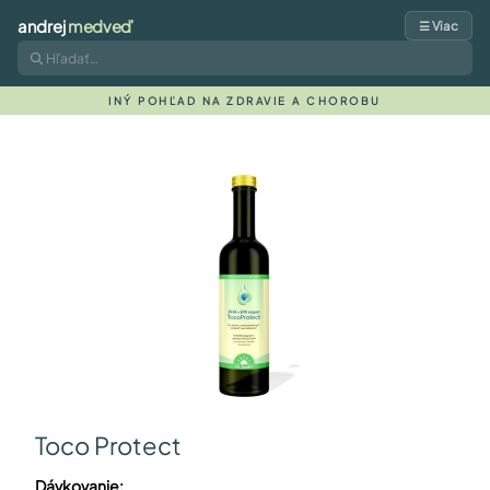
andrej
medveď
☰ Viac
INÝ POHĽAD NA ZDRAVIE A CHOROBU
Toco Protect
Dávkovanie: