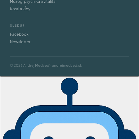
Mozog, psychika a vitalita
Kosti a kĺby
SLEDUJ
Facebook
Newsletter
© 2026 Andrej Medveď · andrejmedved.sk