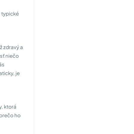
 typické
ž zdravý a
osť niečo
nás
ticky, je
, ktorá
 prečo ho