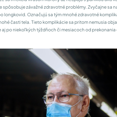
ále spôsobuje závažné zdravotné problémy. Zvyčajne sa n
bo longkovid. Označujú sa tým mnohé zdravotné komplik
ohé časti tela. Tieto komplikácie sa pritom nemusia obj
 aj po niekoľkých týždňoch či mesiacoch od prekonania