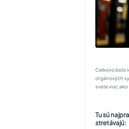
Celkovo bolo i
orgánových sys
svete viac ako
Tu sú najpr
stretávajú: