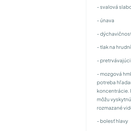
- svalová slab
- únava
- dýchavičnosť
- tlak na hrudn
- pretrvávajúci
- mozgová hmla
potreba hľada
koncentrácie. 
môžu vyskytnúť
rozmazané vid
- bolesť hlavy