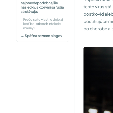
najpravdepodobnejšie
tento vírus st
následky, s ktorými sa ľudia
stretávajú:
postkovid ale
Prečo sa to vlastne deje aj
postihujúce mn
keď bol priebeh infekcie
mierny?
po chorobe ale
← Späť na zoznam blogov