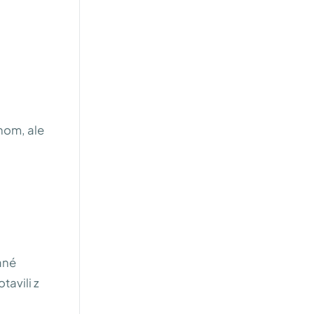
ehom, ale
ané
tavili z