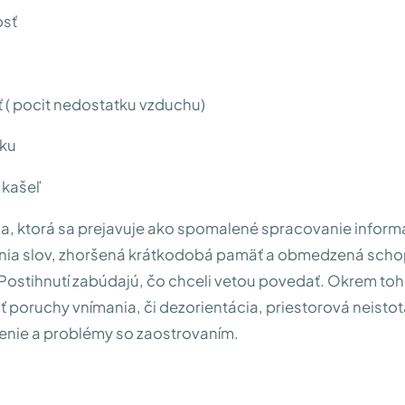
osť
 ( pocit nedostatku vzduchu)
íku
 kašeľ
, ktorá sa prejavuje ako spomalené spracovanie informá
nia slov, zhoršená krátkodobá pamäť a obmedzená sch
Postihnutí zabúdajú, čo chceli vetou povedať. Okrem toh
 poruchy vnímania, či dezorientácia, priestorová neistot
enie a problémy so zaostrovaním.