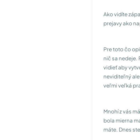
Ako vidíte záp
prejavy ako na
Pre toto čo opi
nič sa nedeje. 
vidieť aby vytv
neviditeľný al
veľmi veľká pr
Mnohí z vás m
bola mierna má
máte. Dnes st