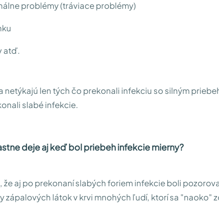
inálne problémy (tráviace problémy)
nku
v atď.
a netýkajú len tých čo prekonali infekciu so silným prieb
konali slabé infekcie.
astne deje aj keď bol priebeh infekcie mierny?
 že aj po prekonaní slabých foriem infekcie boli pozorov
 zápalových látok v krvi mnohých ľudí, ktorí sa "naoko" zo