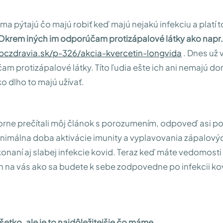
ma pýtajú čo majú robiť keď majú nejakú infekciu a platí to
Okrem iných im odporúčam protizápalové látky ako napr.
bczdravia.sk/p-326/akcia-kvercetin-longvida
. Dnes už 
m protizápalové látky. Títo ľudia ešte ich ani nemajú do
o dlho to majú užívať.
orne prečítali môj článok s porozumením, odpoveď asi po
nimálna doba aktivácie imunity a vyplavovania zápalovýc
konaní aj slabej infekcie kovid. Teraz keď máte vedomosti
 len na vás ako sa budete k sebe zodpovedne po infekcii ko
všetko, ale je to najdôležitejšie čo máme