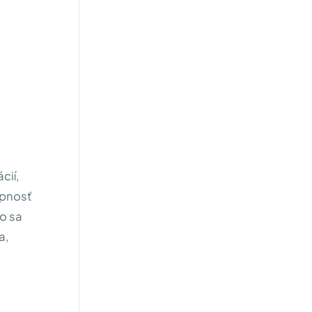
cií,
opnosť
o sa
a,