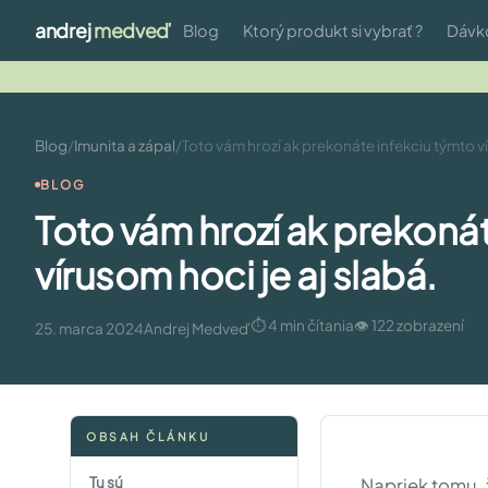
andrej
medveď
Blog
Ktorý produkt si vybrať ?
Dávk
Blog
/
Imunita a zápal
/
Toto vám hrozí ak prekonáte infekciu týmto ví
BLOG
Toto vám hrozí ak prekonát
vírusom hoci je aj slabá.
⏱ 4 min čítania
👁 122 zobrazení
25. marca 2024
Andrej Medveď
OBSAH ČLÁNKU
Tu sú
Napriek tomu, 