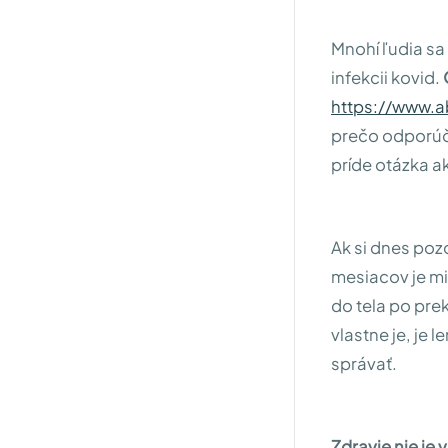
Mnohí ľudia sa 
infekcii kovid.
https://www.a
prečo odporúča
príde otázka ak
Ak si dnes poz
mesiacov je mi
do tela po pre
vlastne je, je
správať.
Zdravie nie je 