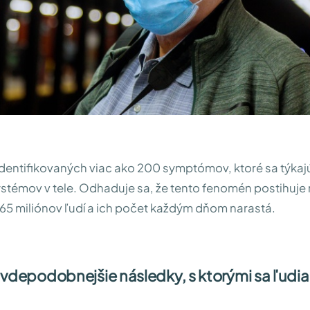
dentifikovaných viac ako 200 symptómov, ktoré sa týkaj
témov v tele. Odhaduje sa, že tento fenomén postihuje
 65 miliónov ľudí a ich počet každým dňom narastá.
avdepodobnejšie následky, s ktorými sa ľudia