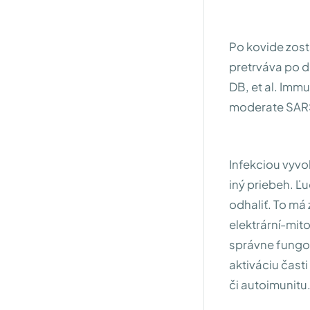
Po kovide zost
pretrváva po 
DB, et al. Immu
moderate SARS
Infekciou vyvo
iný priebeh. Ľ
odhaliť. To m
elektrární-mit
správne fungov
aktiváciu čast
či autoimunitu