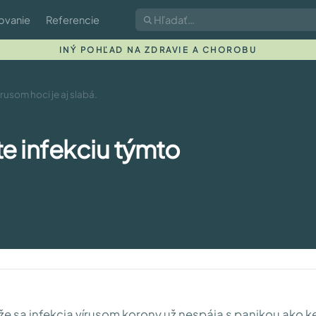
ovanie
Referencie
INÝ POHĽAD NA ZDRAVIE A CHOROBU
rusom hoci je aj slabá.
e infekciu týmto
že sa infekcia vírusom korony už nespája s panikou ako k