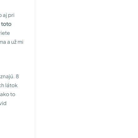
 aj pri
 toto
viete
ma a už mi
znajú. 8
h látok
 ako to
vid