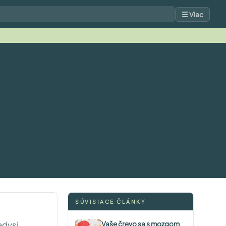
☰ Viac
SÚVISIACE ČLÁNKY
edysi,
Vaše črevo sa s mozgom