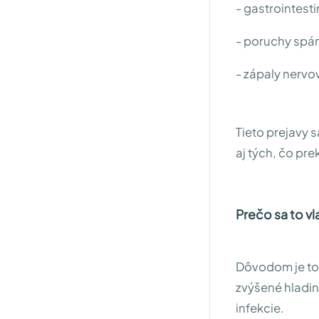
- gastrointest
- poruchy spá
- zápaly nervo
Tieto prejavy s
aj tých, čo pre
Prečo sa to vl
Dôvodom je to,
zvýšené hladiny
infekcie.