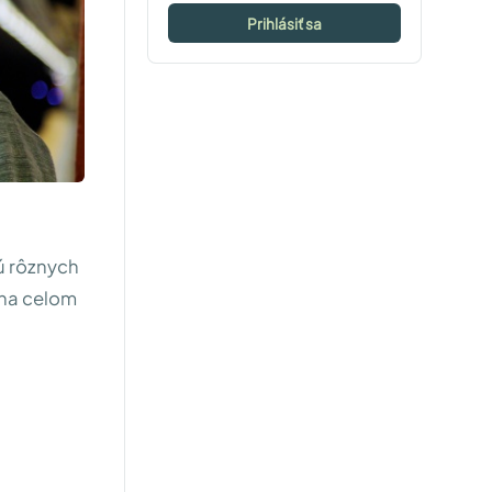
Prihlásiť sa
ú rôznych
 na celom