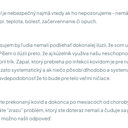
al je nebezpečný najmä vtedy ak ho nepozorujeme - nemá
pr. teplota, bolesť, začervennanie či opuch.
sujem by ľudia nemali podliehať dokonalej ilúzii, že som u
Píšem o ilúzii preto, že aj kúzelník využíva našu neschopn
oril trik. Zápal, ktorý prebieha po infekcii kovidom je pre 
e zato systematický a ak niečo pôsobí dlhodobo a systema
avdepodobnosť že to bude pre telo veľmi ničiace.
áte prekonaný kovid a dokonca po mesiacoch od choroby
te "zrazu" problém, ktorý ste doteraz nemali a čuduje sa
e možno našli odpoveď.