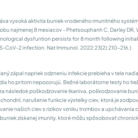
áva vysoká aktivita buniek vrodeného imunitného systé
dobu najmenej 8 mesiacov - Phetsouphanh C, Darley DR, 
nological dysfuntion persists for 8 month following initia
-CoV-2 infection. Nat Immunol. 2022:23(2):210-216.)
laný zápal napriek odzneniu infekcie prebieha v tele naďa
udia ho pritom nepozorujú. Bežné laborátorne testy ho tie
á za následok poškodzovanie tkaniva, poškodzovanie bu
ochondrií, narušenie funkcie výstelky ciev, ktorá je zodp
anie našich ciev s rizikov vzniku trombov a upchávania ci
i buniek získanej imunity, ktoré môžu spôsobovať chronic
.