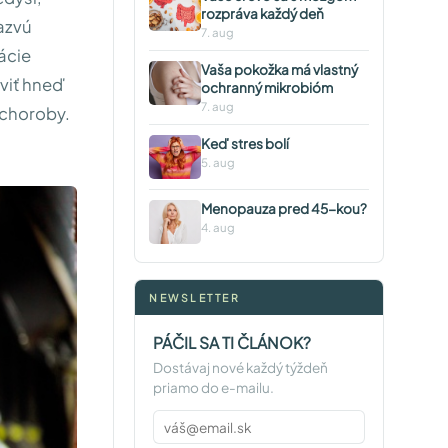
rozpráva každý deň
azvú
7. aug
ácie
Vaša pokožka má vlastný
aviť hneď
ochranný mikrobióm
7. aug
 choroby.
Keď stres bolí
5. aug
Menopauza pred 45-kou?
4. aug
NEWSLETTER
PÁČIL SA TI ČLÁNOK?
Dostávaj nové každý týždeň
priamo do e-mailu.