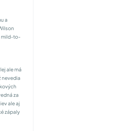
mu a
Wilson
l mild-to-
lej ale má
ž nevedia
nkových
ovedná za
ev ale aj
ké zápaly