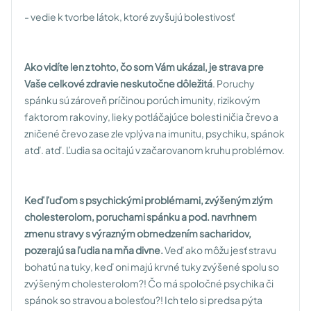
- vedie k tvorbe látok, ktoré zvyšujú bolestivosť
Ako vidíte len z tohto, čo som Vám ukázal, je strava pre
Vaše celkové zdravie neskutočne dôležitá
. Poruchy
spánku sú zároveň príčinou porúch imunity, rizikovým
faktorom rakoviny, lieky potláčajúce bolesti ničia črevo a
zničené črevo zase zle vplýva na imunitu, psychiku, spánok
atď. atď. Ľudia sa ocitajú v začarovanom kruhu problémov.
Keď ľuďom s psychickými problémami, zvýšeným zlým
cholesterolom, poruchami spánku a pod. navrhnem
zmenu stravy s výrazným obmedzením sacharidov,
pozerajú sa ľudia na mňa divne.
Veď ako môžu jesť stravu
bohatú na tuky, keď oni majú krvné tuky zvýšené spolu so
zvýšeným cholesterolom?! Čo má spoločné psychika či
spánok so stravou a bolesťou?! Ich telo si predsa pýta