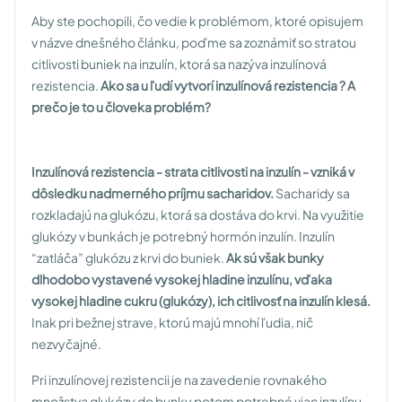
Aby ste pochopili, čo vedie k problémom, ktoré opisujem
v názve dnešného článku, poďme sa zoznámiť so stratou
citlivosti buniek na inzulín, ktorá sa nazýva inzulínová
rezistencia.
Ako sa u ľudí vytvorí inzulínová rezistencia ? A
prečo je to u človeka problém?
Inzulínová rezistencia - strata citlivosti na inzulín - vzniká v
dôsledku nadmerného príjmu sacharidov.
Sacharidy sa
rozkladajú na glukózu, ktorá sa dostáva do krvi. Na využitie
glukózy v bunkách je potrebný hormón inzulín. Inzulín
“zatláča” glukózu z krvi do buniek.
Ak sú však bunky
dlhodobo vystavené vysokej hladine inzulínu, vďaka
vysokej hladine cukru (glukózy), ich citlivosť na inzulín klesá.
Inak pri bežnej strave, ktorú majú mnohí ľudia, nič
nezvyčajné.
Pri inzulínovej rezistencii je na zavedenie rovnakého
množstva glukózy do bunky potom potrebné viac inzulínu.