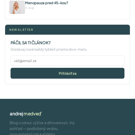
Menopauza pred 45-kou?
4. aug
NEWSLETTER
PÁČIL SA TI ČLÁNOK?
Dostávaj nové každý týždeň priamo do e-mailu.
Prihlásiť sa
andrej
medveď
Blog o zdraví, výžive a dlhovekosti. Iný
pohľad — podložený vedou,
zrozumiteľný pre každého.