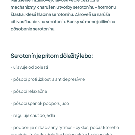
mechanizmy k narušeniu tvorby serotonínu - hormónu
šťastia. Klesá hladina serotonínu. Zároveň sa narúša
citlivosť buniek na serotonín. Bunky sú menej citlivé na
pôsobenie serotonínu.
Serotonín je pritom dôležitý lebo:
- uľavuje od bolesti
- pôsobí proti úzkosti a antidepresívne
- pôsobí relaxačne
- pôsobí spánok podporujúco
- reguluje chuť do jedla
- podporuje cirkadiánny rytmus - cyklus, počas ktorého
prebiehajú všetky dôležité biologické a fyziologické