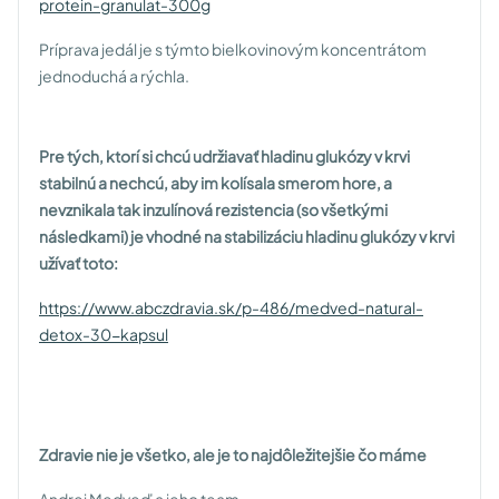
protein-granulat-300g
Príprava jedál je s týmto bielkovinovým koncentrátom
jednoduchá a rýchla.
Pre tých, ktorí si chcú udržiavať hladinu glukózy v krvi
stabilnú a nechcú, aby im kolísala smerom hore, a
nevznikala tak inzulínová rezistencia (so všetkými
následkami) je vhodné na stabilizáciu hladinu glukózy v krvi
užívať toto:
https://www.abczdravia.sk/p-486/medved-natural-
detox-30-kapsul
Zdravie nie je všetko, ale je to najdôležitejšie čo máme