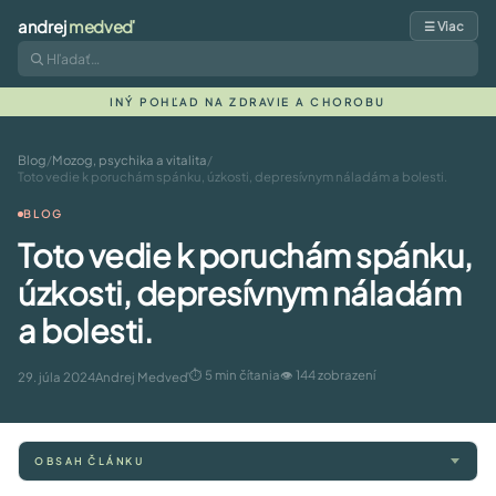
andrej
medveď
☰ Viac
INÝ POHĽAD NA ZDRAVIE A CHOROBU
Blog
/
Mozog, psychika a vitalita
/
Toto vedie k poruchám spánku, úzkosti, depresívnym náladám a bolesti.
BLOG
Toto vedie k poruchám spánku,
úzkosti, depresívnym náladám
a bolesti.
⏱ 5 min čítania
👁 144 zobrazení
29. júla 2024
Andrej Medveď
OBSAH ČLÁNKU