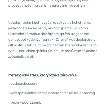
procesy v našom organizme na úrovni mysle aj tela
Vysoké hladiny inzulínu večer (sladkosti, alkohol - pivo,
jedlá bohaté na sacharidy) a v noci spomaľujú tvorbu
rastového hormónu ( dôležitý pre správnu regeneráciu,
obnovu poškodených buniek). Zároveň v dôsledku straty
citlivosti buniek na inzulín dochádza k strate cirkadiánneho
rytmu, poruchám spánku, úzkosti, depresívnym náladám a
zvýšenej bolesti.
Metabolický stres, ktorý vzniká zároveň aj:
- podporuje zápaly
- vyčerpáva antioxidačný systém chrániaci nielen mozog
- vedie k podráždeniu