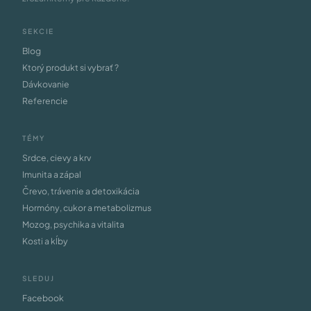
SEKCIE
Blog
Ktorý produkt si vybrať ?
Dávkovanie
Referencie
TÉMY
Srdce, cievy a krv
Imunita a zápal
Črevo, trávenie a detoxikácia
Hormóny, cukor a metabolizmus
Mozog, psychika a vitalita
Kosti a kĺby
SLEDUJ
Facebook