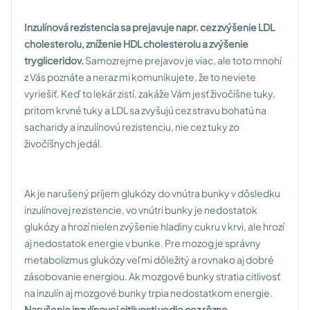
Inzulínová rezistencia sa prejavuje napr. cez zvýšenie LDL
cholesterolu, zníženie HDL cholesterolu a zvýšenie
trygliceridov.
Samozrejme prejavov je viac, ale toto mnohí
z Vás poznáte a neraz mi komunikujete, že to neviete
vyriešiť. Keď to lekár zistí, zakáže Vám jesť živočíšne tuky,
pritom krvné tuky a LDL sa zvyšujú cez stravu bohatú na
sacharidy a inzulínovú rezistenciu, nie cez tuky zo
živočíšnych jedál.
Ak je narušený príjem glukózy do vnútra bunky v dôsledku
inzulínovej rezistencie, vo vnútri bunky je nedostatok
glukózy a hrozí nielen zvýšenie hladiny cukru v krvi, ale hrozí
aj nedostatok energie v bunke. Pre mozog je správny
metabolizmus glukózy veľmi dôležitý a rovnako aj dobré
zásobovanie energiou. Ak mozgové bunky stratia citlivosť
na inzulín aj mozgové bunky trpia nedostatkom energie.
Narušenie inzulínovej citlivosti vedie cez rôzne