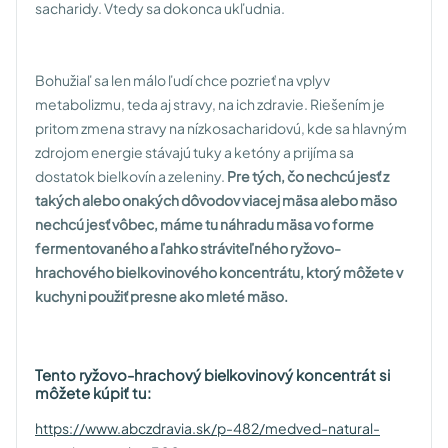
sacharidy. Vtedy sa dokonca ukľudnia.
Bohužiaľ sa len málo ľudí chce pozrieť na vplyv
metabolizmu, teda aj stravy, na ich zdravie. Riešením je
pritom zmena stravy na nízkosacharidovú, kde sa hlavným
zdrojom energie stávajú tuky a ketóny a prijíma sa
dostatok bielkovín a zeleniny.
Pre tých, čo nechcú jesť z
takých alebo onakých dôvodov viacej mäsa alebo mäso
nechcú jesť vôbec, máme tu náhradu mäsa vo forme
fermentovaného a ľahko stráviteľného ryžovo-
hrachového bielkovinového koncentrátu, ktorý môžete v
kuchyni použiť presne ako mleté mäso.
Tento ryžovo-hrachový bielkovinový koncentrát si
môžete kúpiť tu:
https://www.abczdravia.sk/p-482/medved-natural-