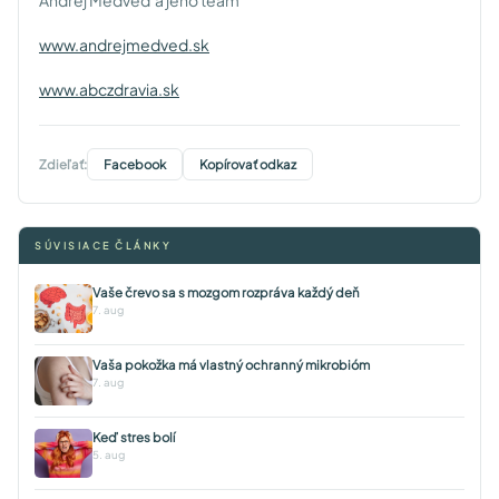
Andrej Medveď a jeho team
www.andrejmedved.sk
www.abczdravia.sk
Zdieľať:
Facebook
Kopírovať odkaz
SÚVISIACE ČLÁNKY
Vaše črevo sa s mozgom rozpráva každý deň
7. aug
Vaša pokožka má vlastný ochranný mikrobióm
7. aug
Keď stres bolí
5. aug