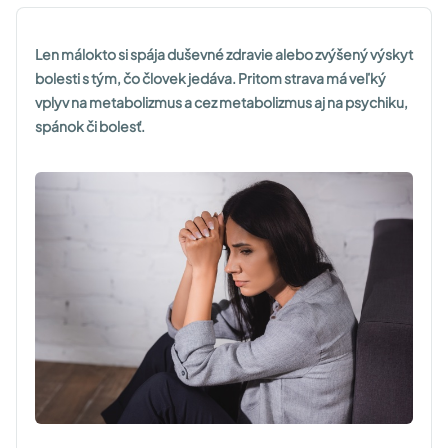
Len málokto si spája duševné zdravie alebo zvýšený výskyt
bolesti s tým, čo človek jedáva. Pritom strava má veľký
vplyv na metabolizmus a cez metabolizmus aj na psychiku,
spánok či bolesť.