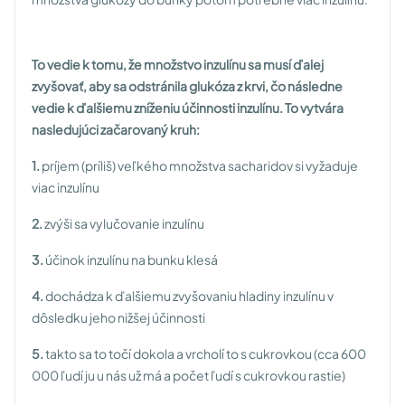
To vedie k tomu, že množstvo inzulínu sa musí ďalej
zvyšovať, aby sa odstránila glukóza z krvi, čo následne
vedie k ďalšiemu zníženiu účinnosti inzulínu. To vytvára
nasledujúci začarovaný kruh:
1.
príjem (príliš) veľkého množstva sacharidov si vyžaduje
viac inzulínu
2.
zvýši sa vylučovanie inzulínu
3.
účinok inzulínu na bunku klesá
4.
dochádza k ďalšiemu zvyšovaniu hladiny inzulínu v
dôsledku jeho nižšej účinnosti
5.
takto sa to točí dokola a vrcholí to s cukrovkou (cca 600
000 ľudí ju u nás už má a počet ľudí s cukrovkou rastie)