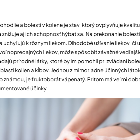
odlie a bolesti v kolene je stav, ktorý ovplyvňuje kvalitu
 znižuje aj ich schopnosť hýbať sa. Na prekonanie bolest
ia uchyľujú k rôznym liekom. Dlhodobé užívanie liekov, či 
j voľnopredajných liekov, môže spôsobiť závažné vedľajši
dajú prírodné látky, ktoré by im pomohli pri zvládaní boles
blasti kolien a kĺbov. Jednou z mimoriadne účinných látok
 známou, je fruktoborát vápenatý. Pritom má veľmi dob
mentované účinky.