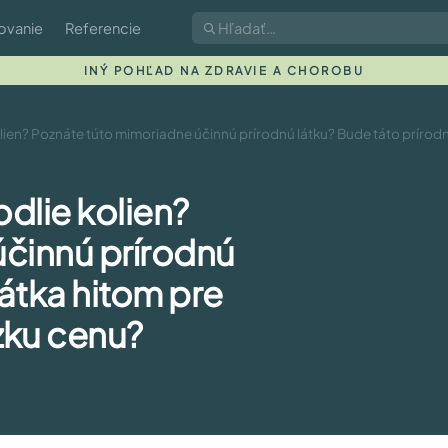
ovanie
Referencie
INÝ POHĽAD NA ZDRAVIE A CHOROBU
olien? Poznáte túto mimoriadne účinnú prírodnú látku? Bude táto prírodn
odlie kolien?
účinnú prírodnú
látka hitom pre
zku cenu?