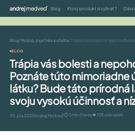
andrej
medveď
Blog
Ktorý produkt si vybrať ?
Dávk
Blog
/
Mozog, psychika a vitalita
/
Trápia vás bolesti a nepohodlie k
BLOG
Trápia vás bolesti a nepoh
Poznáte túto mimoriadne 
látku? Bude táto prírodná 
svoju vysokú účinnosť a ní
⏱ 3 min čítania
👁 128 zobrazení
30. júla 2025
Andrej Medveď