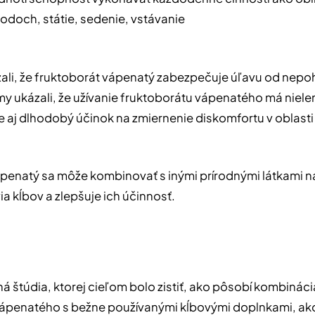
doch, státie, sedenie, vstávanie
ali, že fruktoborát vápenatý zabezpečuje úľavu od nepo
y ukázali, že užívanie fruktoborátu vápenatého má niele
e aj dlhodobý účinok na zmiernenie diskomfortu v oblasti
penatý sa môže kombinovať s inými prírodnými látkami n
a kĺbov a zlepšuje ich účinnosť.
ná štúdia, ktorej cieľom bolo zistiť, ako pôsobí kombináci
vápenatého s bežne používanými kĺbovými doplnkami, ak