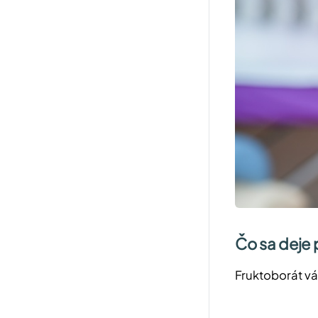
Čo sa deje 
Fruktoborát vá