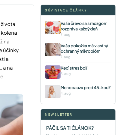
SÚVISIACE ČLÁNKY
 života
Vaše črevo sa s mozgom
rozpráva každý deň
i kolena
7. aug
už na
Vaša pokožka má vlastný
e účinky.
ochranný mikrobióm
7. aug
ti a
, a na
Keď stres bolí
5. aug
re
Menopauza pred 45-kou?
4. aug
NEWSLETTER
PÁČIL SA TI ČLÁNOK?