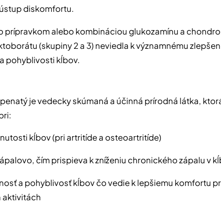
 ústup diskomfortu.
o prípravkom alebo kombináciou glukozamínu a chondroi
uktoborátu (skupiny 2 a 3) neviedla k významnému zlepšen
 a pohyblivosti kĺbov.
penatý je vedecky skúmaná a účinná prírodná látka, kto
ri:
nutosti kĺbov (pri artritíde a osteoartritíde)
zápalovo, čím prispieva k zníženiu chronického zápalu v k
žnosť a pohyblivosť kĺbov čo vedie k lepšiemu komfortu pr
aktivitách