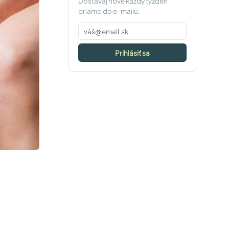
Dostávaj nové každý týždeň
priamo do e-mailu.
Prihlásiť sa