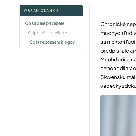
OBSAH ČLÁNKU
Čo sa deje pri zápale
Chronické nepoh
mnohých ľudí a
Odporúčané riešenie
sa niektorí ľud
← Späť na zoznam blogov
predpis, ale a
Mnohí ľudia hľa
nepohodlia v o
Slovensku málo
vedecky zdoku