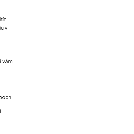
tín
iu v
rá vám
ĺboch
i