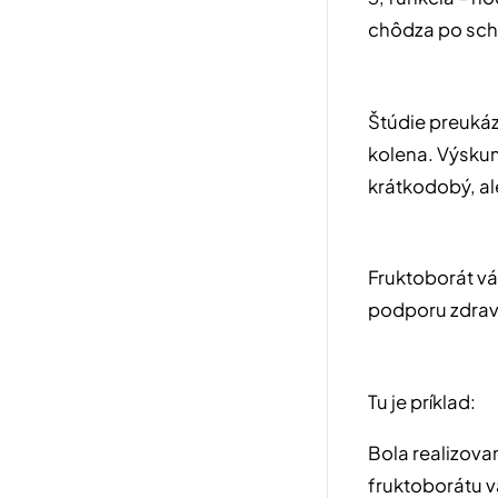
chôdza po scho
Štúdie preukáz
kolena. Výskum
krátkodobý, al
Fruktoborát vá
podporu zdravi
Tu je príklad:
Bola realizova
fruktoborátu 