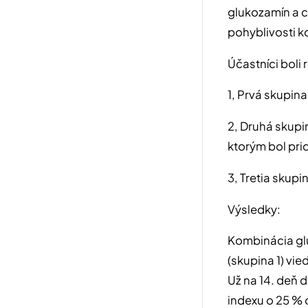
glukozamín a c
pohyblivosti ko
Účastníci boli 
1, Prvá skupina
2, Druhá skupi
ktorým bol pri
3, Tretia skup
Výsledky:
Kombinácia gl
(skupina 1) vie
Už na 14. deň 
indexu o 25 %