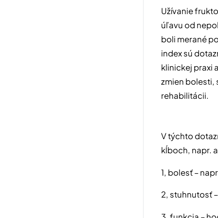
Užívanie fruk
úľavu od nepoh
boli merané p
index sú dotaz
klinickej prax
zmien bolesti,
rehabilitácii.
V týchto dotaz
kĺboch, napr. 
1, bolesť – nap
2, stuhnutosť 
3, funkcia – h