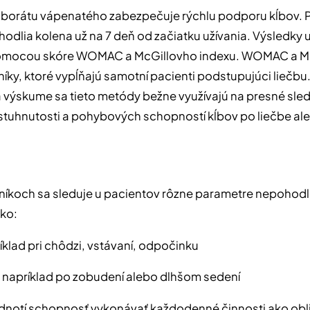
toborátu vápenatého zabezpečuje rýchlu podporu kĺbov. 
odlia kolena už na 7 deň od začiatku užívania. Výsledky 
omocou skóre WOMAC a McGillovho indexu. WOMAC a M
níky, ktoré vypĺňajú samotní pacienti podstupujúci liečbu.
i a výskume sa tieto metódy bežne využívajú na presné sle
 stuhnutosti a pohybových schopností kĺbov po liečbe al
níkoch sa sleduje u pacientov rôzne parametre nepohodl
ako:
ríklad pri chôdzi, vstávaní, odpočinku
– napríklad po zobudení alebo dlhšom sedení
odnotí schopnosť vykonávať každodenné činnosti ako obl