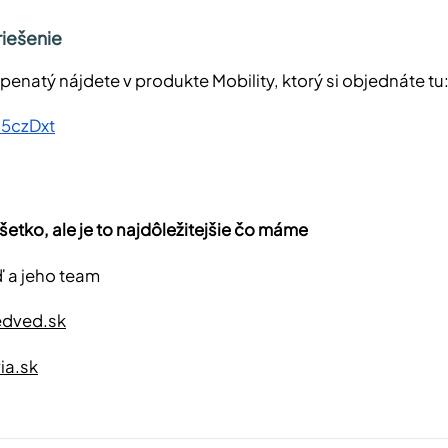
iešenie
penatý nájdete v produkte Mobility, ktorý si objednáte tu
/45czDxt
všetko, ale je to najdôležitejšie čo máme
 a jeho team
dved.sk
ia.sk