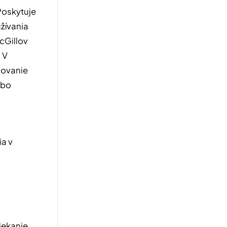
Poskytuje
užívania
cGillov
 V
dovanie
ebo
ia v
iekanie,