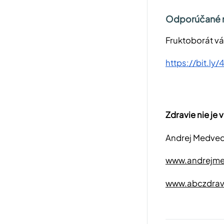
Odporúčané r
Fruktoborát vá
https://bit.ly
Zdravie nie je 
Andrej Medveď
www.andrejme
www.abczdrav