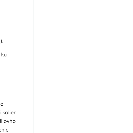
e
).
 ku
ho
 kolien.
illovho
enie