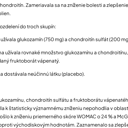
hondroitín. Zameriavala sa na zníženie bolesti a zlepšeni
lien.
rozdelení do troch skupín:
 užívala glukozamín (750 mg) a chondroitín sulfát (200 mg
na užívala rovnaké množstvo glukozamínu a chondroitínu,
daný fruktoborát vápenatý.
ina dostávala neúčinnú látku (placebo).
ukozamínu, chondroitín sulfátu a fruktoborátu vápenaté
dla k štatisticky významnému zníženiu nepohodlia v oblasti
došlo k zníženiu priemerného skóre WOMAC o 24 % a McG
 oproti východiskovým hodnotám. Zaznamenalo sa zlepš