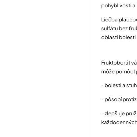
pohyblivosti a
Liečba placeb
sulfátu bez fr
oblasti bolesti
Fruktoborát vá
môže pomôcť p
- bolesti a stuh
- pôsobí proti
- zlepšuje pru
každodenných 