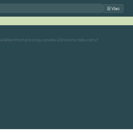
☰ Viac
á látka hitom pre svoju vysokú účinnosť a nízku cenu?