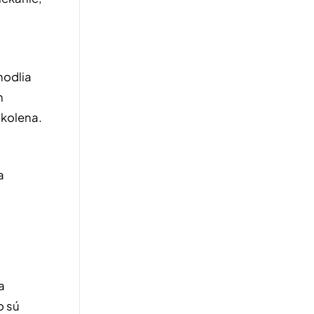
hodlia
n
 kolena.
a
a
o sú