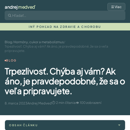
andrej
medveď
☰ Viac
INÝ POHĽAD NA ZDRAVIE A CHOROBU
Blog
/
Hormóny, cukor a metabolizmus
/
Trpezlivosť. Chýba aj vám? Ak áno, je pravdepodobné, že sa o veľa
pripravujete.
BLOG
Trpezlivosť. Chýba aj vám? Ak
áno, je pravdepodobné, že sa o
veľa pripravujete.
⏱ 2 min čítania
👁 100 zobrazení
8. marca 2023
Andrej Medveď
OBSAH ČLÁNKU