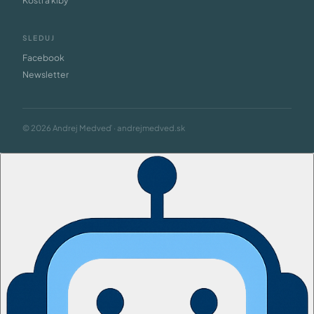
Kosti a kĺby
SLEDUJ
Facebook
Newsletter
© 2026 Andrej Medveď · andrejmedved.sk