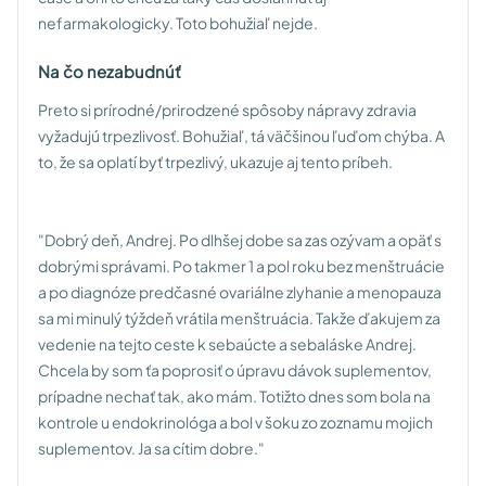
nefarmakologicky. Toto bohužiaľ nejde.
Na čo nezabudnúť
Preto si prírodné/prirodzené spôsoby nápravy zdravia
vyžadujú trpezlivosť. Bohužiaľ, tá väčšinou ľuďom chýba. A
to, že sa oplatí byť trpezlivý, ukazuje aj tento príbeh.
"Dobrý deň, Andrej. Po dlhšej dobe sa zas ozývam a opäť s
dobrými správami. Po takmer 1 a pol roku bez menštruácie
a po diagnóze predčasné ovariálne zlyhanie a menopauza
sa mi minulý týždeň vrátila menštruácia. Takže ďakujem za
vedenie na tejto ceste k sebaúcte a sebaláske Andrej.
Chcela by som ťa poprosiť o úpravu dávok suplementov,
prípadne nechať tak, ako mám. Totižto dnes som bola na
kontrole u endokrinológa a bol v šoku zo zoznamu mojich
suplementov. Ja sa cítim dobre."