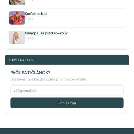
Keď stres bolí
5. aug
Menopauza pred 45-kou?
4. aug
NEWSLETTER
PÁČIL SA TI ČLÁNOK?
Dostávaj nové každý týždeň priamo do e-mailu.
Prihlásiť sa