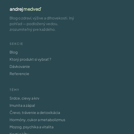
andrej
medveď
Blog o zdraví, výžive a dlhovekosti. Iný
pohľad — podložený vedou,
zrozumiteľný pre každého.
SEKCIE
Blog
Ktorý produkt si vybrať ?
Dávkovanie
Referencie
TÉMY
Srdce, cievy a krv
Imunita a zápal
Črevo, trávenie a detoxikácia
Hormóny, cukor a metabolizmus
Mozog, psychika a vitalita