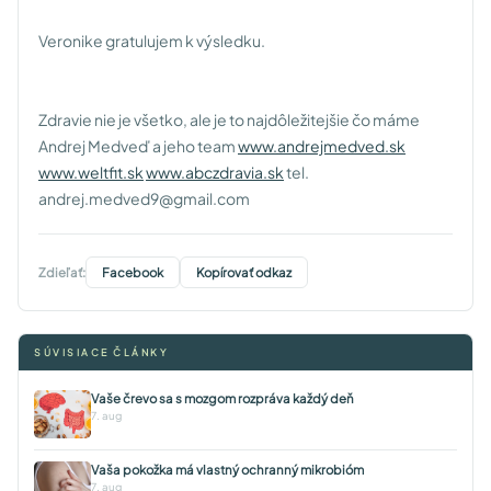
Veronike gratulujem k výsledku.
Zdravie nie je všetko, ale je to najdôležitejšie čo máme
Andrej Medveď a jeho team
www.andrejmedved.sk
www.weltfit.sk
www.abczdravia.sk
tel.
andrej.medved9@gmail.com
Zdieľať:
Facebook
Kopírovať odkaz
SÚVISIACE ČLÁNKY
Vaše črevo sa s mozgom rozpráva každý deň
7. aug
Vaša pokožka má vlastný ochranný mikrobióm
7. aug