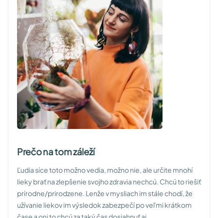
Prečo na tom záleží
Ľudia síce toto možno vedia, možno nie, ale určite mnohí
lieky brať na zlepšenie svojho zdravia nechcú. Chcú to riešiť
prírodne/prirodzene. Lenže v mysliach im stále chodí, že
užívanie liekov im výsledok zabezpečí po veľmi krátkom
čase a oni to chcú za taký čas dosiahnuť aj