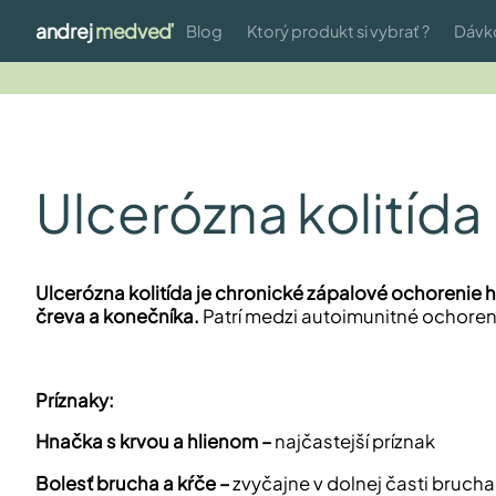
andrej
medveď
Blog
Ktorý produkt si vybrať ?
Dávk
Ulcerózna kolitída
Ulcerózna kolitída je chronické zápalové ochorenie 
čreva a konečníka.
Patrí medzi autoimunitné ochoren
Príznaky:
Hnačka s krvou a hlienom –
najčastejší príznak
Bolesť brucha a kŕče –
zvyčajne v dolnej časti brucha