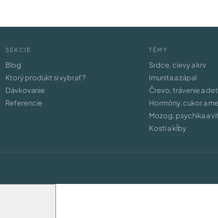
SEKCIE
TÉMY
Blog
Srdce, cievy a krv
Ktorý produkt si vybrať ?
Imunita a zápal
Dávkovanie
Črevo, trávenie a de
Referencie
Hormóny, cukor a m
Mozog, psychika a vit
Kosti a kĺby