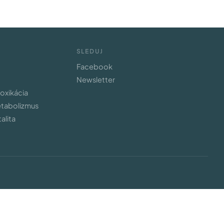
SLEDUJ
Facebook
Newsletter
toxikácia
etabolizmus
alita