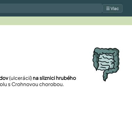
☰ Viac
edov
(ulcerácií)
na sliznici hrubého
spolu s Crohnovou chorobou.