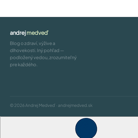
andrej
medveď
Blog o zdraví, výžive a
dlhovekosti. Iný pohľad —
podložený vedou, zrozumiteľný
pre každého.
© 2026 Andrej Medveď · andrejmedved.sk