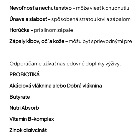
Nevoľnosť a nechutenstvo –
môže viesť k chudnutiu
Únava a slabosť –
spôsobená stratou krvi a zápalom
Horúčka –
pri silnom zápale
Zápaly kĺbov, očí a kože –
môžu byť sprievodnými pre
Odporúčame užívať nasledovné doplnky výživy:
PROBIOTIKÁ
Akáciová vláknina alebo Dobrá vláknina
Butyrate
Nutri Absorb
Vitamín B-komplex
Zinok diglycinát