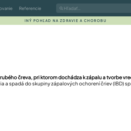
ovanie
Referencie
INÝ POHĽAD NA ZDRAVIE A CHOROBU
hrubého čreva, pri ktorom dochádza k zápalu a tvorbe vr
ia a spadá do skupiny zápalových ochorení čriev (IBD) 