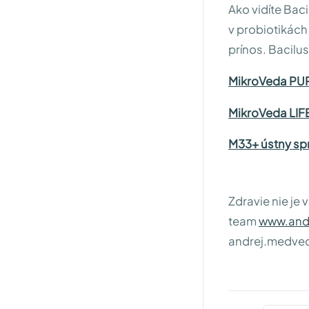
Ako vidíte Baci
v probiotikách
prínos. Bacilus
MikroVeda PUR
MikroVeda LIFE
M33+ ústny spr
Zdravie nie je 
team
www.and
andrej.medve