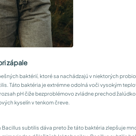
pri zápale
ešných baktérií, ktoré sa nachádzajú v niektorých probio
tilis. Táto baktéria je extrémne odolná voči vysokým tepl
ý rozsah pH čiže bezproblémovo zvládne prechod žalúdko
vých kyselín v tenkom čreve.
 Bacillus subtilis dáva preto že táto baktéria zlepšuje mn