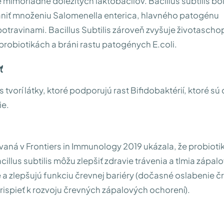
 mimoriadne dôležitých laktobacilov. Bacillus subtilis bol
niť množeniu Salomenella enterica, hlavného patogénu
travinami. Bacillus Subtilis zároveň zvyšuje životasch
 probiotikách a bráni rastu patogénych E.coli.
ť
is tvorí látky, ktoré podporujú rast Bifidobaktérií, ktoré sú
ie.
vaná v Frontiers in Immunology 2019 ukázala, že probioti
llus subtilis môžu zlepšiť zdravie trávenia a tlmia zápal
e a zlepšujú funkciu črevnej bariéry (dočasné oslabenie č
rispieť k rozvoju črevných zápalových ochorení).