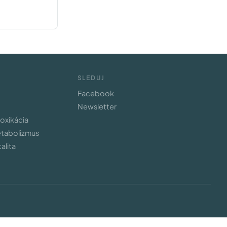
SLEDUJ
Facebook
Newsletter
toxikácia
etabolizmus
alita