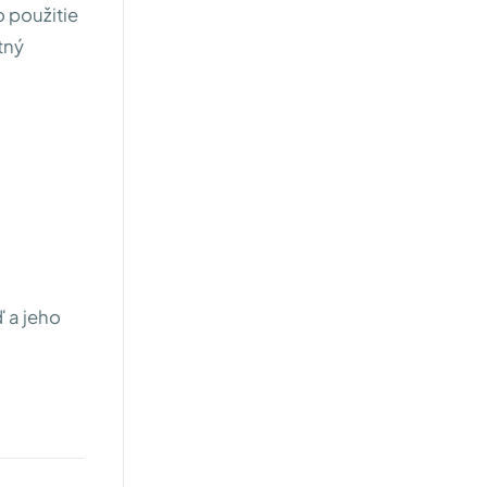
o použitie
tný
 a jeho