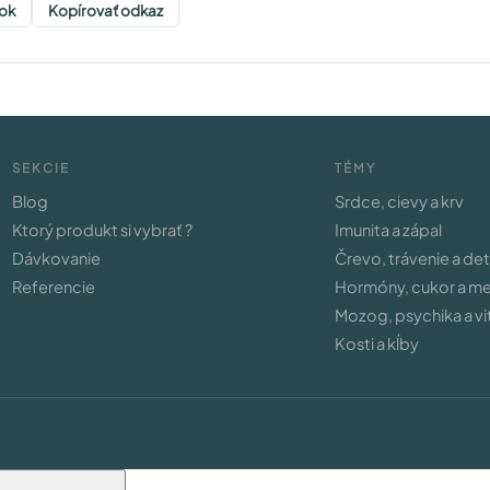
ok
Kopírovať odkaz
SEKCIE
TÉMY
Blog
Srdce, cievy a krv
Ktorý produkt si vybrať ?
Imunita a zápal
Dávkovanie
Črevo, trávenie a de
Referencie
Hormóny, cukor a m
Mozog, psychika a vit
Kosti a kĺby