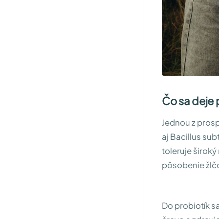
Čo sa deje 
Jednou z prosp
aj Bacillus sub
toleruje širok
pôsobenie žlčo
Do probiotík sa