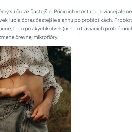
my sú čoraz častejšie. Príčin ich vzostupu je viacej ale ne
vek ľudia čoraz častejšie siahnu po probiotikách. Probiot
né, lebo pri akýchkoľvek (nielen) tráviacich problémoc
zmene črevnej mikroflóry.