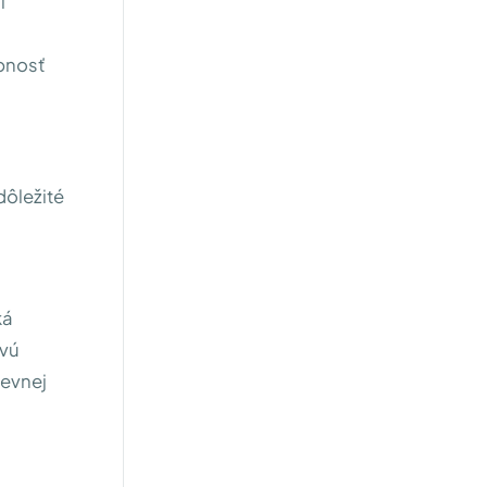
i
opnosť
 dôležité
ká
ovú
revnej