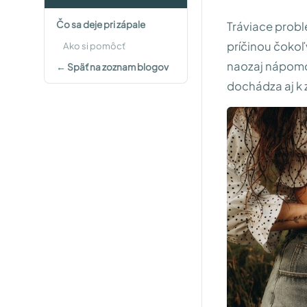
Čo sa deje pri zápale
Tráviace problé
príčinou čokoľ
Ako si pomôcť
naozaj nápomoc
← Späť na zoznam blogov
dochádza aj k 