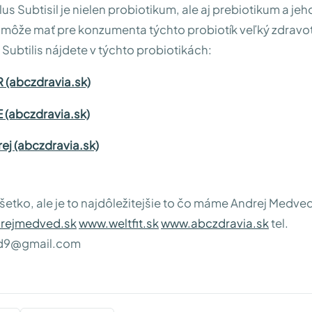
lus Subtisil je nielen probiotikum, ale aj prebiotikum a jeh
 môže mať pre konzumenta týchto probiotík veľký zdravo
 Subtilis nájdete v týchto probiotikách:
 (abczdravia.sk)
 (abczdravia.sk)
ej (abczdravia.sk)
všetko, ale je to najdôležitejšie to čo máme
Andrej Medveď
rejmedved.sk
www.weltfit.sk
www.abczdravia.sk
tel.
d9@gmail.com