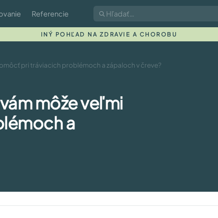
ovanie
Referencie
INÝ POHĽAD NA ZDRAVIE A CHOROBU
pomôcť pri tráviacich problémoch a zápaloch v čreve?
ia vám môže veľmi
oblémoch a