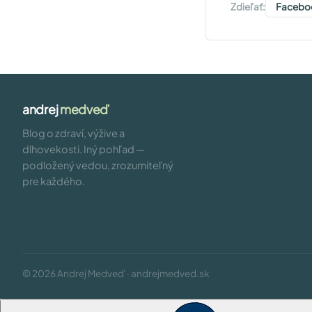
Zdieľať:
Facebo
andrej
medveď
Blog o zdraví, výžive a
dlhovekosti. Iný pohľad —
podložený vedou, zrozumiteľný
pre každého.
© 2026 Andrej Medveď · andrejmedved.sk