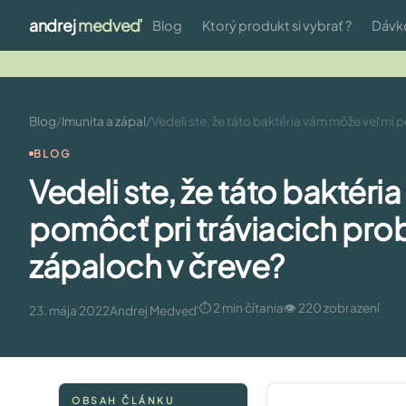
andrej
medveď
Blog
Ktorý produkt si vybrať ?
Dávk
Blog
/
Imunita a zápal
/
Vedeli ste, že táto baktéria vám môže veľmi 
BLOG
Vedeli ste, že táto baktér
pomôcť pri tráviacich pr
zápaloch v čreve?
⏱ 2 min čítania
👁 220 zobrazení
23. mája 2022
Andrej Medveď
OBSAH ČLÁNKU