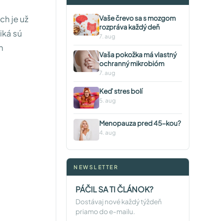
ch je už
Vaše črevo sa s mozgom
rozpráva každý deň
iká sú
7. aug
h
Vaša pokožka má vlastný
ochranný mikrobióm
7. aug
Keď stres bolí
5. aug
Menopauza pred 45-kou?
4. aug
NEWSLETTER
PÁČIL SA TI ČLÁNOK?
Dostávaj nové každý týždeň
priamo do e-mailu.