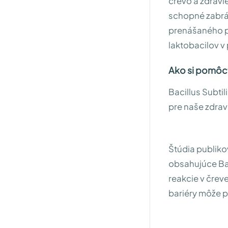
črevo a zdravie
schopné zabrá
prenášaného po
laktobacilov v
Ako si pomôc
Bacillus Subtil
pre naše zdrav
Štúdia publiko
obsahujúce Baci
reakcie v črev
bariéry môže p