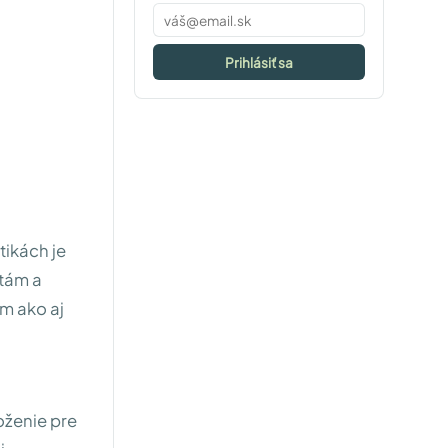
Prihlásiť sa
tikách je
otám a
m ako aj
oženie pre