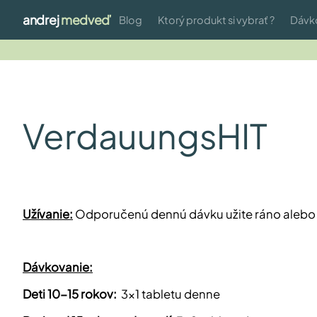
andrej
medveď
Blog
Ktorý produkt si vybrať ?
Dávk
VerdauungsHIT
Užívanie:
Odporučenú dennú dávku užite ráno alebo 
Dávkovanie:
Deti 10-15 rokov:
3x1 tabletu denne