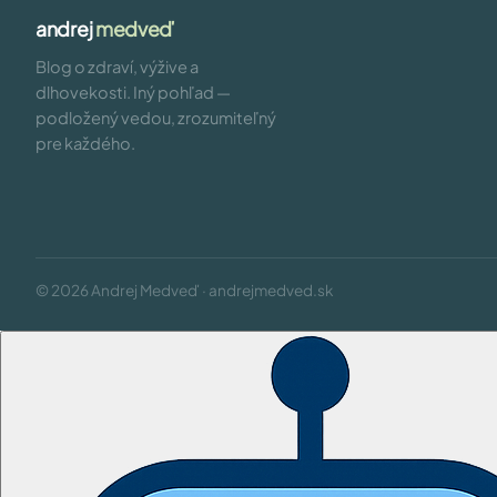
andrej
medveď
Blog o zdraví, výžive a
dlhovekosti. Iný pohľad —
podložený vedou, zrozumiteľný
pre každého.
© 2026 Andrej Medveď · andrejmedved.sk