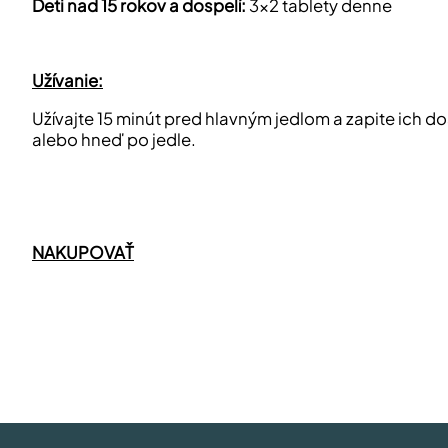
Deti nad 15 rokov a dospelí:
3x2 tablety denne
Užívanie:
Užívajte 15 minút pred hlavným jedlom a zapite ich 
alebo hneď po jedle.
NAKUPOVAŤ