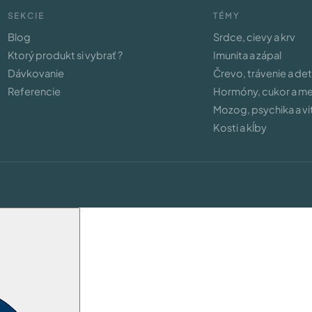
SEKCIE
TÉMY
Blog
Srdce, cievy a krv
Ktorý produkt si vybrať ?
Imunita a zápal
Dávkovanie
Črevo, trávenie a de
Referencie
Hormóny, cukor a m
Mozog, psychika a vit
Kosti a kĺby