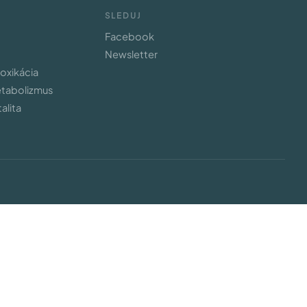
SLEDUJ
Facebook
Newsletter
toxikácia
etabolizmus
alita