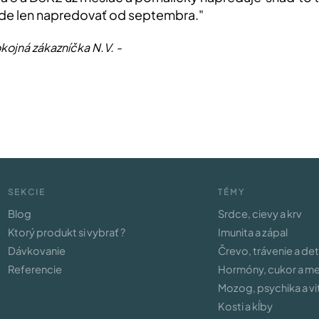
bude len napredovať od septembra."
kojná zákazníčka N.V. -
SEKCIE
TÉMY
Blog
Srdce, cievy a krv
Ktorý produkt si vybrať ?
Imunita a zápal
Dávkovanie
Črevo, trávenie a de
Referencie
Hormóny, cukor a m
Mozog, psychika a vit
Kosti a kĺby