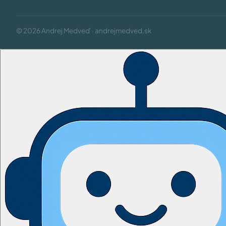
© 2026 Andrej Medveď · andrejmedved.sk