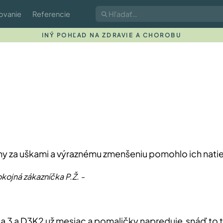
ovanie
Referencie
INÝ POHĽAD NA ZDRAVIE A CHOROBU
iny za uškami
a výraznému zmenšeniu pomohlo ich natie
kojná zákazníčka P.Ž. -
3 a D3K2 už mesiac a pomaličky napreduje snáď to t