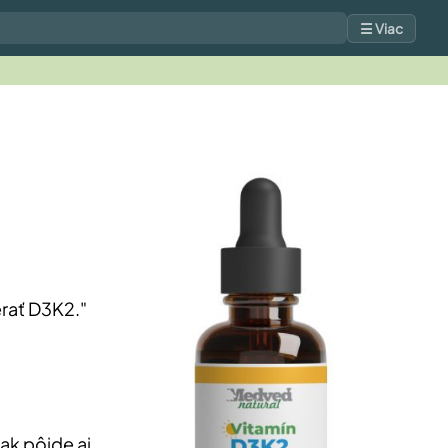
☰ Viac
rať D3K2."
ak pôjde aj