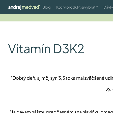
andrej
medveď
Blog
Ktorý produkt si vybrať ?
Dávk
Vitamín D3K2
"Dobrý deň, aj môj syn 3,5 roka mal zväčšené uzl
- Spo
"Ja dávam nášmu predčasnému na hlavičku omega 