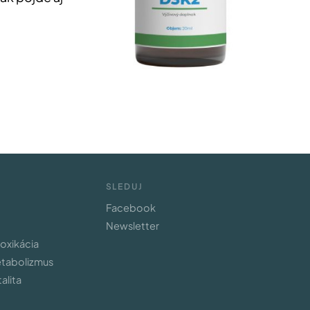
SLEDUJ
Facebook
Newsletter
toxikácia
etabolizmus
alita