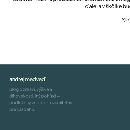
ďalej a v škôlke 
- Spo
andrej
medveď
Blog o zdraví, výžive a
dlhovekosti. Iný pohľad —
podložený vedou, zrozumiteľný
pre každého.