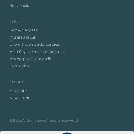
Referencie
TÉMY
Srdce, cievy a krv
Imunita a zápal
Črevo, trávenie a detoxikácia
Hormóny, cukor a metabolizmus
Mozog, psychika a vitalita
Kosti a kĺby
SLEDUJ
Facebook
Newsletter
© 2026 Andrej Medveď · andrejmedved.sk