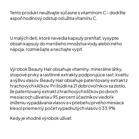
Tento produkt neužívajte súčasne s vitamínom C - dodržte
aspoň hodinový odstup od užitia vitamínu C.
U malých detí, ktoré nevedia kapsuly prehĺtať, vysypte
obsah kapsuly do menšieho množstva vody alebo iného
nápoja, rozmiešajte a nechajte vypiť.
Výrobok Beauty Hair obsahuje vitamíny, minerálne látky,
stopové prvky a rastlinné extrakty podporujúce rast, kvalitu
a výživu vlasov. Beauty Hair obsahuje patentovaný extrakt z
hrachových klíčkov. Pri štúdii na 21 dobrovoľníkov sa zistilo,
že patentovaný extrakt z hrachových klíčkov po dvoch
mesiacoch užívania u 95 percent účastníkov viedol k
zníženiu vypadávania vlasov a v priebehu prvého mesiaca
klesol priemerný počet vypadnutých vlasov o 33,9%
Kedy je vhodné výrobok užívať: