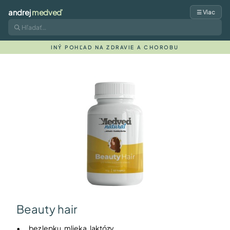
andrej
medveď
☰ Viac
INÝ POHĽAD NA ZDRAVIE A CHOROBU
Beauty hair
•
bez lepku, mlieka, laktózy