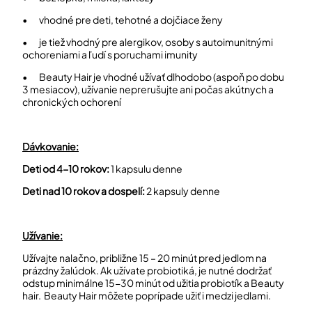
•
vhodné pre deti, tehotné a dojčiace ženy
•
je tiež vhodný pre alergikov, osoby s autoimunitnými
ochoreniami a ľudí s poruchami imunity
•
Beauty Hair je vhodné užívať dlhodobo (aspoň po dobu
3 mesiacov), užívanie neprerušujte ani počas akútnych a
chronických ochorení
Dávkovanie:
Deti od 4-10 rokov:
1 kapsulu denne
Deti nad 10 rokov a dospelí:
2 kapsuly denne
Užívanie:
Užívajte nalačno, približne 15 – 20 minút pred jedlom na
prázdny žalúdok. Ak užívate probiotiká, je nutné dodržať
odstup minimálne 15-30 minút od užitia probiotík a Beauty
hair.
Beauty Hair môžete poprípade užiť i medzi jedlami.