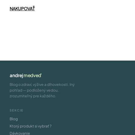
NAKUPOVAŤ
andrej
medveď
Blog o zdraví, výžive a dlhovekosti. Iný
pohľad — podložený vedou,
zrozumiteľný pre každého.
SEKCIE
Blog
Ktorý produkt si vybrať ?
Dávkovanie