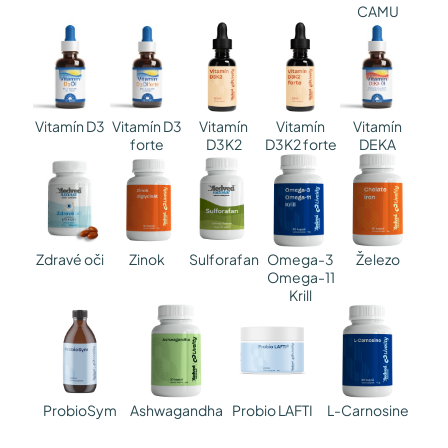
CAMU
Vitamín D3
Vitamín D3
Vitamín
Vitamín
Vitamín
forte
DEKA
D3K2
D3K2 forte
Zdravé oči
Zinok
Sulforafan
Omega-3
Železo
Omega-11
Krill
ProbioSym
Ashwagandha
Probio LAFTI
L-Carnosine