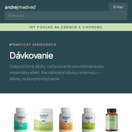
andrej
medveď
☰ Viac
INÝ POHĽAD NA ZDRAVIE A CHOROBU
PRAKTICKÝ SPRIEVODCA
Dávkovanie
Odporúčané dávky, načasovanie a kombinácie pre
maximálny efekt. Nie náhodné dávky z internetu —
dávky, za ktorými stojí veda.