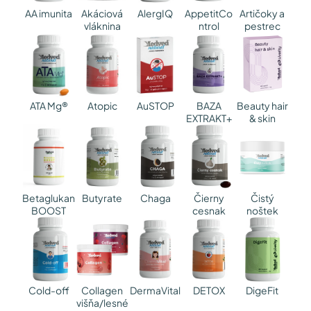
AA imunita
Akáciová
AlergIQ
AppetitCo
Artičoky a
vláknina
ntrol
pestrec
ATA Mg®
Atopic
AuSTOP
BAZA
Beauty hair
EXTRAKT+
& skin
Betaglukan
Butyrate
Chaga
Čierny
Čistý
BOOST
cesnak
noštek
DermaVital
DETOX
Cold-off
Collagen
DigeFit
višňa/lesné