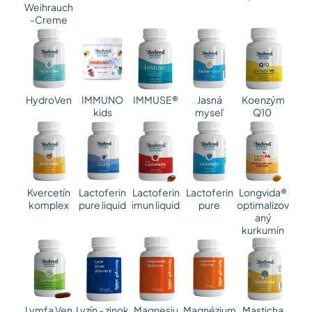
Weihrauch
-Creme
HydroVen
IMMUNO
Jasná
IMMUSE®
Koenzým
kids
myseľ
Q10
Kvercetín
Lactoferin
Lactoferin
Lactoferin
Longvida®
komplex
imun liquid
pure
pure liquid
optimalizov
aný
kurkumín
Lymfa Ven
Lyzín - zinok
Magnesiu
Magnézium
Masticha