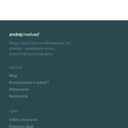
andrej
medveď
Blog o zdraví, výžive a dlhovekosti. Iný
pohľad — podložený vedou,
zrozumiteľný pre každého.
SEKCIE
Blog
Ktorý produkt si vybrať ?
Dávkovanie
Referencie
TÉMY
Srdce, cievy a krv
Imunita a zápal