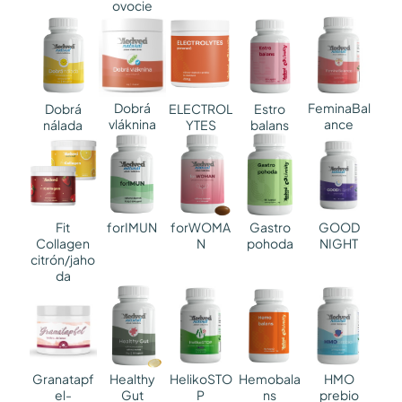
ovocie
Dobrá
FeminaBal
Dobrá
ELECTROL
Estro
vláknina
ance
nálada
YTES
balans
GOOD
Fit
forIMUN
forWOMA
Gastro
NIGHT
Collagen
N
pohoda
citrón/jaho
da
Granatapf
HelikoSTO
HMO
Healthy
Hemobala
el-
P
prebio
Gut
ns