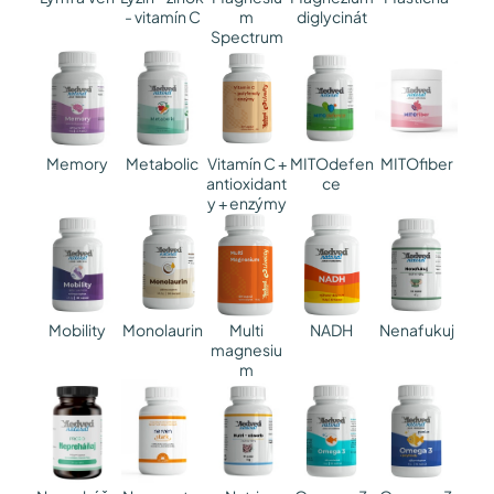
- vitamín C
m
diglycinát
Spectrum
Memory
Metabolic
MITOdefen
MITOfiber
Vitamín C +
ce
antioxidant
y + enzýmy
Mobility
Nenafukuj
Monolaurin
Multi
NADH
magnesiu
m