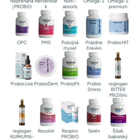
Nepreháňa
Nervenstar
Nutri -
Omega-3
Omega-3
j PROBIO
k
absorb
premium
OPC
Pokojná
PMS
Prázdne
Probio HIT
myseľ
črievko
Probio
regiogan
Probio Live
ProbioDent
ProbioFit
Stress
BITTER
MILD bio
regiogan
Respiro
Selén
Resolvit
Šišak
KURKUMA-
PROBIO
bajkalský