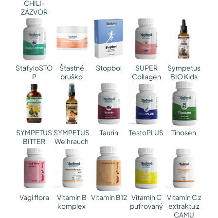
CHILI-
ZÁZVOR
StafyloSTO
SUPER
Sympetus
Šťastné
Stopbol
P
Collagen
BIO Kids
bruško
SYMPETUS
SYMPETUS
Taurín
TestoPLUS
Tinosen
BITTER
Weihrauch
Vitamín B
Vitamín C
Vitamín C z
Vagi flora
Vitamín B12
komplex
pufrovaný
extraktu z
CAMU