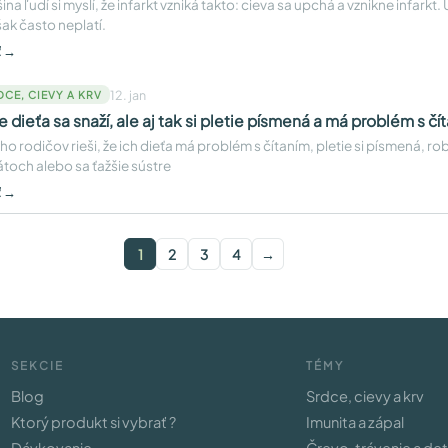
ina ľudí si myslí, že infarkt vzniká takto: cieva sa upchá a vznikne infarkt.
šak často neplatí.
ť →
12. jan
DCE, CIEVY A KRV
e dieťa sa snaží, ale aj tak si pletie písmená a má problém s čí
o rodičov rieši, že ich dieťa má problém s čítaním, pletie si písmená, ro
átoch alebo sa ťažšie sústre
ť →
1
2
3
4
→
SEKCIE
TÉMY
Blog
Srdce, cievy a krv
Ktorý produkt si vybrať ?
Imunita a zápal