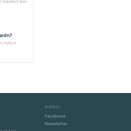
 U mladších žien
taním?
bí chyby v
SLEDUJ
Facebook
Newsletter