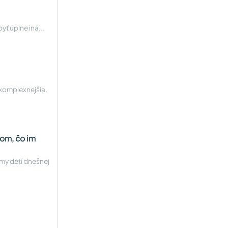
yť úplne iná...
o komplexnejšia.
tom, čo im
émy detí dnešnej