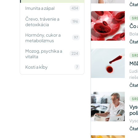
Číta
Imunita a zápal
434
Črevo, trávenie a
SR
196
detoxikácia
Čo 
Bola
Hormóny, cukor a
97
metabolizmus
Číta
Mozog, psychika a
224
SR
vitalita
Môž
Kosti a kĺby
7
Ľudi
rieš
Číta
SR
Vys
poš
Vyso
Číta