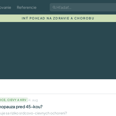
ovanie
Referencie
INÝ POHĽAD NA ZDRAVIE A CHOROBU
4. aug
DCE, CIEVY A KRV
opauza pred 45-kou?
uje sa riziko srdcovo-cievnych ochorení?