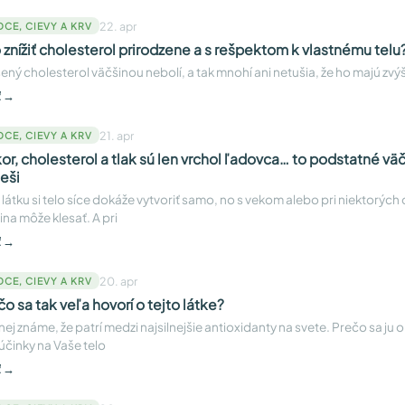
22. apr
DCE, CIEVY A KRV
 znížiť cholesterol prirodzene a s rešpektom k vlastnému telu
ený cholesterol väčšinou nebolí, a tak mnohí ani netušia, že ho majú zvýš
ť →
21. apr
DCE, CIEVY A KRV
or, cholesterol a tlak sú len vrchol ľadovca… to podstatné väč
ieši
 látku si telo síce dokáže vytvoriť samo, no s vekom alebo pri niektorých
ina môže klesať. A pri
ť →
20. apr
DCE, CIEVY A KRV
čo sa tak veľa hovorí o tejto látke?
 nej známe, že patrí medzi najsilnejšie antioxidanty na svete. Prečo sa ju o
účinky na Vaše telo
ť →