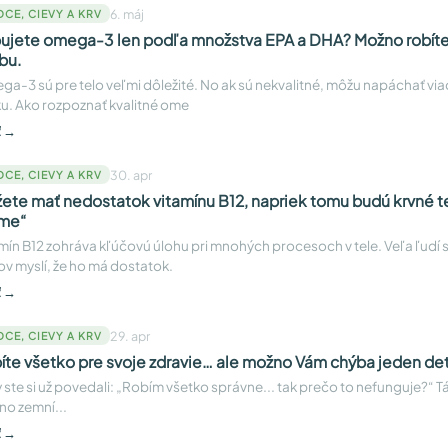
6. máj
DCE, CIEVY A KRV
ujete omega-3 len podľa množstva EPA a DHA? Možno robíte
bu.
a-3 sú pre telo veľmi dôležité. No ak sú nekvalitné, môžu napáchať vi
ku. Ako rozpoznať kvalitné ome
ť →
30. apr
DCE, CIEVY A KRV
ete mať nedostatok vitamínu B12, napriek tomu budú krvné te
me“
mín B12 zohráva kľúčovú úlohu pri mnohých procesoch v tele. Veľa ľudí s
ov myslí, že ho má dostatok.
ť →
29. apr
DCE, CIEVY A KRV
íte všetko pre svoje zdravie… ale možno Vám chýba jeden det
y ste si už povedali: „Robím všetko správne... tak prečo to nefunguje?“ T
o zemní...
ť →