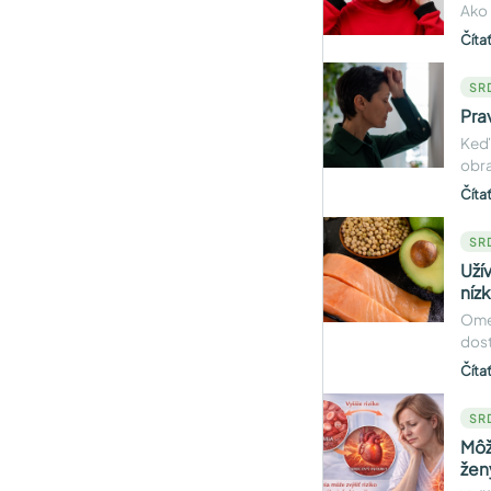
Ako 
Číta
SR
Pra
Keď 
obra
Číta
SR
Uží
níz
Omeg
dost
Číta
SR
Môž
žen