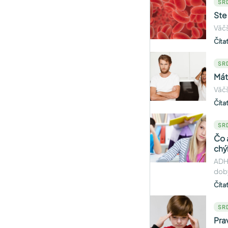
SR
Ste
Väčš
Číta
SR
Máte
Väčš
Číta
SR
Čo 
chý
ADHD
doby
Číta
SR
Pra