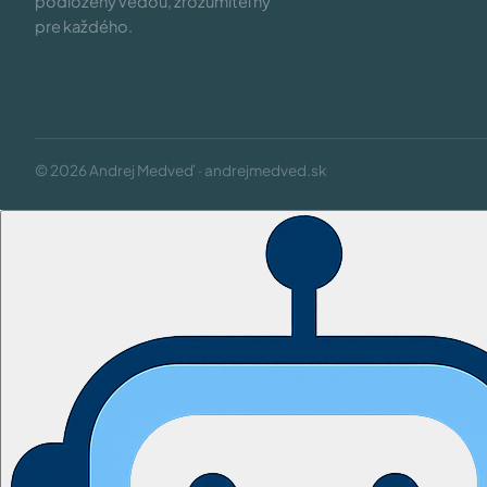
podložený vedou, zrozumiteľný
pre každého.
© 2026 Andrej Medveď · andrejmedved.sk