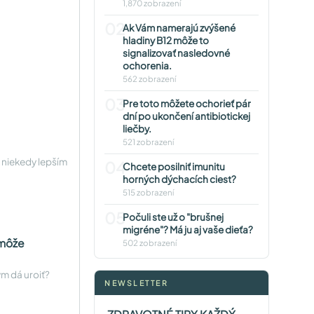
1,870 zobrazení
02
Ak Vám namerajú zvýšené
hladiny B12 môže to
signalizovať nasledovné
ochorenia.
562 zobrazení
03
Pre toto môžete ochorieť pár
dní po ukončení antibiotickej
liečby.
521 zobrazení
ť niekedy lepším
04
Chcete posilniť imunitu
horných dýchacích ciest?
515 zobrazení
05
Počuli ste už o "brušnej
migréne"? Má ju aj vaše dieťa?
 môže
502 zobrazení
ým dá uroiť?
NEWSLETTER