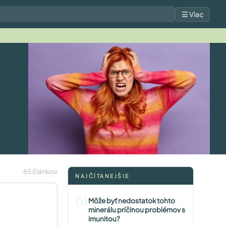
☰ Viac
65 článkov
NAJČÍTANEJŠIE
01
Môže byť nedostatok tohto
minerálu príčinou problémov s
imunitou?