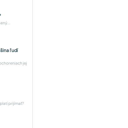
?
ený...
šina ľudí
 ochoreniach jej
platí prijímať?