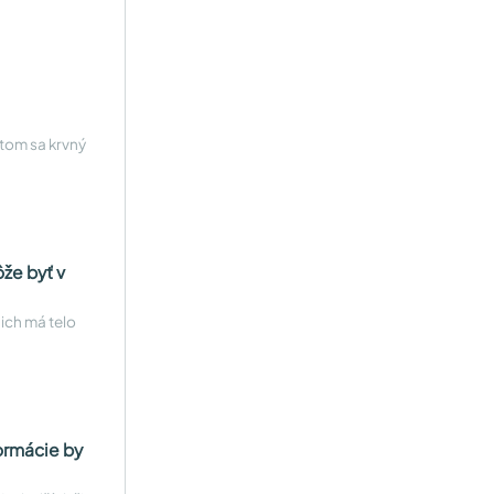
otom sa krvný
že byť v
 ich má telo
ormácie by