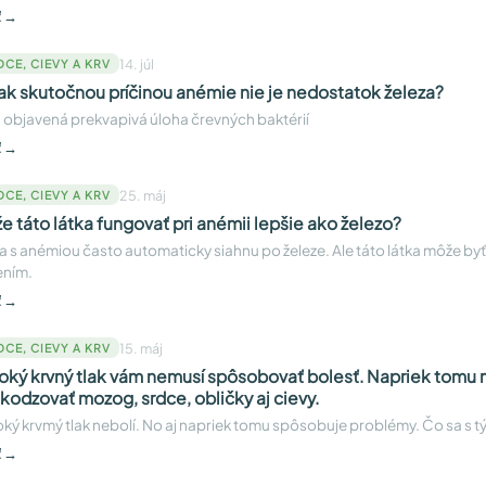
ť →
14. júl
DCE, CIEVY A KRV
ak skutočnou príčinou anémie nie je nedostatok železa?
 objavená prekvapivá úloha črevných baktérií
ť →
25. máj
DCE, CIEVY A KRV
e táto látka fungovať pri anémii lepšie ako železo?
a s anémiou často automaticky siahnu po železe. Ale táto látka môže by
ením.
ť →
15. máj
DCE, CIEVY A KRV
oký krvný tlak vám nemusí spôsobovať bolesť. Napriek tomu
kodzovať mozog, srdce, obličky aj cievy.
ký krvmý tlak nebolí. No aj napriek tomu spôsobuje problémy. Čo sa s t
ť →