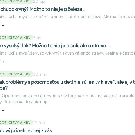
20. apr
DCE, CIEVY A KRV
 chudokrvný? Možno to nie je o železe…
ina ľudí si myslí, že keď majú anémiu, potrebujú železo. Ale realtia môže b
ť →
7. apr
DCE, CIEVY A KRV
 vysoký tlak? Možno to nie je o soli, ale o strese...
ina ľudí si myslí, že vysoký krvný tlak vzniká len zo stravy. Realita je čast
ť →
30. mar
DCE, CIEVY A KRV
ak problémy s pozornosťou u detí nie sú len „v hlave“, ale aj v 
ba?
 (porucha pozornosti s hyperaktivitou) patrí medzi najčastejšie probl
. Rodičia často vidia nep
ť →
19. feb
DCE, CIEVY A KRV
vdivý príbeh jednej z vás