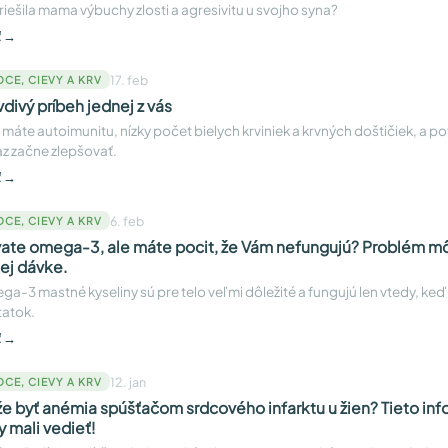
riešila mama výbuchy zlosti a agresivitu u svojho syna?
ť →
17. feb
DCE, CIEVY A KRV
vdivý príbeh jednej z vás
máte autoimunitu, nízky počet bielych krviniek a krvných doštičiek, a p
z začne zlepšovať.
ť →
6. feb
DCE, CIEVY A KRV
vate omega-3, ale máte pocit, že Vám nefungujú? Problém mô
kej dávke.
a-3 mastné kyseliny sú pre telo veľmi dôležité a fungujú len vtedy, keď
atok.
ť →
12. jan
DCE, CIEVY A KRV
e byť anémia spúšťačom srdcového infarktu u žien? Tieto inf
y mali vedieť!