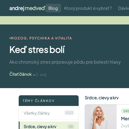
andrej
medveď
Blog
Ktorý produkt si vybrať ?
Dávk
MOZOG, PSYCHIKA A VITALITA
Keď stres bolí
Ako chronický stres pripravuje pôdu pre bolesti hlavy
Čítať článok
5. aug
Srdce, cievy a krv
TÉMY ČLÁNKOV
SR
Všetky články
1023
Men
Zvyš
Srdce, cievy a krv
65