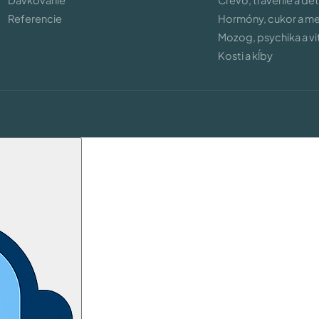
Dávkovanie
Črevo, trávenie a de
Referencie
Hormóny, cukor a m
Mozog, psychika a vit
Kosti a kĺby