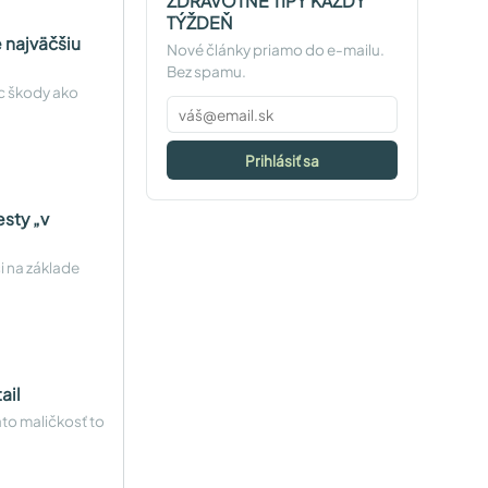
ZDRAVOTNÉ TIPY KAŽDÝ
TÝŽDEŇ
 najväčšiu
Nové články priamo do e-mailu.
Bez spamu.
ac škody ako
Prihlásiť sa
sty „v
i na základe
ail
áto maličkosť to