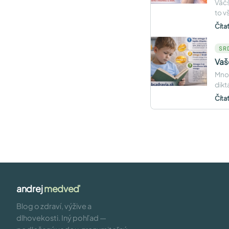
Väčš
to v
Číta
SR
Vaš
Mnoh
dikt
Číta
andrej
medveď
Blog o zdraví, výžive a
dlhovekosti. Iný pohľad —