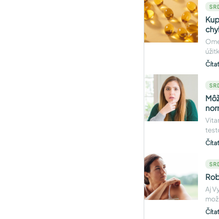
SR
Kup
chy
Omeg
úžit
Číta
SR
Môž
nor
Vita
test
Číta
SR
Rob
Aj V
možn
Číta