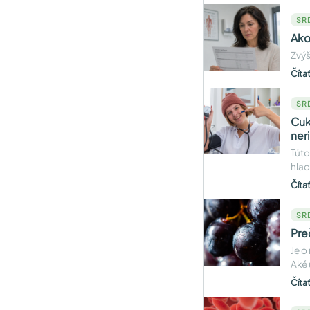
SR
Ako
Zvýš
Číta
SR
Cuk
ner
Túto
hlad
Číta
SR
Pre
Je o
Aké 
Číta