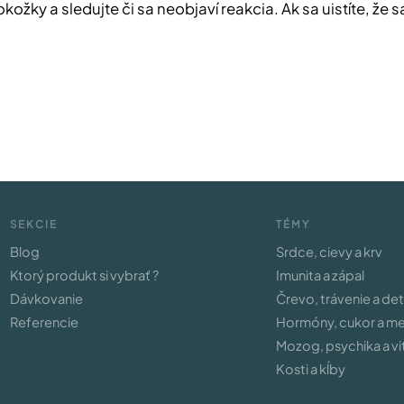
ky a sledujte či sa neobjaví reakcia. Ak sa uistíte, že s
SEKCIE
TÉMY
Blog
Srdce, cievy a krv
Ktorý produkt si vybrať ?
Imunita a zápal
Dávkovanie
Črevo, trávenie a de
Referencie
Hormóny, cukor a m
Mozog, psychika a vit
Kosti a kĺby