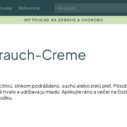
ovanie
Referencie
INÝ POHĽAD NA ZDRAVIE A CHOROBU
hrauch-Creme
citlivú, slnkom podráždenú, suchú alebo zrelú pleť. Pôso
rvalo a udržiava ju mladú. ​Aplikujte ráno a večer na čis
kožku.