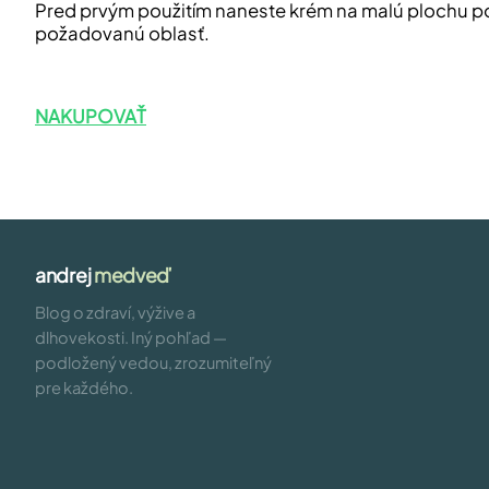
Pred prvým použitím naneste krém na malú plochu pokož
požadovanú oblasť.
NAKUPOVAŤ
andrej
medveď
Blog o zdraví, výžive a
dlhovekosti. Iný pohľad —
podložený vedou, zrozumiteľný
pre každého.