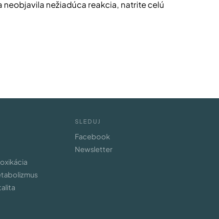
a neobjavila nežiadúca reakcia, natrite celú
SLEDUJ
Facebook
Newsletter
toxikácia
etabolizmus
alita