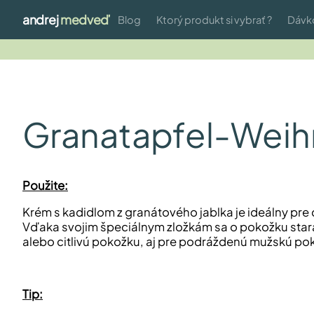
andrej
medveď
Blog
Ktorý produkt si vybrať ?
Dávk
Granatapfel-Wei
Použite:
Krém s kadidlom z granátového jablka je ideálny pre 
Vďaka svojim špeciálnym zložkám sa o pokožku stará t
alebo citlivú pokožku, aj pre podráždenú mužskú po
​Tip: