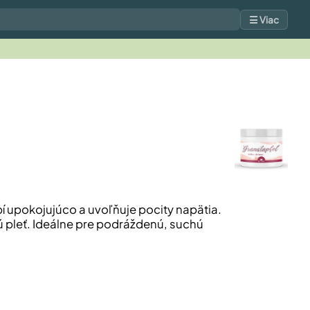
☰ Viac
bí upokojujúco a uvoľňuje pocity napätia.
tú pleť. Ideálne pre podráždenú, suchú