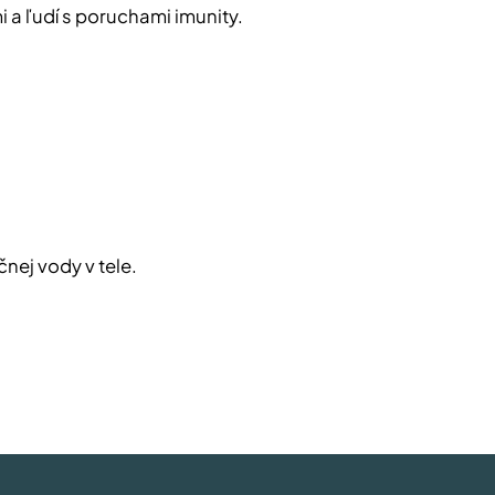
 a ľudí s poruchami imunity.
nej vody v tele.