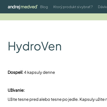
andrej
medveď
Blog
Ktorý produkt si vybrať ?
Dávk
HydroVen
a
Dospelí:
4 kapsuly denne
Užívanie:
Užite tesne pred alebo tesne po jedle. Kapsuly užite 