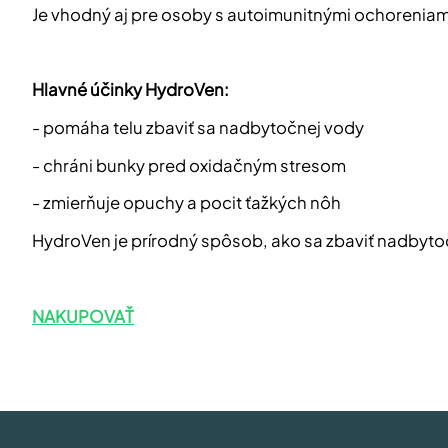
Je vhodný aj pre osoby s autoimunitnými ochoreniami
Hlavné účinky HydroVen:
- pomáha telu zbaviť sa nadbytočnej vody
- chráni bunky pred oxidačným stresom
- zmierňuje opuchy a pocit ťažkých nôh
HydroVen je prírodný spôsob, ako sa zbaviť nadbytoč
NAKUPOVAŤ