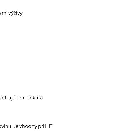
mi výživy.
šetrujúceho lekára.
vinu. Je vhodný pri HIT.