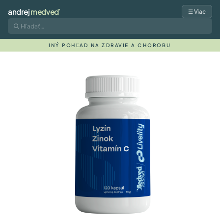
andrej
medveď
☰ Viac
INÝ POHĽAD NA ZDRAVIE A CHOROBU