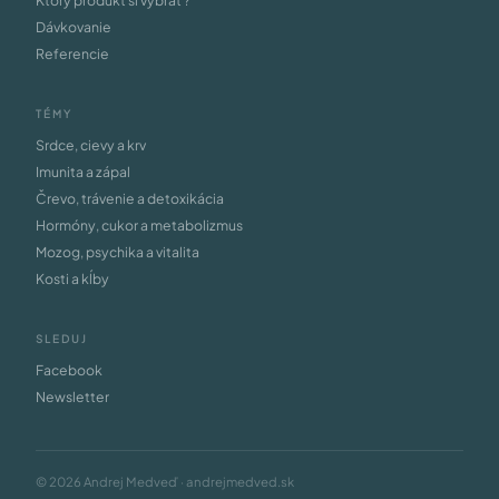
Ktorý produkt si vybrať ?
Dávkovanie
Referencie
TÉMY
Srdce, cievy a krv
Imunita a zápal
Črevo, trávenie a detoxikácia
Hormóny, cukor a metabolizmus
Mozog, psychika a vitalita
Kosti a kĺby
SLEDUJ
Facebook
Newsletter
© 2026 Andrej Medveď · andrejmedved.sk