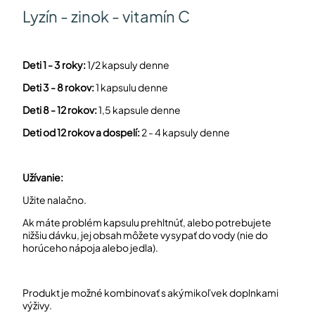
Lyzín - zinok - vitamín C
a
Deti 1 - 3 roky:
1/2 kapsuly denne
Deti 3 - 8 rokov:
1 kapsulu denne
Deti 8 - 12 rokov:
1,5 kapsule denne
Deti od 12 rokov a dospelí:
2 - 4 kapsuly denne
Užívanie:
Užite nalačno.
Ak máte problém kapsulu prehltnúť, alebo potrebujete
nižšiu dávku, jej obsah môžete vysypať do vody (nie do
horúceho nápoja alebo jedla).
Produkt je možné kombinovať s akýmikoľvek doplnkami
výživy.