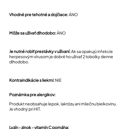
Vhodné pre tehotné a dojčiace:
ÁNO
Môže sa užívať dlhodobo:
ÁNO
Je nutné robiť prestávky v užívaní:
Ak sa opakujú infekcie
herpesovým vírusom je dobré ho užívať 2 tobolky denne
dlhodobo.
Kontraindikácie s liekmi:
NIE
Poznámka pre alergikov:
Produkt neobsahuje lepok, laktózu ani mliečnu bielkovinu.
Je vhodný pri HIT.
Lyzín - zinok - vitamín C pomáha: