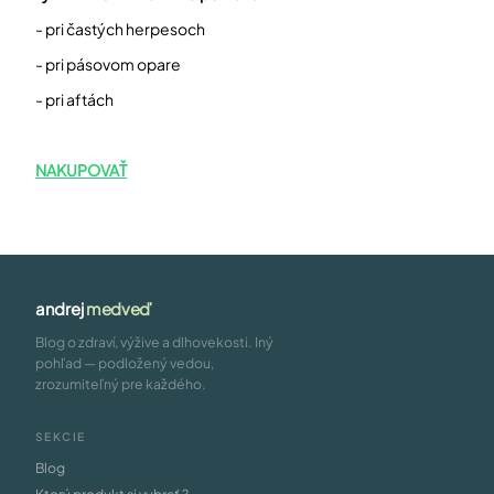
- pri častých herpesoch
- pri pásovom opare
- pri aftách
NAKUPOVAŤ
andrej
medveď
Blog o zdraví, výžive a dlhovekosti. Iný
pohľad — podložený vedou,
zrozumiteľný pre každého.
SEKCIE
Blog