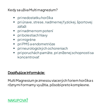
Kedy sa užíva Multi magnezium?
pri nedostatku horčíka
pri únave, strese, nadmernej fyzickej, športovej
záťaži
pri nadmernom potení
pri bolestiach hlavy
pri migréne
pri PMS a endometrióze
pri neurologických ochoreniach
pri poruchách pamäte, pri zníženej schopnosti sa
koncentrovať
Doplňujúce informácie:
Multi Magnesium je zmesou viacerých foriem horčíka s
rôznymi formamy využitia, pôsobí preto komplexne.
NAKUPOVAŤ