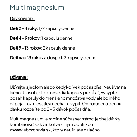
Multi magnesium
Dávkovanie:
Deti 2 - 4 roky:
1/2 kapsuly denne
Deti 4 - 9 rokov:
1 kapsulu denne
Deti 9 - 13 rokov:
2 kapsuly denne
Deti nad 13 rokov a dospelí:
3 kapsuly denne
Užívanie:
Užívajte s jedlom alebo kedykoľvek počas dňa. Neužívať na
lačno. U osôb, ktoré nevedia kapsuly prehĺtať, vysypte
obsah kapsuly do menšieho množstva vody alebo iného
nápoja, rozmiešajtea nechajte vypiť. Odporučenú dennú
dávku rozdeľte do 2 - 3 dávok počas dňa.
Multi magnesium je možné súčasne v rámci jednej dávky
kombinovať s akýmkoľvek iným doplnkom
z
www.abczdravia.sk
, ktorý neužívate nalačno.