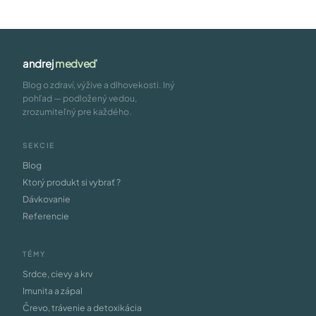
andrej
medveď
Blog o zdraví, výžive a dlhovekosti. Iný
pohľad — podložený vedou,
zrozumiteľný pre každého.
SEKCIE
Blog
Ktorý produkt si vybrať ?
Dávkovanie
Referencie
TÉMY
Srdce, cievy a krv
Imunita a zápal
Črevo, trávenie a detoxikácia