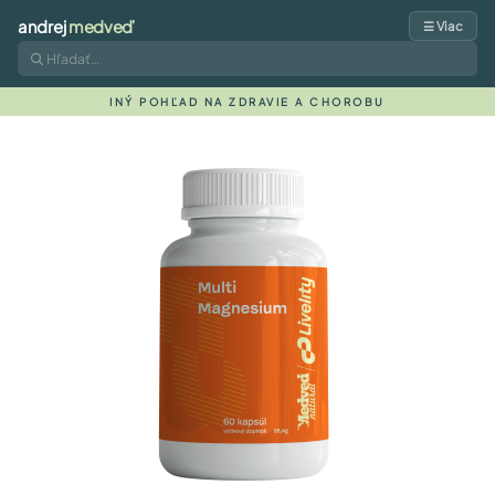
andrej
medveď
☰ Viac
INÝ POHĽAD NA ZDRAVIE A CHOROBU