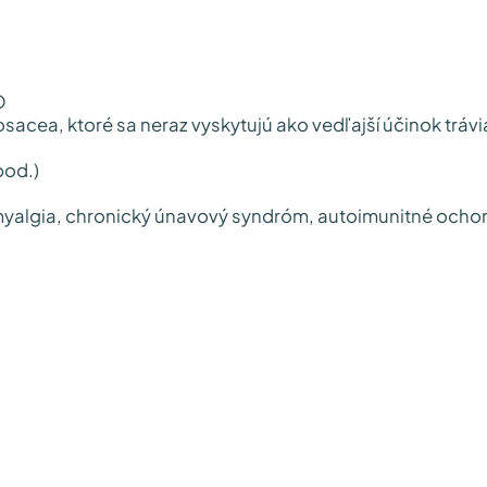
O
acea, ktoré sa neraz vyskytujú ako vedľajší účinok trá
pod.)
myalgia, chronický únavový syndróm, autoimunitné ochor