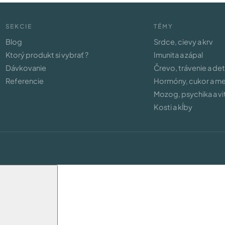
SEKCIE
TÉMY
Blog
Srdce, cievy a krv
Ktorý produkt si vybrať ?
Imunita a zápal
Dávkovanie
Črevo, trávenie a de
Referencie
Hormóny, cukor a m
Mozog, psychika a vit
Kosti a kĺby