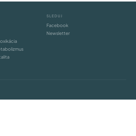
SLEDUJ
Facebook
Newsletter
toxikácia
etabolizmus
alita