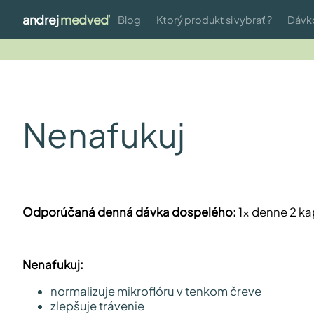
andrej
medveď
Blog
Ktorý produkt si vybrať ?
Dávk
Nenafukuj
Odporúčaná denná dávka dospelého:
1× denne 2 ka
Nenafukuj:
normalizuje mikroflóru v tenkom čreve
zlepšuje trávenie