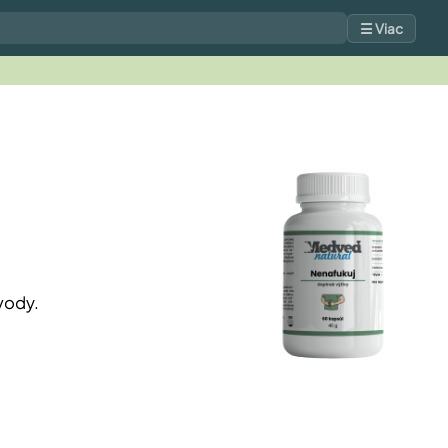
☰ Viac
vody.