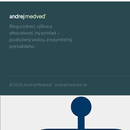
andrej
medveď
Blog o zdraví, výžive a
dlhovekosti. Iný pohľad —
podložený vedou, zrozumiteľný
pre každého.
© 2026 Andrej Medveď · andrejmedved.sk