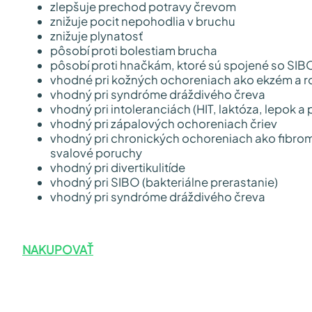
zlepšuje prechod potravy črevom
znižuje pocit nepohodlia v bruchu
znižuje plynatosť
pôsobí proti bolestiam brucha
pôsobí proti hnačkám, ktoré sú spojené so SIB
vhodné pri kožných ochoreniach ako ekzém a ros
vhodný pri syndróme dráždivého čreva
vhodný pri intoleranciách (HIT, laktóza, lepok a 
vhodný pri zápalových ochoreniach čriev
vhodný pri chronických ochoreniach ako fibro
svalové poruchy
vhodný pri divertikulitíde
vhodný pri SIBO (bakteriálne prerastanie)
vhodný pri syndróme dráždivého čreva
NAKUPOVAŤ