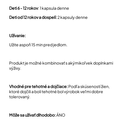
Deti 6 - 12 rokov
: 1 kapsula denne
Deti od 12 rokov a dospelí:
2 kapsuly denne
Užívanie:
Užite aspoň 15 min pred jedlom.
Produkt je možné kombinovať s akýmikoľvek doplnkami
výživy.
Vhodné pre tehotné a dojčiace:
Podľa skúseností žien,
ktoré dojčili a boli tehotné bol výrobok veľmi dobre
tolerovaný.
Môže sa užívať dlhodobo:
ÁNO