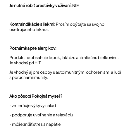
Je nutné robiť prestávky v užívaní:
NIE
Kontraindikácie s liekmi:
Prosím opýtajte sa svojho
ošetrujúceho lekára.
Poznámka pre alergikov:
Produkt neobsahuje lepok, laktózu ani mliečnu bielkovinu.
Je vhodný pri HIT.
Je vhodný aj pre osoby s autoimunitnými ochoreniami a ľudí
s poruchami imunity.
Ako pôsobí Pokojná myseľ?
- zmierňuje výkyvy nálad
- podporuje uvoľnenie a relaxáciu
- môže znížiť stres a napätie