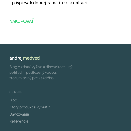
- prispieva k dobrej pamäti a koncentrácii
NAKUPOVAŤ
andrej
medveď
Blog o zdraví, výžive a dlhovekosti. Iný
pohľad — podložený vedou,
zrozumiteľný pre každého.
SEKCIE
Blog
Ktorý produkt si vybrať ?
Dávkovanie
Referencie