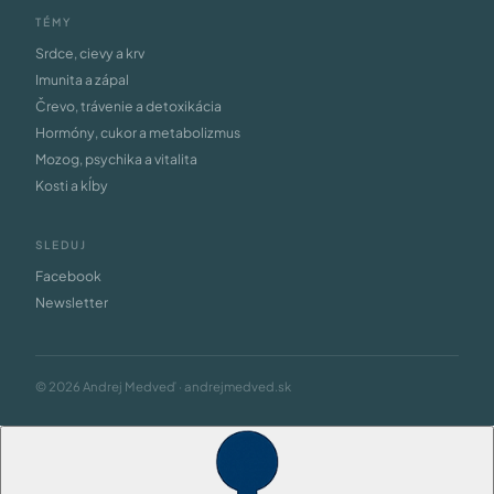
TÉMY
Srdce, cievy a krv
Imunita a zápal
Črevo, trávenie a detoxikácia
Hormóny, cukor a metabolizmus
Mozog, psychika a vitalita
Kosti a kĺby
SLEDUJ
Facebook
Newsletter
© 2026 Andrej Medveď · andrejmedved.sk