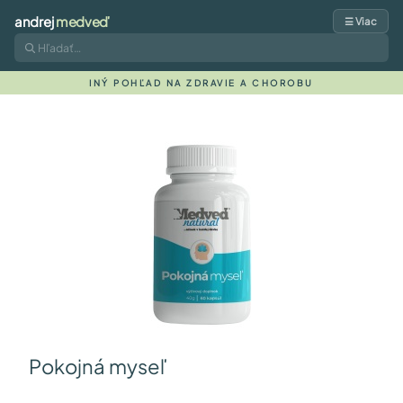
andrej
medveď
☰ Viac
INÝ POHĽAD NA ZDRAVIE A CHOROBU
Pokojná myseľ
a