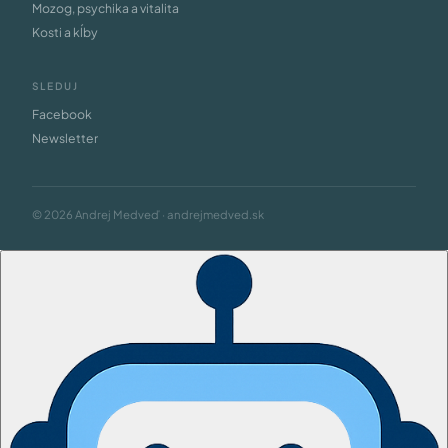
Mozog, psychika a vitalita
Kosti a kĺby
SLEDUJ
Facebook
Newsletter
© 2026 Andrej Medveď · andrejmedved.sk