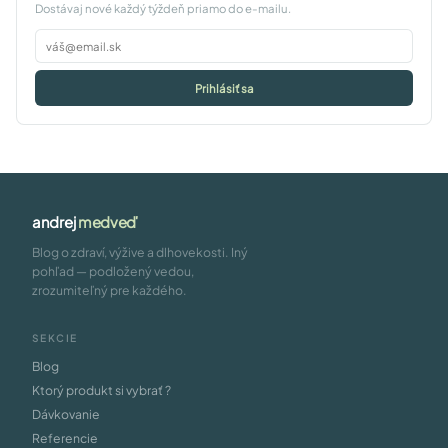
Dostávaj nové každý týždeň priamo do e-mailu.
Prihlásiť sa
andrej
medveď
Blog o zdraví, výžive a dlhovekosti. Iný
pohľad — podložený vedou,
zrozumiteľný pre každého.
SEKCIE
Blog
Ktorý produkt si vybrať ?
Dávkovanie
Referencie