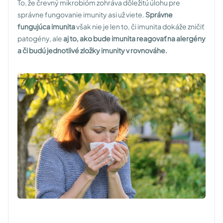
To, že črevný mikrobióm zohráva dôležitú úlohu pre
správne fungovanie imunity asi už viete.
Správne
fungujúca imunita
však nie je len to, či imunita dokáže zničiť
patogény, ale
aj to, ako bude imunita reagovať na alergény
a či budú jednotlivé zložky imunity v rovnováhe.