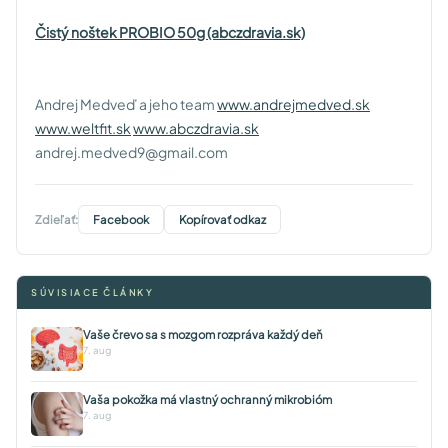
Čistý noštek PROBIO 50g (abczdravia.sk)
Andrej Medveď a jeho team
www.andrejmedved.sk
www.weltfit.sk
www.abczdravia.sk
andrej.medved9@gmail.com
Zdieľať:
Facebook
Kopírovať odkaz
SÚVISIACE ČLÁNKY
Vaše črevo sa s mozgom rozpráva každý deň
7. aug
Vaša pokožka má vlastný ochranný mikrobióm
7. aug