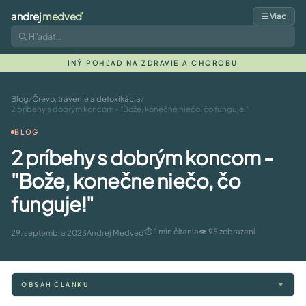
andrej
medveď
☰ Viac
INÝ POHĽAD NA ZDRAVIE A CHOROBU
Blog
/
Črevo, trávenie a detoxikácia
/
2 príbehy s dobrým koncom - "Bože, konečne niečo, čo funguje!"
BLOG
2 príbehy s dobrým koncom -
"Bože, konečne niečo, čo
funguje!"
⏱ 1 min čítania
👁 95 zobrazení
29. septembra 2023
Andrej Medveď
OBSAH ČLÁNKU