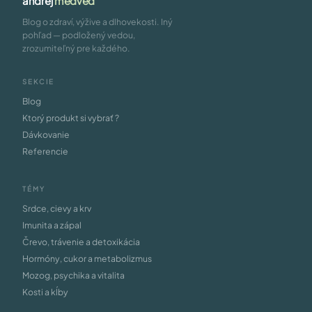
andrej
medveď
Blog o zdraví, výžive a dlhovekosti. Iný
pohľad — podložený vedou,
zrozumiteľný pre každého.
SEKCIE
Blog
Ktorý produkt si vybrať ?
Dávkovanie
Referencie
TÉMY
Srdce, cievy a krv
Imunita a zápal
Črevo, trávenie a detoxikácia
Hormóny, cukor a metabolizmus
Mozog, psychika a vitalita
Kosti a kĺby