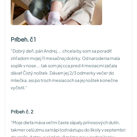
Príbeh. č 1
"Dobrý deň, pán Andrej.... chcela by som sa poradiť
ohľadom mojej 11 mesačnej dcérky. Od narodenia mala
soplík v nose....tak som jej cca pred 4 mesiacmi začala
dávať Čistý noštek. Dávam jej 2/3 odmerky večer do
mliečka, asi po troch mesiacoch sa jej noštek konečne
vyčistil."
Príbeh č. 2
"Moje dieťa máva veľmi časte zápaly prínosových dutín,
takmer celú zimu sa trápi (od nástupu do školy v septembri