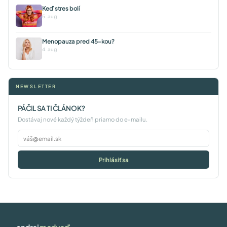
Keď stres bolí
5. aug
Menopauza pred 45-kou?
4. aug
NEWSLETTER
PÁČIL SA TI ČLÁNOK?
Dostávaj nové každý týždeň priamo do e-mailu.
Prihlásiť sa