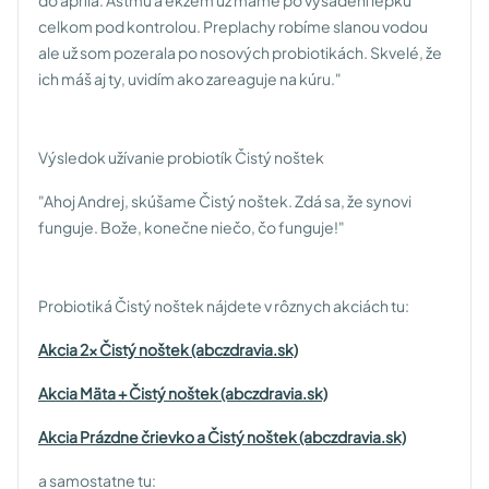
do apríla. Astmu a ekzém už máme po vysadení lepku
celkom pod kontrolou. Preplachy robíme slanou vodou
ale už som pozerala po nosových probiotikách. Skvelé, že
ich máš aj ty, uvidím ako zareaguje na kúru."
Výsledok užívanie probiotík Čistý noštek
"Ahoj Andrej, skúšame Čistý noštek. Zdá sa, že synovi
funguje. Bože, konečne niečo, čo funguje!"
Probiotiká Čistý noštek nájdete v rôznych akciách tu:
Akcia 2x Čistý noštek (abczdravia.sk)
Akcia Mäta + Čistý noštek (abczdravia.sk)
Akcia Prázdne črievko a Čistý noštek (abczdravia.sk)
a samostatne tu: