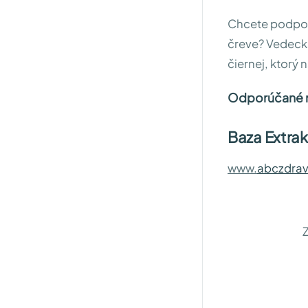
Chcete podpor
čreve? Vedecká
čiernej, ktorý 
Odporúčané r
Baza Extrakt
www.
abczdrav
Z