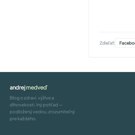
Zdieľať:
Facebo
andrej
medveď
Blog o zdraví, výžive a
dlhovekosti. Iný pohľad —
podložený vedou, zrozumiteľný
pre každého.