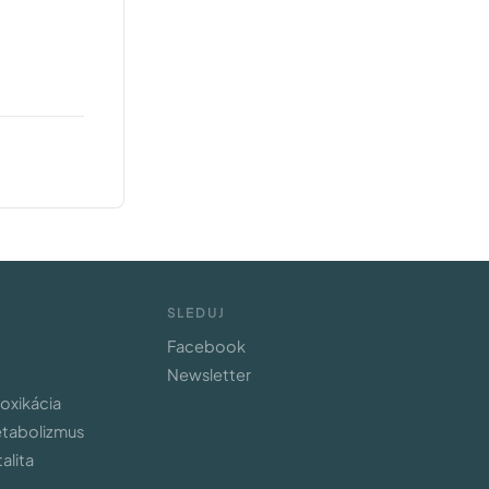
SLEDUJ
Facebook
Newsletter
toxikácia
etabolizmus
alita