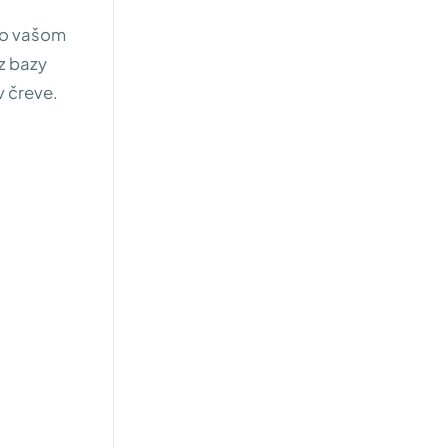
vo vašom
z bazy
v čreve.