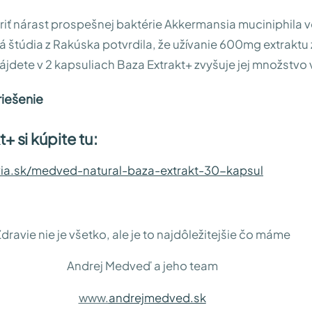
iť nárast prospešnej baktérie Akkermansia muciniphila 
 štúdia z Rakúska potvrdila, že užívanie 600mg extraktu 
nájdete v 2 kapsuliach Baza Extrakt+ zvyšuje jej množstvo 
iešenie
+ si kúpite tu:
ia.sk/medved-natural-baza-extrakt-30-kapsul
dravie nie je všetko, ale je to najdôležitejšie čo máme
Andrej Medveď a jeho team
www.
andrejmedved.sk