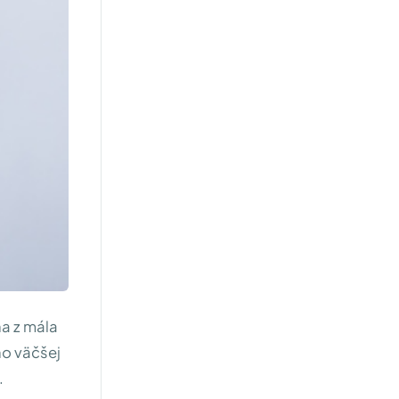
na z mála
ho väčšej
.