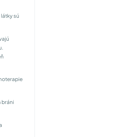
látky sú
vajú
u.
eň
unoterapie
m bráni
a