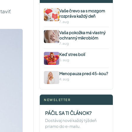
taviť
Vaše črevo sa s mozgom
rozpráva každý deň
7. aug
Vaša pokožka má vlastný
ochranný mikrobióm
7. aug
Keď stres bolí
5. aug
Menopauza pred 45-kou?
4. aug
NEWSLETTER
PÁČIL SA TI ČLÁNOK?
Dostávaj nové každý týždeň
priamo do e-mailu.