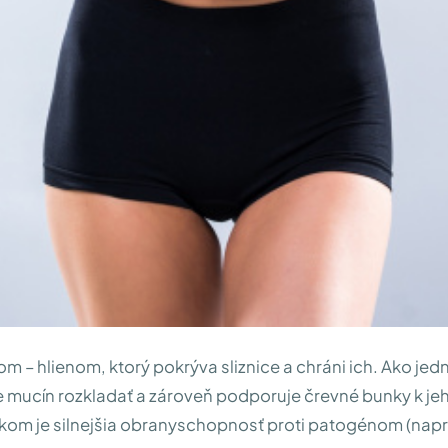
nom – hlienom, ktorý pokrýva sliznice a chráni ich. Ako jed
e mucín rozkladať a zároveň podporuje črevné bunky k je
kom je silnejšia obranyschopnosť proti patogénom (napr