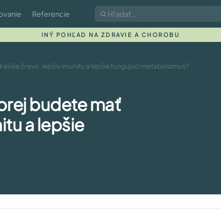
ovanie
Referencie
INÝ POHĽAD NA ZDRAVIE A CHOROBU
avšie črevo, lepšiu imunitu a lepšie fungujúci metabolizmus?
orej budete mať
itu a lepšie