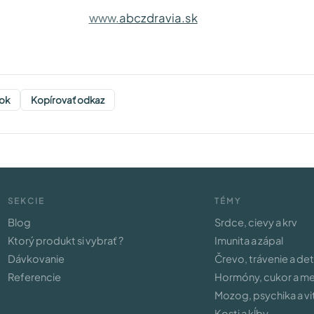
www.
abczdravia.sk
ok
Kopírovať odkaz
SEKCIE
TÉMY
Blog
Srdce, cievy a krv
Ktorý produkt si vybrať ?
Imunita a zápal
Dávkovanie
Črevo, trávenie a de
Referencie
Hormóny, cukor a m
Mozog, psychika a vit
Kosti a kĺby