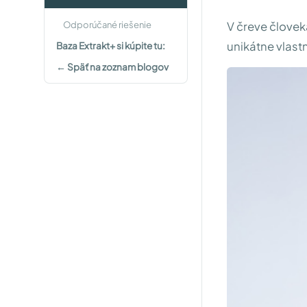
Odporúčané riešenie
V čreve človek
unikátne vlastn
Baza Extrakt+ si kúpite tu:
← Späť na zoznam blogov