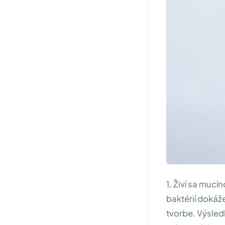
1, Živí sa mucí
baktérií dokáž
tvorbe. Výsled