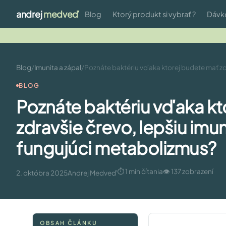
andrej
medveď
Blog
Ktorý produkt si vybrať ?
Dávk
Blog
/
Imunita a zápal
/
Poznáte baktériu vďaka ktorej budete mať zdr
BLOG
Poznáte baktériu vďaka kt
zdravšie črevo, lepšiu imun
fungujúci metabolizmus?
⏱ 1 min čítania
👁 137 zobrazení
2. októbra 2025
Andrej Medveď
OBSAH ČLÁNKU