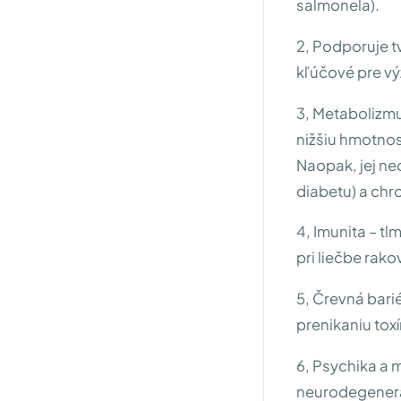
salmonela).
2, Podporuje t
kľúčové pre vý
3, Metabolizm
nižšiu hmotnosť
Naopak, jej ne
diabetu) a ch
4, Imunita – t
pri liečbe rako
5, Črevná barié
prenikaniu toxí
6, Psychika a 
neurodegenera