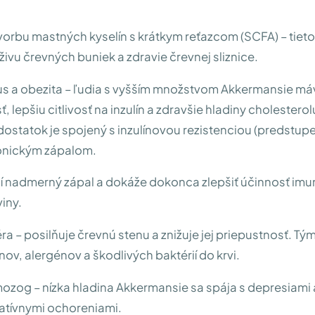
vorbu mastných kyselín s krátkym reťazcom (SCFA) – tieto 
živu črevných buniek a zdravie črevnej sliznice.
us a obezita – ľudia s vyšším množstvom Akkermansie má
, lepšiu citlivosť na inzulín a zdravšie hladiny cholesterol
dostatok je spojený s inzulínovou rezistenciou (predstup
ronickým zápalom.
lmí nadmerný zápal a dokáže dokonca zlepšiť účinnosť im
viny.
ra – posilňuje črevnú stenu a znižuje jej priepustnosť. Tý
nov, alergénov a škodlivých baktérií do krvi.
mozog – nízka hladina Akkermansie sa spája s depresiami 
tívnymi ochoreniami.